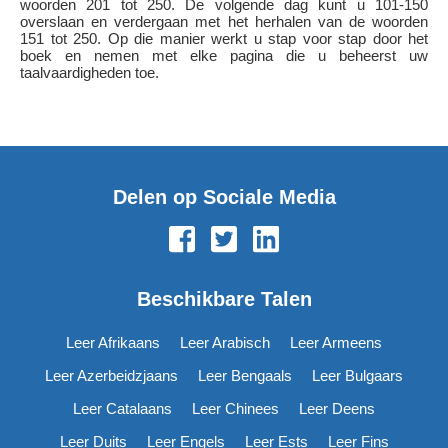
woorden 201 tot 250. De volgende dag kunt u 101-150
overslaan en verdergaan met het herhalen van de woorden
151 tot 250. Op die manier werkt u stap voor stap door het
boek en nemen met elke pagina die u beheerst uw
taalvaardigheden toe.
Delen op Sociale Media
Beschikbare Talen
Leer Afrikaans
Leer Arabisch
Leer Armeens
Leer Azerbeidzjaans
Leer Bengaals
Leer Bulgaars
Leer Catalaans
Leer Chinees
Leer Deens
Leer Duits
Leer Engels
Leer Ests
Leer Fins