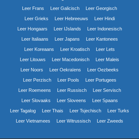
Leer Frans
Leer Galicisch
Leer Georgisch
Leer Grieks
Leer Hebreeuws
Leer Hindi
Leer Hongaars
Leer IJslands
Leer Indonesisch
Leer Italiaans
Leer Japans
Leer Kantonees
Leer Koreaans
Leer Kroatisch
Leer Lets
Leer Litouws
Leer Macedonisch
Leer Maleis
Leer Noors
Leer Oekraïens
Leer Oezbeeks
Leer Perzisch
Leer Pools
Leer Portugees
Leer Roemeens
Leer Russisch
Leer Servisch
Leer Slovaaks
Leer Sloveens
Leer Spaans
Leer Tagalog
Leer Thais
Leer Tsjechisch
Leer Turks
Leer Vietnamees
Leer Witrussisch
Leer Zweeds