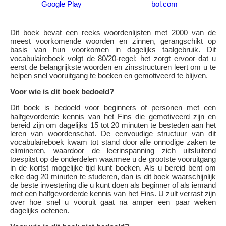
Google Play
bol.com
Dit boek bevat een reeks woordenlijsten met 2000 van de
meest voorkomende woorden en zinnen, gerangschikt op
basis van hun voorkomen in dagelijks taalgebruik. Dit
vocabulaireboek volgt de 80/20-regel: het zorgt ervoor dat u
eerst de belangrijkste woorden en zinsstructuren leert om u te
helpen snel vooruitgang te boeken en gemotiveerd te blijven.
Voor wie is dit boek bedoeld?
Dit boek is bedoeld voor beginners of personen met een
halfgevorderde kennis van het Fins die gemotiveerd zijn en
bereid zijn om dagelijks 15 tot 20 minuten te besteden aan het
leren van woordenschat. De eenvoudige structuur van dit
vocabulaireboek kwam tot stand door alle onnodige zaken te
elimineren, waardoor de leerinspanning zich uitsluitend
toespitst op de onderdelen waarmee u de grootste vooruitgang
in de kortst mogelijke tijd kunt boeken. Als u bereid bent om
elke dag 20 minuten te studeren, dan is dit boek waarschijnlijk
de beste investering die u kunt doen als beginner of als iemand
met een halfgevorderde kennis van het Fins. U zult verrast zijn
over hoe snel u vooruit gaat na amper een paar weken
dagelijks oefenen.