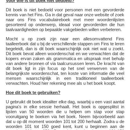
Voor wie is dit boek niet bedoeld?
Dit boek is niet bedoeld voor personen met een gevorderde
kennis van het Fins. Ga in dat geval naar onze website of zoek
naar ons Fins vocabulaireboek met meer woordenlijsten
gesorteerd op onderwerp, ideaal voor gevorderden die hun
taalvaardigheden op bepaalde vakgebieden willen verbeteren.
Mocht u op zoek zijn naar een allesomvattend Fins
taalleerboek dat u bij de verschillende stappen om Fins te leren
begeleidt, dan is dit boek waarschijnlijk ook niet wat u zoekt.
Dit boek bevat alleen woordenschat en we verwachten dat de
kopers ervan zaken als grammatica en uitspraak met behulp
van andere bronnen of via taalcursussen leren. De kracht van
dit boek ligt in zijn focus op het snel verwerven van de
belangrijkste woordenschat, ten koste van informatie die veel
mensen waarschijnlijk in een traditioneel taalleerboek
verwachten. Houd hier rekening mee als u het boek koopt.
Hoe dit boek te gebruiken?
U gebruikt dit boek idealiter elke dag, waarbij u een vast aantal
pagina's in elke sessie herhaalt. Het boek is opgesplitst in
lijsten van 50 woorden die u helpen om stap voor stap
vooruitgang te boeken via het boek. Neem bijvoorbeeld aan
dat u op dit moment woorden 101 tot 200 herhaalt. Zodra u de
woorden 101 tot 150 goed kent, kunt u beginnen aan de