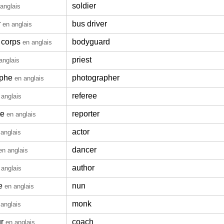
soldier
anglais
r
bus driver
en anglais
 corps
bodyguard
en anglais
priest
anglais
aphe
photographer
en anglais
referee
 anglais
te
reporter
en anglais
actor
 anglais
dancer
en anglais
author
 anglais
e
nun
en anglais
monk
 anglais
r
coach
en anglais