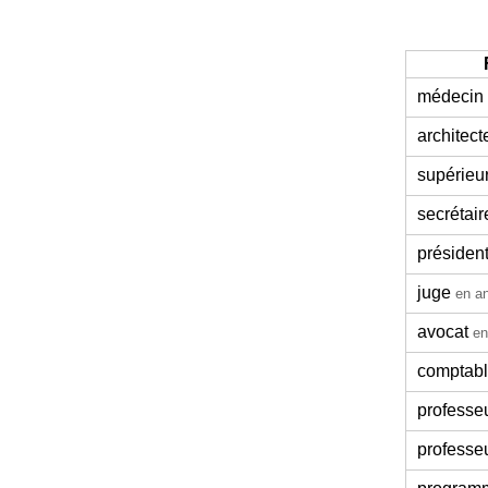
médecin
architect
supérieu
secrétair
présiden
juge
en an
avocat
en
comptab
professe
professe