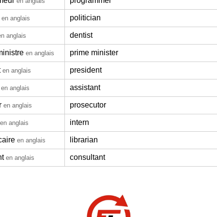
meur
programmer
en anglais
politician
en anglais
dentist
en anglais
inistre
prime minister
en anglais
t
president
en anglais
assistant
en anglais
r
prosecutor
en anglais
intern
en anglais
caire
librarian
en anglais
nt
consultant
en anglais