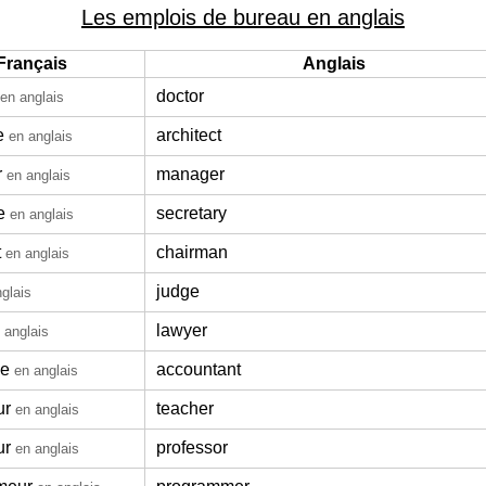
Les emplois de bureau en anglais
Français
Anglais
doctor
en anglais
e
architect
en anglais
r
manager
en anglais
e
secretary
en anglais
t
chairman
en anglais
judge
glais
lawyer
 anglais
le
accountant
en anglais
ur
teacher
en anglais
ur
professor
en anglais