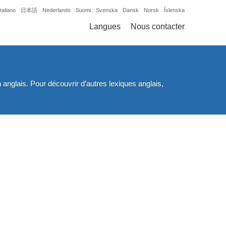
Italiano
日本語
Nederlands
Suomi
Svenska
Dansk
Norsk
Íslenska
Langues
Nous contacter
nglais. Pour découvrir d’autres lexiques anglais,