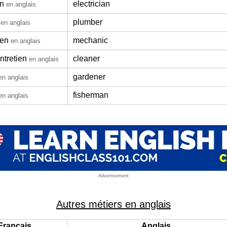
en
electrician
en anglais
plumber
en anglais
ien
mechanic
en anglais
ntretien
cleaner
en anglais
gardener
en anglais
fisherman
en anglais
Advertisement
Autres métiers en anglais
Français
Anglais