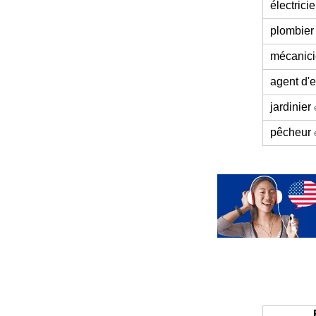
électrici
plombier
mécanic
agent d'e
jardinier
pêcheur