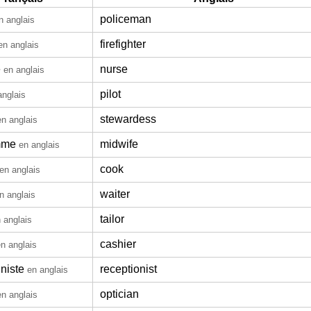
policeman
n anglais
firefighter
en anglais
e
nurse
en anglais
pilot
anglais
stewardess
en anglais
mme
midwife
en anglais
cook
en anglais
waiter
n anglais
tailor
 anglais
cashier
n anglais
niste
receptionist
en anglais
optician
en anglais