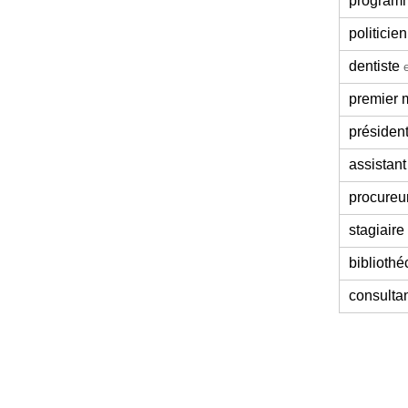
program
politicien
dentiste
premier m
présiden
assistant
procureu
stagiaire
bibliothé
consulta