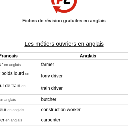
Fiches de révision gratuites en anglais
Les métiers ouvriers en anglais
Français
Anglais
ur
farmer
en anglais
 poids lourd
en
lorry driver
r de train
en
train driver
butcher
en anglais
teur
construction worker
en anglais
ier
carpenter
en anglais