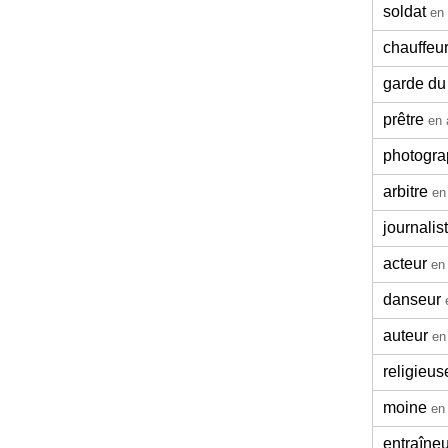
soldat
en 
chauffeu
garde du
prêtre
en 
photogr
arbitre
en
journalis
acteur
en
danseur
auteur
en
religieus
moine
en
entraîneu