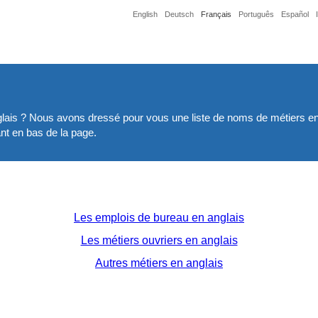
English
Deutsch
Français
Português
Español
lais ? Nous avons dressé pour vous une liste de noms de métiers en a
ant en bas de la page.
Les emplois de bureau en anglais
Les métiers ouvriers en anglais
Autres métiers en anglais