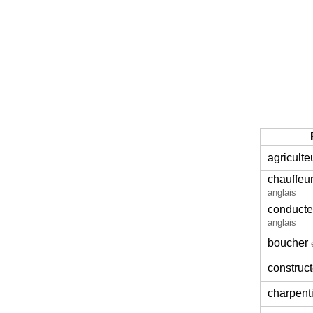
agriculte
chauffeur
anglais
conducteu
anglais
boucher
construc
charpent