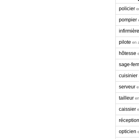
policier
e
pompier
infirmièr
pilote
en 
hôtesse
sage-fe
cuisinier
serveur
e
tailleur
en
caissier
e
réception
opticien