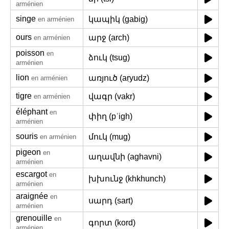
arménien
singe
կապիկ (gabig)
en arménien
ours
արջ (arch)
en arménien
poisson
en
ձուկ (tsug)
arménien
lion
առյուծ (aṛyudz)
en arménien
tigre
վագր (vakr)
en arménien
éléphant
en
փիղ (pʿigh)
arménien
souris
մուկ (mug)
en arménien
pigeon
en
աղավնի (aghavni)
arménien
escargot
en
խխունջ (khkhunch)
arménien
araignée
en
սարդ (sart)
arménien
grenouille
en
գորտ (kord)
arménien