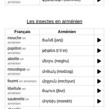
arménien
Les insectes en arménien
Français
Arménien
mouche
en
ճանճ (janj)
arménien
papillon
en
թիթեռ (tʿitʿeṛ)
arménien
abeille
en
մեղու (meghu)
arménien
moustique
en
մոծակ (modzag)
arménien
fourmi
մրջյուն (mrchyun)
en arménien
libellule
en
ճպուռ (jbuṛ)
arménien
sauterelle
en
մորեխ (morekh)
arménien