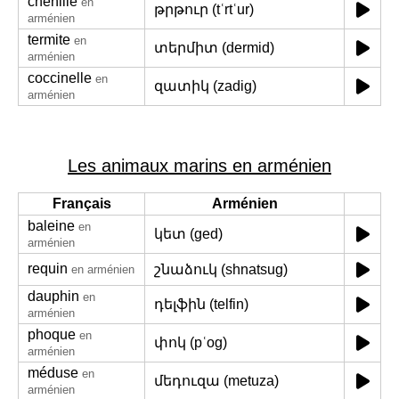
chenille
en
թրթուր (tʿrtʿur)
arménien
termite
en
տերմիտ (dermid)
arménien
coccinelle
en
զատիկ (zadig)
arménien
Les animaux marins en arménien
Français
Arménien
baleine
en
կետ (ged)
arménien
requin
շնաձուկ (shnatsug)
en arménien
dauphin
en
դելֆին (telfin)
arménien
phoque
en
փոկ (pʿog)
arménien
méduse
en
մեդուզա (metuza)
arménien