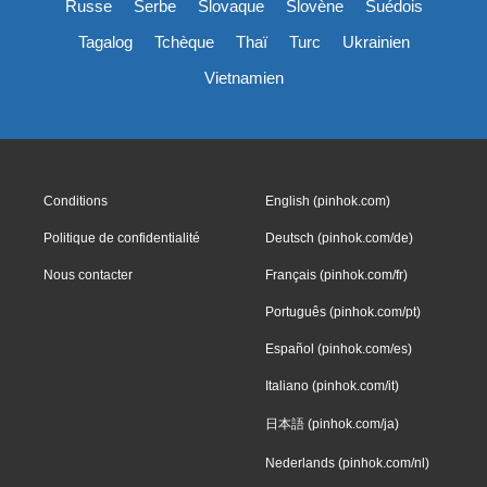
Russe
Serbe
Slovaque
Slovène
Suédois
Tagalog
Tchèque
Thaï
Turc
Ukrainien
Vietnamien
Conditions
English (pinhok.com)
Politique de confidentialité
Deutsch (pinhok.com/de)
Nous contacter
Français (pinhok.com/fr)
Português (pinhok.com/pt)
Español (pinhok.com/es)
Italiano (pinhok.com/it)
日本語 (pinhok.com/ja)
Nederlands (pinhok.com/nl)