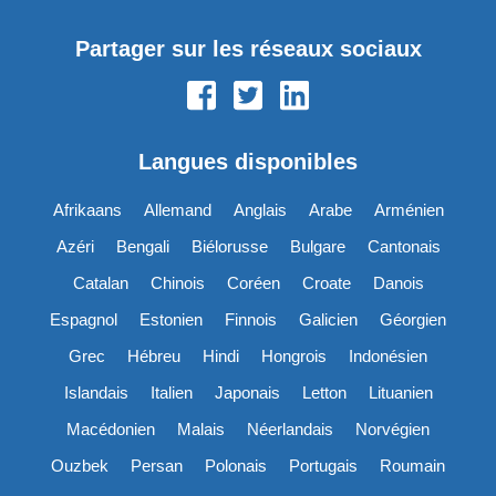
Partager sur les réseaux sociaux
Langues disponibles
Afrikaans
Allemand
Anglais
Arabe
Arménien
Azéri
Bengali
Biélorusse
Bulgare
Cantonais
Catalan
Chinois
Coréen
Croate
Danois
Espagnol
Estonien
Finnois
Galicien
Géorgien
Grec
Hébreu
Hindi
Hongrois
Indonésien
Islandais
Italien
Japonais
Letton
Lituanien
Macédonien
Malais
Néerlandais
Norvégien
Ouzbek
Persan
Polonais
Portugais
Roumain