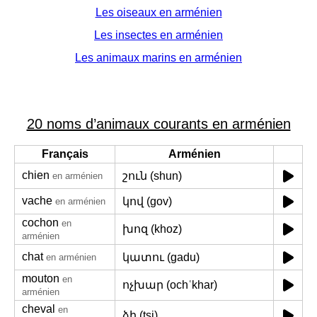
Les oiseaux en arménien
Les insectes en arménien
Les animaux marins en arménien
20 noms d’animaux courants en arménien
Français
Arménien
chien
շուն (shun)
en arménien
vache
կով (gov)
en arménien
cochon
en
խոզ (khoz)
arménien
chat
կատու (gadu)
en arménien
mouton
en
ոչխար (ochʿkhar)
arménien
cheval
en
ձի (tsi)