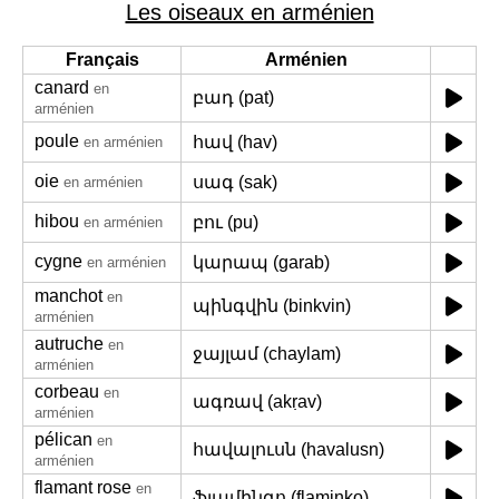
Les oiseaux en arménien
Français
Arménien
canard
en
բադ (pat)
arménien
poule
հավ (hav)
en arménien
oie
սագ (sak)
en arménien
hibou
բու (pu)
en arménien
cygne
կարապ (garab)
en arménien
manchot
en
պինգվին (binkvin)
arménien
autruche
en
ջայլամ (chaylam)
arménien
corbeau
en
ագռավ (akṛav)
arménien
pélican
en
հավալուսն (havalusn)
arménien
flamant rose
en
ֆլամինգո (flaminko)