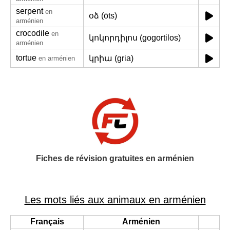
serpent
en
օձ (ōts)
arménien
crocodile
en
կոկորդիլոս (gogortilos)
arménien
tortue
կրիա (gria)
en arménien
Fiches de révision gratuites en arménien
Les mots liés aux animaux en arménien
Français
Arménien