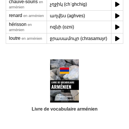
chauve-souris
en
չղջիկ (chʿghchig)
arménien
renard
աղվես (aghves)
en arménien
hérisson
en
ոզնի (ozni)
arménien
loutre
ջրասամույր (chrasamuyr)
en arménien
Livre de vocabulaire arménien