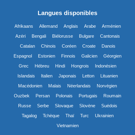
Langues disponibles
Afrikaans
Allemand
Anglais
Arabe
Arménien
Azéri
Bengali
Biélorusse
Bulgare
Cantonais
Catalan
Chinois
Coréen
Croate
Danois
Espagnol
Estonien
Finnois
Galicien
Géorgien
Grec
Hébreu
Hindi
Hongrois
Indonésien
Islandais
Italien
Japonais
Letton
Lituanien
Macédonien
Malais
Néerlandais
Norvégien
Ouzbek
Persan
Polonais
Portugais
Roumain
Russe
Serbe
Slovaque
Slovène
Suédois
Tagalog
Tchèque
Thaï
Turc
Ukrainien
Vietnamien