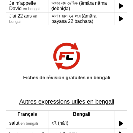
Je m'appelle
আমার নাম ডেভিড (āmāra nāma
David
ḍēbhiḍa)
en bengali
J'ai 22 ans
আমার বয়স ২২ বছর (āmāra
en
baẏasa 22 bachara)
bengali
Fiches de révision gratuites en bengali
Autres expressions utiles en bengali
Français
Bengali
salut
হাই (hā'i)
en bengali