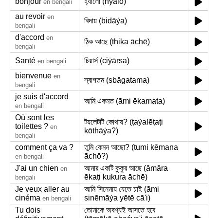
bonjour
হ্যালো (hyālō)
en bengali
au revoir
en
বিদায় (bidāẏa)
bengali
d'accord
en
ঠিক আছে (ṭhika āchē)
bengali
Santé
চিয়ার্স (ciẏārsa)
en bengali
bienvenue
en
স্বাগতম (sbāgatama)
bengali
je suis d'accord
আমি একমত (āmi ēkamata)
en bengali
Où sont les
টয়লেটটি কোথায়? (ṭaẏalēṭaṭi
toilettes ?
en
kōthāẏa?)
bengali
comment ça va ?
তুমি কেমন আছো? (tumi kēmana
āchō?)
en bengali
J'ai un chien
আমার একটি কুকুর আছে (āmāra
en
ēkaṭi kukura āchē)
bengali
Je veux aller au
আমি সিনেমায় যেতে চাই (āmi
cinéma
sinēmāẏa yētē cā'i)
en bengali
Tu dois
তোমাকে অবশ্যই আসতে হবে