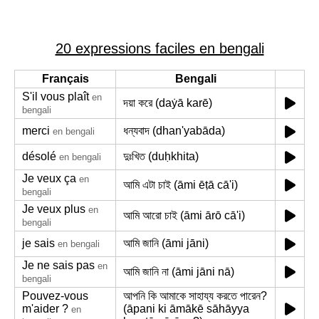
20 expressions faciles en bengali
Français
Bengali
S'il vous plaît
en
দয়া করে (daẏā karē)
bengali
merci
ধন্যবাদ (dhan'yabāda)
en bengali
désolé
দুঃখিত (duḥkhita)
en bengali
Je veux ça
en
আমি এটা চাই (āmi ēṭā cā'i)
bengali
Je veux plus
en
আমি আরো চাই (āmi ārō cā'i)
bengali
je sais
আমি জানি (āmi jāni)
en bengali
Je ne sais pas
en
আমি জানি না (āmi jāni nā)
bengali
Pouvez-vous
আপনি কি আমাকে সাহায্য করতে পারেন?
m'aider ?
(āpani ki āmākē sāhāyya
en