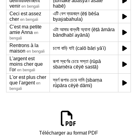
définitivement
(tōmākē abaśya'i āsatē
venir
habē)
en bengali
Ceci est assez
এটি বেশ ব্যয়বহুল (ēṭi bēśa
cher
byaẏabahula)
en bengali
C'est ma petite
এটা আমার বান্ধবী অ্যানা (ēṭā āmāra
amie Anna
en
bāndhabī ayānā)
bengali
Rentrons à la
চলো বাড়ি যাই (calō bāṛi yā'i)
maison
en bengali
L'argent est
রূপা স্বর্ণের চেয়ে সস্তা (rūpā
moins cher que
sbarṇēra cēẏē sastā)
l'or
en bengali
L'or est plus cher
স্বর্ণ রূপার চেয়ে দামি (sbarṇa
que l'argent
en
rūpāra cēẏē dāmi)
bengali
Télécharger au format PDF