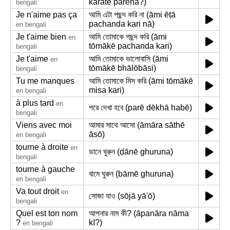
karatē pārēna?)
bengali
Je n'aime pas ça
আমি এটা পছন্দ করি না (āmi ēṭā
pachanda kari nā)
en bengali
Je t'aime bien
আমি তোমাকে পছন্দ করি (āmi
en
tōmākē pachanda kari)
bengali
Je t'aime
আমি তোমাকে ভালোবাসি (āmi
en
tōmākē bhālōbāsi)
bengali
Tu me manques
আমি তোমাকে মিস করি (āmi tōmākē
misa kari)
en bengali
à plus tard
en
পরে দেখা হবে (parē dēkhā habē)
bengali
Viens avec moi
আমার সাথে আসো (āmāra sāthē
āsō)
en bengali
tourne à droite
en
ডানে ঘুরুন (ḍānē ghuruna)
bengali
tourne à gauche
বামে ঘুরুন (bāmē ghuruna)
en bengali
Va tout droit
en
সোজা যাও (sōjā yā'ō)
bengali
Quel est ton nom
আপনার নাম কী? (āpanāra nāma
?
kī?)
en bengali