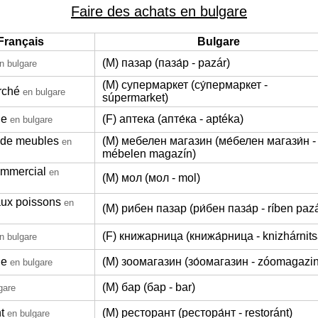
Faire des achats en bulgare
Français
Bulgare
(M) пазар (паза́р - pazár)
n bulgare
(M) супермаркет (су́пермаркет -
rché
en bulgare
súpermarket)
ie
(F) аптека (апте́ка - aptéka)
en bulgare
 de meubles
(M) мебелен магазин (ме́белен магази́н -
en
mébelen magazín)
ommercial
en
(M) мол (мол - mol)
ux poissons
en
(M) рибен пазар (ри́бен паза́р - ríben paza
(F) книжарница (книжа́рница - knizhárnits
n bulgare
ie
(M) зоомагазин (зо́омагазин - zóomagazin
en bulgare
(M) бар (бар - bar)
gare
t
(M) ресторант (рестора́нт - restoránt)
en bulgare