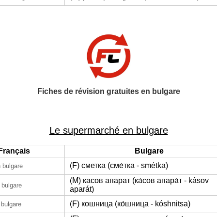
Fiches de révision gratuites en bulgare
Le supermarché en bulgare
Français
Bulgare
(F) сметка (сме́тка - smétka)
 bulgare
(M) касов апарат (ка́сов апара́т - kásov
 bulgare
aparát)
(F) кошница (ко́шница - kóshnitsa)
 bulgare