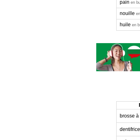
pain
en bu
nouille
en
huile
en b
brosse à
dentifrice