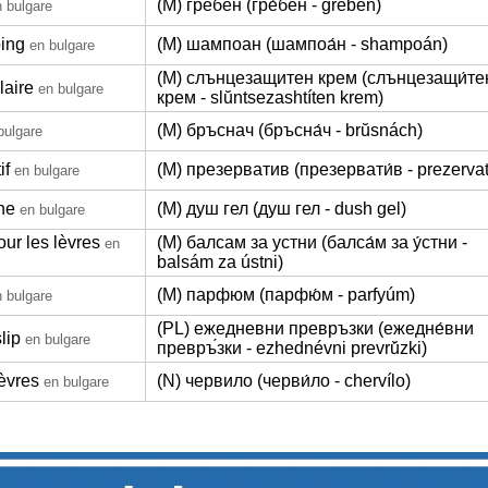
(M) гребен (гре́бен - grében)
 bulgare
ing
(M) шампоан (шампоа́н - shampoán)
en bulgare
(M) слънцезащитен крем (слънцезащи́те
laire
en bulgare
крем - slŭntsezashtíten krem)
(M) бръснач (бръсна́ч - brŭsnách)
bulgare
if
(M) презерватив (презервати́в - prezervati
en bulgare
he
(M) душ гел (душ гел - dush gel)
en bulgare
ur les lèvres
(M) балсам за устни (балса́м за у́стни -
en
balsám za ústni)
(M) парфюм (парфю́м - parfyúm)
 bulgare
(PL) ежедневни превръзки (ежедне́вни
lip
en bulgare
превръ́зки - ezhednévni prevrŭ́zki)
èvres
(N) червило (черви́ло - chervílo)
en bulgare