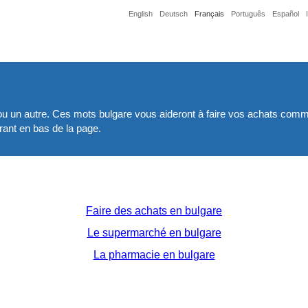
English
Deutsch
Français
Português
Español
ou un autre. Ces mots bulgare vous aideront à faire vos achats comme
rant en bas de la page.
Faire des achats en bulgare
Le supermarché en bulgare
La pharmacie en bulgare