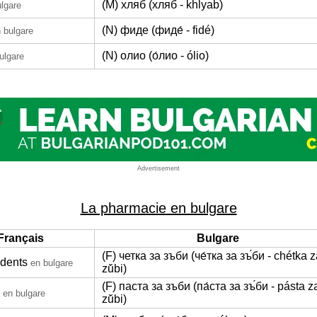
(M) хляб (хляб - khlyab)
lgare
(N) фиде (фиде́ - fidé)
 bulgare
(N) олио (о́лио - ólio)
ulgare
Advertisement
La pharmacie en bulgare
Français
Bulgare
(F) четка за зъби (че́тка за зъ́би - chétka 
 dents
en bulgare
zŭ́bi)
(F) паста за зъби (па́ста за зъ́би - pásta z
en bulgare
zŭ́bi)