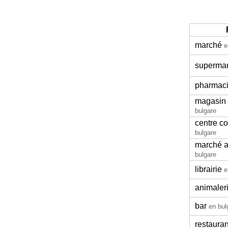
marché
e
superma
pharmac
magasin
bulgare
centre c
bulgare
marché a
bulgare
librairie
e
animaler
bar
en bul
restauran