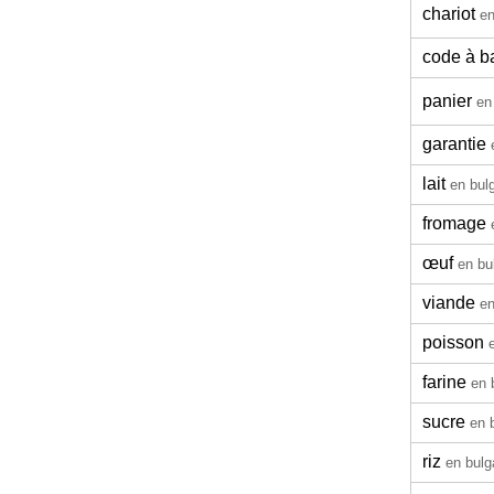
chariot
en
code à b
panier
en
garantie
lait
en bul
fromage
œuf
en bu
viande
en
poisson
farine
en 
sucre
en 
riz
en bulg