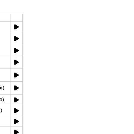
́r)
a)
)