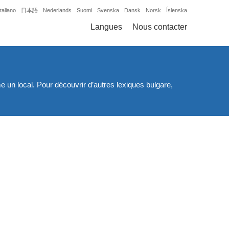
Italiano
日本語
Nederlands
Suomi
Svenska
Dansk
Norsk
Íslenska
Langues
Nous contacter
 un local. Pour découvrir d’autres lexiques bulgare,