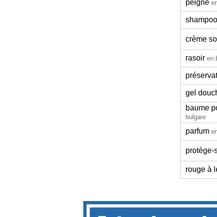
peigne
en
shampoo
crème so
rasoir
en 
préservat
gel douc
baume po
bulgare
parfum
en
protège-s
rouge à l