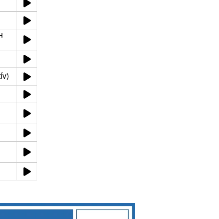
н
́v)