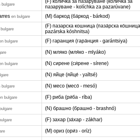
(F) количка за пазаруване (коли́чка за
 bulgare
пазару́ване - kolíchka za pazarúvane)
arres
(M) баркод (ба́ркод - bárkod)
en bulgare
(F) пазарска кошница (паза́рска ко́шница
 bulgare
pazárska kóshnitsa)
(F) гаранция (гара́нция - garántsiya)
en bulgare
(N) мляко (мля́ко - mlyáko)
gare
(N) сирене (си́рене - sírene)
en bulgare
(N) яйце (яйце́ - yaĭtsé)
lgare
(N) месо (месо́ - mesó)
 bulgare
(F) риба (ри́ба - ríba)
en bulgare
(N) брашно (брашно́ - brashnó)
bulgare
(F) захар (за́хар - zákhar)
bulgare
(M) ориз (ори́з - oríz)
are