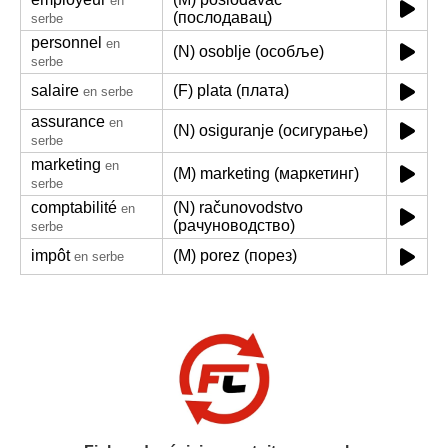
en
(послодавац)
serbe
personnel
en
(N) osoblje (особље)
serbe
salaire
(F) plata (плата)
en serbe
assurance
en
(N) osiguranje (осигурање)
serbe
marketing
en
(M) marketing (маркетинг)
serbe
comptabilité
(N) računovodstvo
en
(рачуноводство)
serbe
impôt
(M) porez (порез)
en serbe