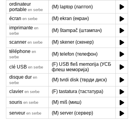
ordinateur
(M) laptop (лаптоп)
portable
en serbe
écran
(M) ekran (екран)
en serbe
imprimante
en
(M) štampač (штампач)
serbe
scanner
(M) skener (скенер)
en serbe
téléphone
en
(M) telefon (телефон)
serbe
(F) USB fleš memorija (УСБ
clé USB
en serbe
флеш меморија)
disque dur
en
(M) tvrdi disk (тврди диск)
serbe
clavier
(F) tastatura (тастатура)
en serbe
souris
(M) miš (миш)
en serbe
serveur
(M) server (сервер)
en serbe