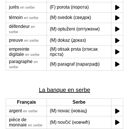
jurés
(F) porota (порота)
en serbe
témoin
(M) svedok (сведок)
en serbe
défendeur
en
(M) optuženi (оптужени)
serbe
preuve
(M) dokaz (доказ)
en serbe
empreinte
(M) otisak prsta (отисак
digitale
прста)
en serbe
paragraphe
en
(M) paragraf (параграф)
serbe
La banque en serbe
Français
Serbe
argent
(M) novac (новац)
en serbe
pièce de
(M) novčić (новчић)
monnaie
en serbe