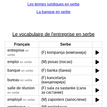
Les termes juridiques en serbe
La banque en serbe
Le vocabulaire de l’entreprise en serbe
Français
Serbe
entreprise
en
(F) kompanija (компанија)
serbe
emploi
(M) posao (посао)
en serbe
banque
(F) banka (банка)
en serbe
(F) kancelarija
bureau
en serbe
(канцеларија)
salle de réunion
(F) sala za sastanke (сала
за састанке)
en serbe
employé
(M) zaposleni (запослени)
en serbe
employeur
(M) poslodavac