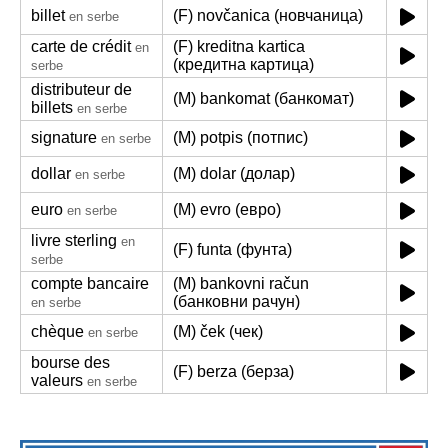
billet
(F) novčanica (новчаница)
en serbe
carte de crédit
(F) kreditna kartica
en
(кредитна картица)
serbe
distributeur de
(M) bankomat (банкомат)
billets
en serbe
signature
(M) potpis (потпис)
en serbe
dollar
(M) dolar (долар)
en serbe
euro
(M) evro (евро)
en serbe
livre sterling
en
(F) funta (фунта)
serbe
compte bancaire
(M) bankovni račun
(банковни рачун)
en serbe
chèque
(M) ček (чек)
en serbe
bourse des
(F) berza (берза)
valeurs
en serbe