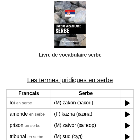
Livre de vocabulaire serbe
Les termes juridiques en serbe
Français
Serbe
loi
(M) zakon (закон)
en serbe
amende
(F) kazna (казна)
en serbe
prison
(M) zatvor (затвор)
en serbe
tribunal
(M) sud (суд)
en serbe