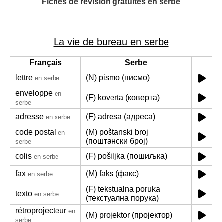
Fiches de révision gratuites en serbe
La vie de bureau en serbe
Français
Serbe
lettre
(N) pismo (писмо)
en serbe
enveloppe
en
(F) koverta (коверта)
serbe
adresse
(F) adresa (адреса)
en serbe
code postal
(M) poštanski broj
en
(поштански број)
serbe
colis
(F) pošiljka (пошиљка)
en serbe
fax
(M) faks (факс)
en serbe
(F) tekstualna poruka
texto
en serbe
(текстуална порука)
rétroprojecteur
en
(M) projektor (пројектор)
serbe