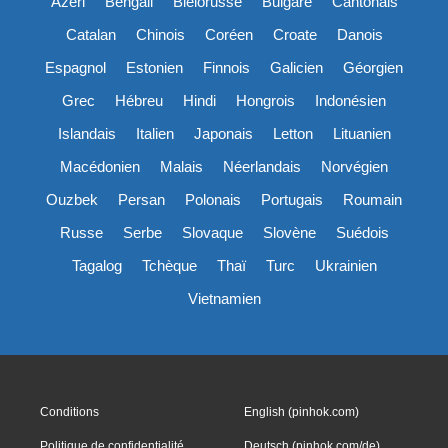
Azéri
Bengali
Biélorusse
Bulgare
Cantonais
Catalan
Chinois
Coréen
Croate
Danois
Espagnol
Estonien
Finnois
Galicien
Géorgien
Grec
Hébreu
Hindi
Hongrois
Indonésien
Islandais
Italien
Japonais
Letton
Lituanien
Macédonien
Malais
Néerlandais
Norvégien
Ouzbek
Persan
Polonais
Portugais
Roumain
Russe
Serbe
Slovaque
Slovène
Suédois
Tagalog
Tchèque
Thaï
Turc
Ukrainien
Vietnamien
Conditions
English (pinhok.com)
Politique de confidentialité
Deutsch (pinhok.com/de)