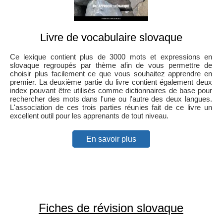
Livre de vocabulaire slovaque
Ce lexique contient plus de 3000 mots et expressions en
slovaque regroupés par thème afin de vous permettre de
choisir plus facilement ce que vous souhaitez apprendre en
premier. La deuxième partie du livre contient également deux
index pouvant être utilisés comme dictionnaires de base pour
rechercher des mots dans l'une ou l'autre des deux langues.
L'association de ces trois parties réunies fait de ce livre un
excellent outil pour les apprenants de tout niveau.
En savoir plus
Fiches de révision slovaque