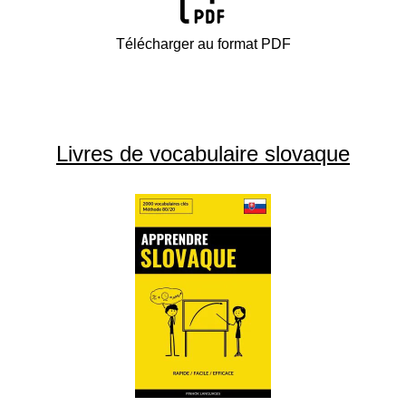
Télécharger au format PDF
Livres de vocabulaire slovaque