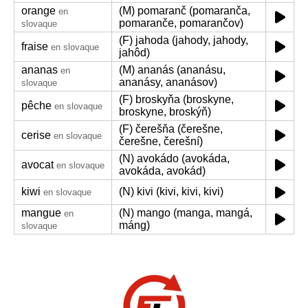
orange
(M) pomaranč (pomaranča,
en
pomaranče, pomarančov)
slovaque
(F) jahoda (jahody, jahody,
fraise
en slovaque
jahôd)
ananas
(M) ananás (ananásu,
en
ananásy, ananásov)
slovaque
(F) broskyňa (broskyne,
pêche
en slovaque
broskyne, broskýň)
(F) čerešňa (čerešne,
cerise
en slovaque
čerešne, čerešní)
(N) avokádo (avokáda,
avocat
en slovaque
avokáda, avokád)
kiwi
(N) kivi (kivi, kivi, kivi)
en slovaque
mangue
(N) mango (manga, mangá,
en
máng)
slovaque