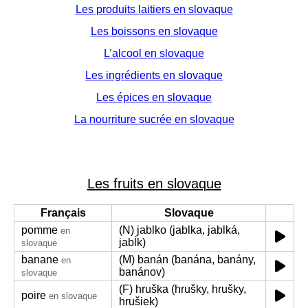
Les produits laitiers en slovaque
Les boissons en slovaque
L’alcool en slovaque
Les ingrédients en slovaque
Les épices en slovaque
La nourriture sucrée en slovaque
Les fruits en slovaque
Français
Slovaque
pomme
(N) jablko (jablka, jablká,
en
jabĺk)
slovaque
banane
(M) banán (banána, banány,
en
banánov)
slovaque
(F) hruška (hrušky, hrušky,
poire
en slovaque
hrušiek)