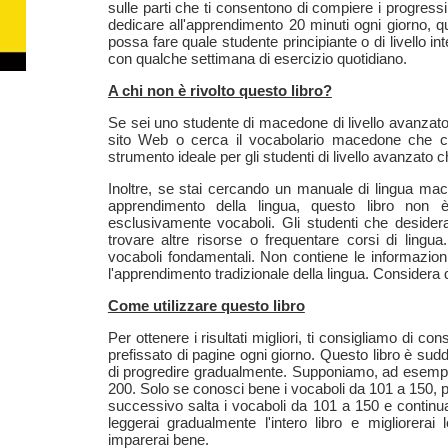
sulle parti che ti consentono di compiere i progress
dedicare all'apprendimento 20 minuti ogni giorno, qu
possa fare quale studente principiante o di livello in
con qualche settimana di esercizio quotidiano.
A chi non è rivolto questo libro?
Se sei uno studente di macedone di livello avanzato, 
sito Web o cerca il vocabolario macedone che co
strumento ideale per gli studenti di livello avanzato 
Inoltre, se stai cercando un manuale di lingua mace
apprendimento della lingua, questo libro non 
esclusivamente vocaboli. Gli studenti che deside
trovare altre risorse o frequentare corsi di ling
vocaboli fondamentali. Non contiene le informazion
l'apprendimento tradizionale della lingua. Considera 
Come utilizzare questo libro
Per ottenere i risultati migliori, ti consigliamo di 
prefissato di pagine ogni giorno. Questo libro è sudd
di progredire gradualmente. Supponiamo, ad esempio
200. Solo se conosci bene i vocaboli da 101 a 150, pu
successivo salta i vocaboli da 101 a 150 e continu
leggerai gradualmente l'intero libro e migliorera
imparerai bene.