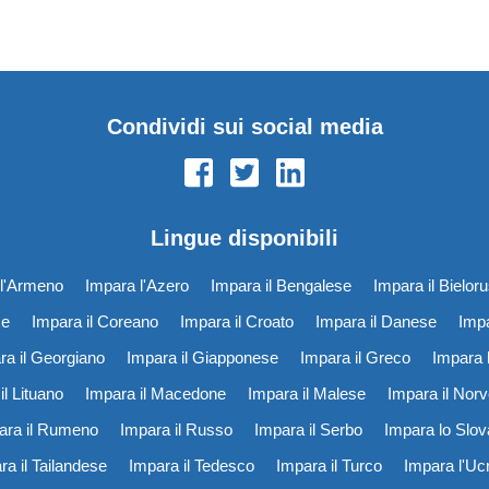
Condividi sui social media
Lingue disponibili
l'Armeno
Impara l'Azero
Impara il Bengalese
Impara il Bielor
se
Impara il Coreano
Impara il Croato
Impara il Danese
Impa
ra il Georgiano
Impara il Giapponese
Impara il Greco
Impara l
il Lituano
Impara il Macedone
Impara il Malese
Impara il Nor
ara il Rumeno
Impara il Russo
Impara il Serbo
Impara lo Slo
ra il Tailandese
Impara il Tedesco
Impara il Turco
Impara l'Uc