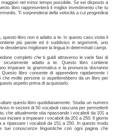
i maggiori nel minor tempo possibile. Se sei disposto a
esto libro rappresenterà il miglior investimento che tu
termedio. Ti sorprenderai della velocità a cui progredirai
questo libro non è adatto a te. In questo caso visita il
ntiene più parole ed è suddiviso in argomenti, uno
che desiderano migliorare la lingua in determinati campi.
done completo che ti guidi attraverso le varie fasi di
è sicuramente adatto a te. Questo libro contiene
rano imparare la grammatica e la pronuncia dovranno
ua. Questo libro consente di apprendere rapidamente i
i che molte persone si aspetterebbero da un libro per
questo aspetto prima di acquistarlo.
consultare questo libro quotidianamente. Studia un numero
iviso in sezioni di 50 vocaboli ciascuna per permetterti
, che attualmente stia ripassando i vocaboli da 101 a
oi iniziare a imparare i vocaboli da 201 a 250. Il giorno
a a ripassare i vocaboli da 151 a 250. In questo modo
i le tue conoscenze linguistiche con ogni pagina che