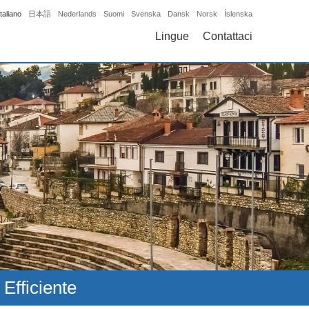
Italiano
日本語
Nederlands
Suomi
Svenska
Dansk
Norsk
Íslenska
Lingue
Contattaci
Efficiente