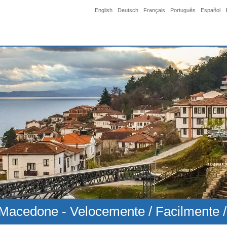
English
Deutsch
Français
Português
Español
 Macedone - Velocemente / Facilmente / 