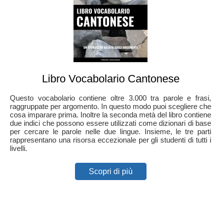
Libro Vocabolario Cantonese
Questo vocabolario contiene oltre 3.000 tra parole e frasi,
raggruppate per argomento. In questo modo puoi scegliere che
cosa imparare prima. Inoltre la seconda metà del libro contiene
due indici che possono essere utilizzati come dizionari di base
per cercare le parole nelle due lingue. Insieme, le tre parti
rappresentano una risorsa eccezionale per gli studenti di tutti i
livelli.
Scopri di più