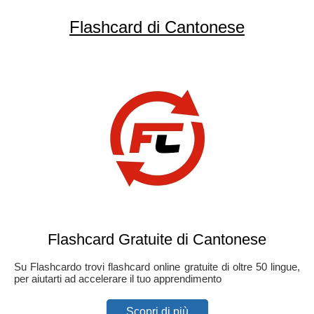
Flashcard di Cantonese
Flashcard Gratuite di Cantonese
Su Flashcardo trovi flashcard online gratuite di oltre 50 lingue,
per aiutarti ad accelerare il tuo apprendimento
Scopri di più