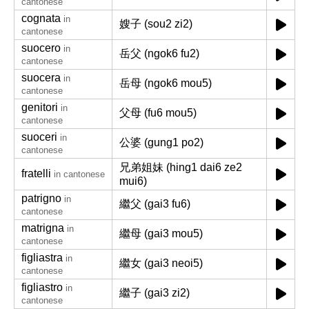
cantonese
cognata
in
嫂子 (sou2 zi2)
cantonese
suocero
in
岳父 (ngok6 fu2)
cantonese
suocera
in
岳母 (ngok6 mou5)
cantonese
genitori
in
父母 (fu6 mou5)
cantonese
suoceri
in
公婆 (gung1 po2)
cantonese
兄弟姐妹 (hing1 dai6 ze2
fratelli
in cantonese
mui6)
patrigno
in
繼父 (gai3 fu6)
cantonese
matrigna
in
繼母 (gai3 mou5)
cantonese
figliastra
in
繼女 (gai3 neoi5)
cantonese
figliastro
in
繼子 (gai3 zi2)
cantonese