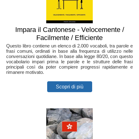
Impara il Cantonese - Velocemente /
Facilmente / Efficiente
Questo libro contiene un elenco di 2.000 vocaboli, tra parole e
frasi comuni, ordinati in base alla frequenza di utilizzo nelle
conversazioni quotidiane. In base alla legge 80/20, con questo
vocabolario impari prima le parole e le strutture delle frasi
principali così da poter compiere progressi rapidamente e
rimanere motivato.
Scopri di più