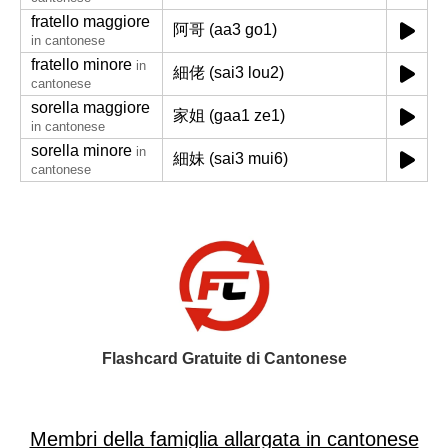
fratello maggiore
阿哥 (aa3 go1)
in cantonese
fratello minore
in
細佬 (sai3 lou2)
cantonese
sorella maggiore
家姐 (gaa1 ze1)
in cantonese
sorella minore
in
細妹 (sai3 mui6)
cantonese
Flashcard Gratuite di Cantonese
Membri della famiglia allargata in cantonese