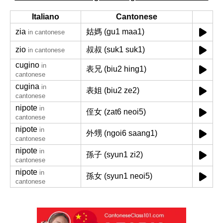
Italiano
Cantonese
zia
姑媽 (gu1 maa1)
in cantonese
zio
叔叔 (suk1 suk1)
in cantonese
cugino
in
表兄 (biu2 hing1)
cantonese
cugina
in
表姐 (biu2 ze2)
cantonese
nipote
in
侄女 (zat6 neoi5)
cantonese
nipote
in
外甥 (ngoi6 saang1)
cantonese
nipote
in
孫子 (syun1 zi2)
cantonese
nipote
in
孫女 (syun1 neoi5)
cantonese