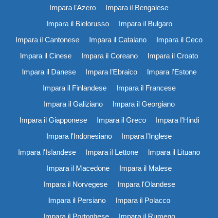
Impara l'Azero
Impara il Bengalese
Impara il Bielorusso
Impara il Bulgaro
Impara il Cantonese
Impara il Catalano
Impara il Ceco
Impara il Cinese
Impara il Coreano
Impara il Croato
Impara il Danese
Impara l'Ebraico
Impara l'Estone
Impara il Finlandese
Impara il Francese
Impara il Galiziano
Impara il Georgiano
Impara il Giapponese
Impara il Greco
Impara l'Hindi
Impara l'Indonesiano
Impara l'Inglese
Impara l'Islandese
Impara il Lettone
Impara il Lituano
Impara il Macedone
Impara il Malese
Impara il Norvegese
Impara l'Olandese
Impara il Persiano
Impara il Polacco
Impara il Portoghese
Impara il Rumeno