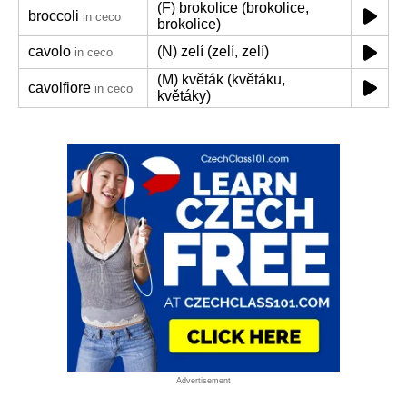
(F) brokolice (brokolice,
broccoli
in ceco
brokolice)
cavolo
(N) zelí (zelí, zelí)
in ceco
(M) květák (květáku,
cavolfiore
in ceco
květáky)
Advertisement