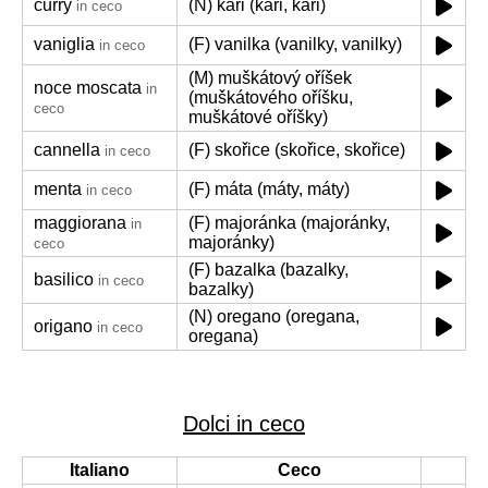
curry
(N) kari (kari, kari)
in ceco
vaniglia
(F) vanilka (vanilky, vanilky)
in ceco
(M) muškátový oříšek
noce moscata
in
(muškátového oříšku,
ceco
muškátové oříšky)
cannella
(F) skořice (skořice, skořice)
in ceco
menta
(F) máta (máty, máty)
in ceco
maggiorana
(F) majoránka (majoránky,
in
majoránky)
ceco
(F) bazalka (bazalky,
basilico
in ceco
bazalky)
(N) oregano (oregana,
origano
in ceco
oregana)
Dolci in ceco
Italiano
Ceco