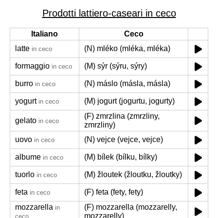
Prodotti lattiero-caseari in ceco
Italiano
Ceco
latte
(N) mléko (mléka, mléka)
in ceco
formaggio
(M) sýr (sýru, sýry)
in ceco
burro
(N) máslo (másla, másla)
in ceco
yogurt
(M) jogurt (jogurtu, jogurty)
in ceco
(F) zmrzlina (zmrzliny,
gelato
in ceco
zmrzliny)
uovo
(N) vejce (vejce, vejce)
in ceco
albume
(M) bílek (bílku, bílky)
in ceco
tuorlo
(M) žloutek (žloutku, žloutky)
in ceco
feta
(F) feta (fety, fety)
in ceco
mozzarella
(F) mozzarella (mozzarelly,
in
mozzarelly)
ceco