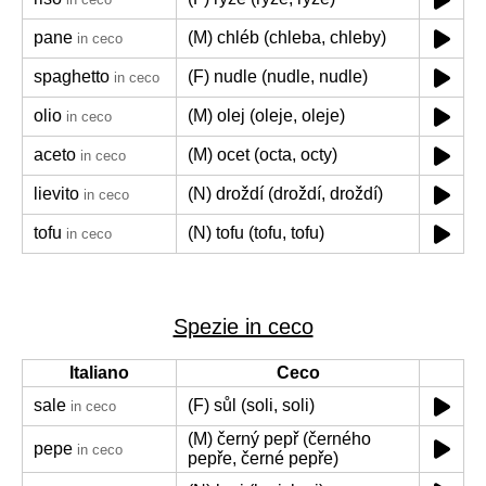
pane
(M) chléb (chleba, chleby)
in ceco
spaghetto
(F) nudle (nudle, nudle)
in ceco
olio
(M) olej (oleje, oleje)
in ceco
aceto
(M) ocet (octa, octy)
in ceco
lievito
(N) droždí (droždí, droždí)
in ceco
tofu
(N) tofu (tofu, tofu)
in ceco
Spezie in ceco
Italiano
Ceco
sale
(F) sůl (soli, soli)
in ceco
(M) černý pepř (černého
pepe
in ceco
pepře, černé pepře)