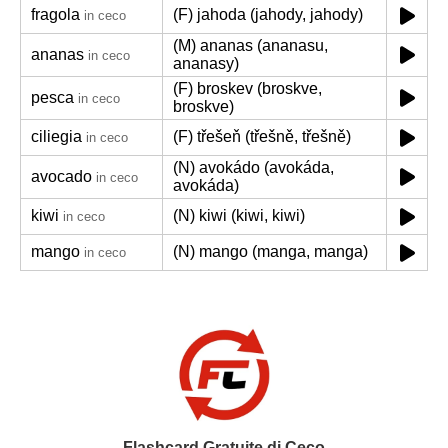
fragola
(F) jahoda (jahody, jahody)
in ceco
(M) ananas (ananasu,
ananas
in ceco
ananasy)
(F) broskev (broskve,
pesca
in ceco
broskve)
ciliegia
(F) třešeň (třešně, třešně)
in ceco
(N) avokádo (avokáda,
avocado
in ceco
avokáda)
kiwi
(N) kiwi (kiwi, kiwi)
in ceco
mango
(N) mango (manga, manga)
in ceco
Flashcard Gratuite di Ceco