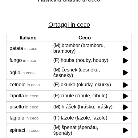
Ortaggi in ceco
Italiano
Ceco
(M) brambor (bramboru,
patata
in ceco
brambory)
fungo
(F) houba (houby, houby)
in ceco
(M) česnek (česneku,
aglio
in ceco
česneky)
cetriolo
(F) okurka (okurky, okurky)
in ceco
cipolla
(F) cibule (cibule, cibule)
in ceco
pisello
(M) hrášek (hrášku, hrášky)
in ceco
fagiolo
(F) fazole (fazole, fazole)
in ceco
(M) špenát (špenátu,
spinaci
in ceco
špenáty)