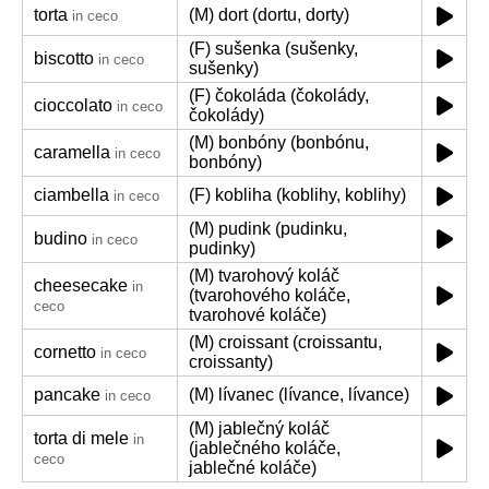
torta
(M) dort (dortu, dorty)
in ceco
(F) sušenka (sušenky,
biscotto
in ceco
sušenky)
(F) čokoláda (čokolády,
cioccolato
in ceco
čokolády)
(M) bonbóny (bonbónu,
caramella
in ceco
bonbóny)
ciambella
(F) kobliha (koblihy, koblihy)
in ceco
(M) pudink (pudinku,
budino
in ceco
pudinky)
(M) tvarohový koláč
cheesecake
in
(tvarohového koláče,
ceco
tvarohové koláče)
(M) croissant (croissantu,
cornetto
in ceco
croissanty)
pancake
(M) lívanec (lívance, lívance)
in ceco
(M) jablečný koláč
torta di mele
in
(jablečného koláče,
ceco
jablečné koláče)