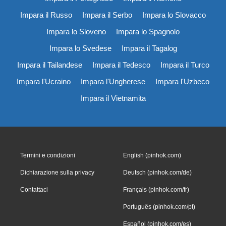
Impara il Russo
Impara il Serbo
Impara lo Slovacco
Impara lo Sloveno
Impara lo Spagnolo
Impara lo Svedese
Impara il Tagalog
Impara il Tailandese
Impara il Tedesco
Impara il Turco
Impara l'Ucraino
Impara l'Ungherese
Impara l'Uzbeco
Impara il Vietnamita
Termini e condizioni
English (pinhok.com)
Dichiarazione sulla privacy
Deutsch (pinhok.com/de)
Contattaci
Français (pinhok.com/fr)
Português (pinhok.com/pt)
Español (pinhok.com/es)