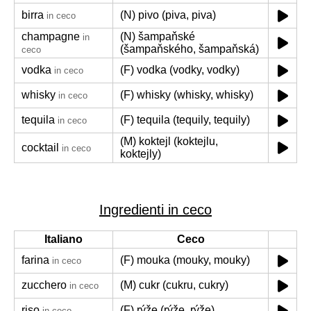
birra
(N) pivo (piva, piva)
in ceco
champagne
(N) šampaňské
in
(šampaňského, šampaňská)
ceco
vodka
(F) vodka (vodky, vodky)
in ceco
whisky
(F) whisky (whisky, whisky)
in ceco
tequila
(F) tequila (tequily, tequily)
in ceco
(M) koktejl (koktejlu,
cocktail
in ceco
koktejly)
Ingredienti in ceco
Italiano
Ceco
farina
(F) mouka (mouky, mouky)
in ceco
zucchero
(M) cukr (cukru, cukry)
in ceco
riso
(F) rýže (rýže, rýže)
in ceco