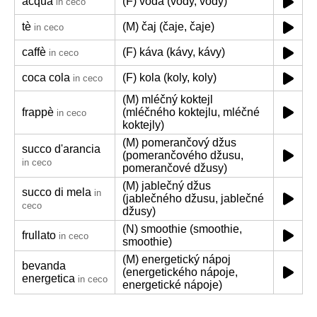
acqua
(F) voda (vody, vody)
in ceco
tè
(M) čaj (čaje, čaje)
in ceco
caffè
(F) káva (kávy, kávy)
in ceco
coca cola
(F) kola (koly, koly)
in ceco
(M) mléčný koktejl
frappè
(mléčného koktejlu, mléčné
in ceco
koktejly)
(M) pomerančový džus
succo d'arancia
(pomerančového džusu,
in ceco
pomerančové džusy)
(M) jablečný džus
succo di mela
in
(jablečného džusu, jablečné
ceco
džusy)
(N) smoothie (smoothie,
frullato
in ceco
smoothie)
(M) energetický nápoj
bevanda
(energetického nápoje,
energetica
in ceco
energetické nápoje)