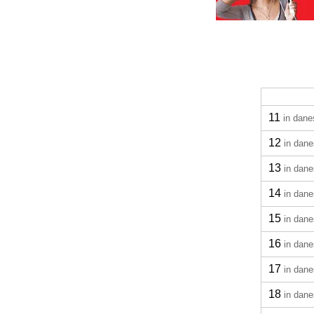
11
in dane
12
in dan
13
in dan
14
in dan
15
in dan
16
in dan
17
in dan
18
in dan