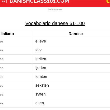
Advertisement
Vocabolario danese 61-100
Italiano
Danese
elleve
se
tolv
ese
tretten
ese
fjorten
ese
femten
ese
seksten
ese
sytten
ese
atten
ese