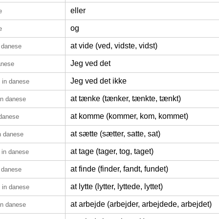
eller
e
og
e
at vide (ved, vidste, vidst)
n danese
Jeg ved det
anese
Jeg ved det ikke
in danese
at tænke (tænker, tænkte, tænkt)
in danese
at komme (kommer, kom, kommet)
 danese
at sætte (sætter, satte, sat)
n danese
at tage (tager, tog, taget)
in danese
at finde (finder, fandt, fundet)
n danese
at lytte (lytter, lyttede, lyttet)
in danese
at arbejde (arbejder, arbejdede, arbejdet)
in danese