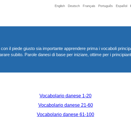
English
Deutsch
Français
Português
Español
con il piede giusto sia importante apprendere prima i vocaboli principa
re subito. Parole danesi di base per iniziare, ottime per i principianti.
Vocabolario danese 1-20
Vocabolario danese 21-60
Vocabolario danese 61-100