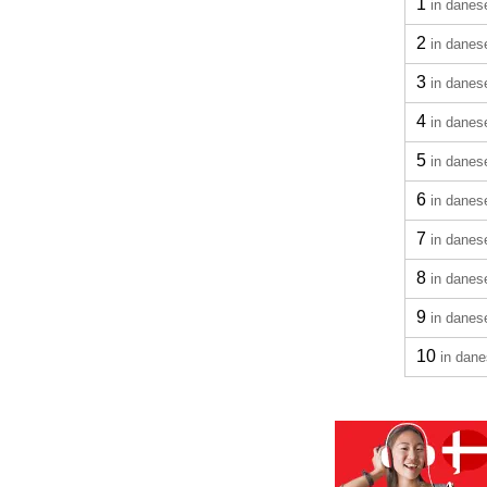
1
in danes
2
in danes
3
in danes
4
in danes
5
in danes
6
in danes
7
in danes
8
in danes
9
in danes
10
in dan