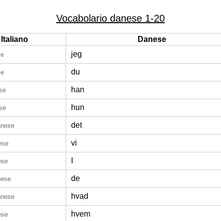
Vocabolario danese 1-20
Italiano
Danese
jeg
se
du
se
han
se
hun
se
det
anese
vi
ese
I
ese
de
nese
hvad
anese
hvem
ese