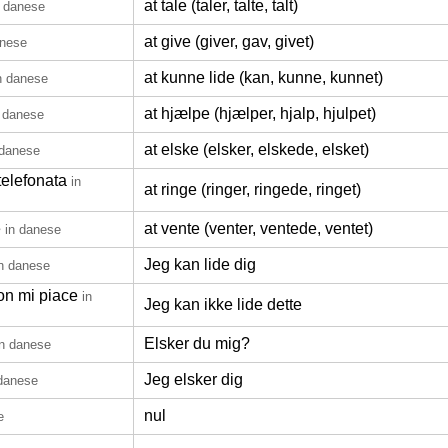
at tale (taler, talte, talt)
n danese
at give (giver, gav, givet)
anese
at kunne lide (kan, kunne, kunnet)
n danese
at hjælpe (hjælper, hjalp, hjulpet)
n danese
at elske (elsker, elskede, elsket)
 danese
telefonata
in
at ringe (ringer, ringede, ringet)
e
at vente (venter, ventede, ventet)
in danese
Jeg kan lide dig
in danese
on mi piace
in
Jeg kan ikke lide dette
Elsker du mig?
in danese
Jeg elsker dig
 danese
nul
e