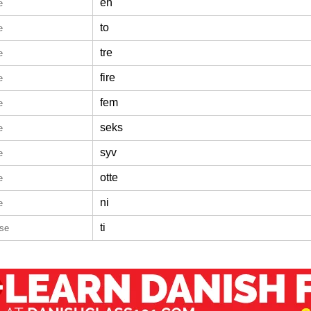
en
e
to
e
tre
e
fire
e
fem
e
seks
e
syv
e
otte
e
ni
e
ti
ese