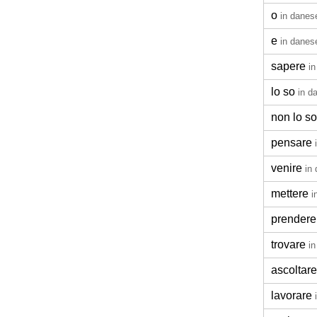
o
in danes
e
in danes
sapere
i
lo so
in d
non lo so
pensare
venire
in
mettere
i
prendere
trovare
i
ascoltare
lavorare