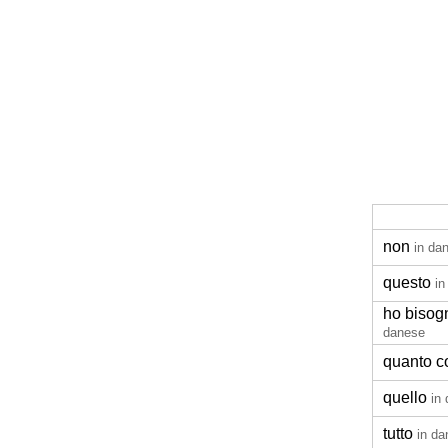
non
in da
questo
in
ho bisog
danese
quanto c
quello
in
tutto
in d