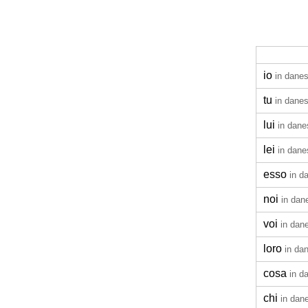
io
in dane
tu
in dane
lui
in dane
lei
in dane
esso
in d
noi
in dan
voi
in dan
loro
in da
cosa
in d
chi
in dan