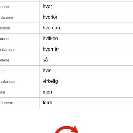
hvor
anese
hvorfor
n danese
hvordan
danese
hvilken
danese
hvornår
n danese
så
anese
hvis
se
virkelig
in danese
men
ese
fordi
n danese