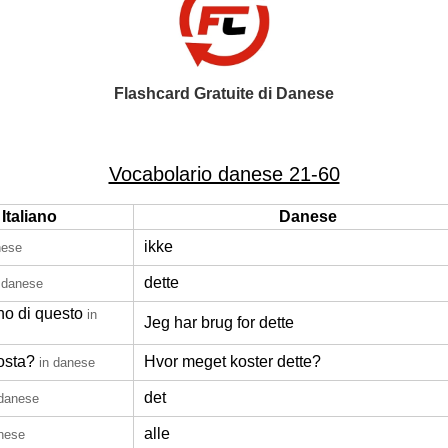
Flashcard Gratuite di Danese
Vocabolario danese 21-60
Italiano
Danese
ikke
nese
dette
 danese
no di questo
in
Jeg har brug for dette
osta?
Hvor meget koster dette?
in danese
det
 danese
alle
anese