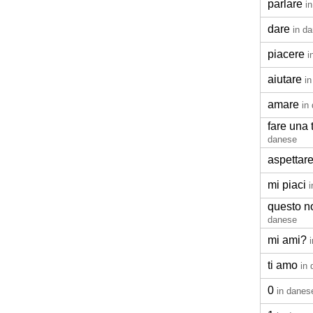
parlare
i
dare
in d
piacere
i
aiutare
i
amare
in
fare una 
danese
aspettar
mi piaci
questo n
danese
mi ami?
ti amo
in
0
in danes