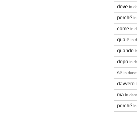
dove
in d
perché
i
come
in 
quale
in 
quando
i
dopo
in d
se
in dane
davvero
ma
in dan
perché
i