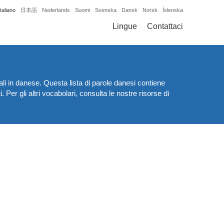
Italiano
日本語
Nederlands
Suomi
Svenska
Dansk
Norsk
Íslenska
Lingue
Contattaci
li in danese. Questa lista di parole danesi contiene
 Per gli altri vocabolari, consulta le nostre risorse di