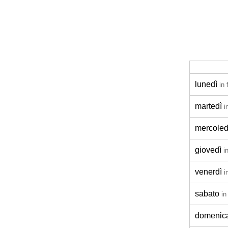
lunedì
in 
martedì
i
mercoled
giovedì
i
venerdì
i
sabato
in
domenic