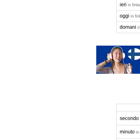
ieri
in fin
oggi
in fi
domani
i
secondo
minuto
in