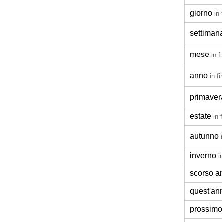
giorno
in
settiman
mese
in 
anno
in f
primaver
estate
in 
autunno
inverno
i
scorso a
quest'an
prossimo