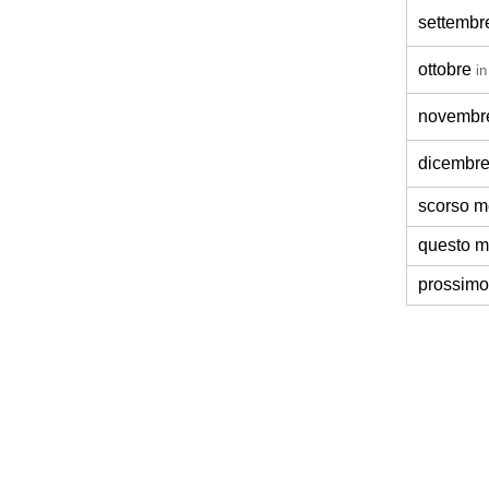
settembr
ottobre
in
novembr
dicembr
scorso 
questo 
prossim