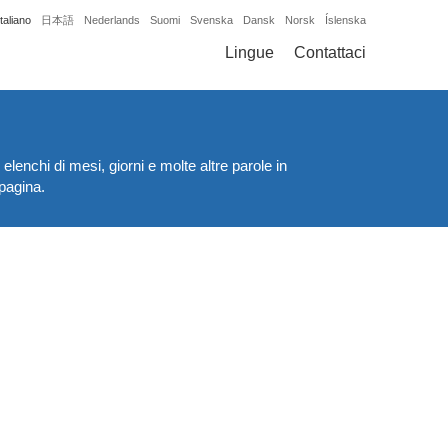
Italiano
日本語
Nederlands
Suomi
Svenska
Dansk
Norsk
Íslenska
Lingue
Contattaci
enchi di mesi, giorni e molte altre parole in
 pagina.