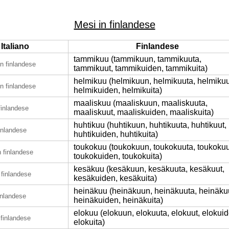
Mesi in finlandese
Italiano
Finlandese
tammikuu (tammikuun, tammikuuta,
in finlandese
tammikuut, tammikuiden, tammikuita)
helmikuu (helmikuun, helmikuuta, helmikuu
in finlandese
helmikuiden, helmikuita)
maaliskuu (maaliskuun, maaliskuuta,
finlandese
maaliskuut, maaliskuiden, maaliskuita)
huhtikuu (huhtikuun, huhtikuuta, huhtikuut,
finlandese
huhtikuiden, huhtikuita)
toukokuu (toukokuun, toukokuuta, toukokuu
n finlandese
toukokuiden, toukokuita)
kesäkuu (kesäkuun, kesäkuuta, kesäkuut,
 finlandese
kesäkuiden, kesäkuita)
heinäkuu (heinäkuun, heinäkuuta, heinäku
finlandese
heinäkuiden, heinäkuita)
elokuu (elokuun, elokuuta, elokuut, elokuid
 finlandese
elokuita)