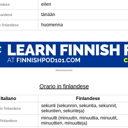
eilen
landese
tänään
nlandese
huomenna
n finlandese
Advertisement
Orario in finlandese
Italiano
Finlandese
sekunti (sekunnin, sekuntia, sekunnit,
in finlandese
sekuntien, sekunteja)
minuutti (minuutin, minuuttia, minuutit,
 finlandese
minuuttien, minuutteja)