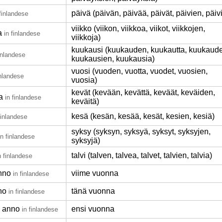
päivä (päivän, päivää, päivät, päivien, päiv
 finlandese
viikko (viikon, viikkoa, viikot, viikkojen,
a
in finlandese
viikkoja)
kuukausi (kuukauden, kuukautta, kuukaude
finlandese
kuukausien, kuukausia)
vuosi (vuoden, vuotta, vuodet, vuosien,
inlandese
vuosia)
kevät (kevään, kevättä, keväät, keväiden,
a
in finlandese
keväitä)
kesä (kesän, kesää, kesät, kesien, kesiä)
finlandese
syksy (syksyn, syksyä, syksyt, syksyjen,
in finlandese
syksyjä)
talvi (talven, talvea, talvet, talvien, talvia)
n finlandese
nno
viime vuonna
in finlandese
no
tänä vuonna
in finlandese
 anno
ensi vuonna
in finlandese