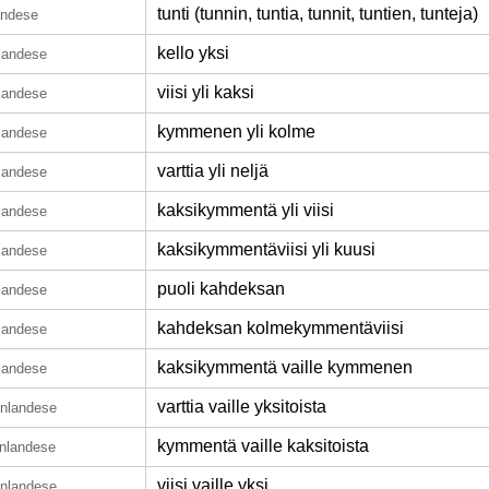
tunti (tunnin, tuntia, tunnit, tuntien, tunteja)
landese
kello yksi
nlandese
viisi yli kaksi
nlandese
kymmenen yli kolme
nlandese
varttia yli neljä
nlandese
kaksikymmentä yli viisi
nlandese
kaksikymmentäviisi yli kuusi
nlandese
puoli kahdeksan
nlandese
kahdeksan kolmekymmentäviisi
nlandese
kaksikymmentä vaille kymmenen
nlandese
varttia vaille yksitoista
finlandese
kymmentä vaille kaksitoista
finlandese
viisi vaille yksi
finlandese