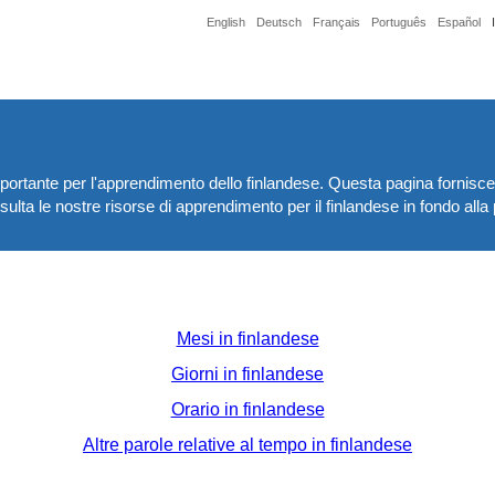
English
Deutsch
Français
Português
Español
tante per l'apprendimento dello finlandese. Questa pagina fornisce el
nsulta le nostre risorse di apprendimento per il finlandese in fondo alla
Mesi in finlandese
Giorni in finlandese
Orario in finlandese
Altre parole relative al tempo in finlandese