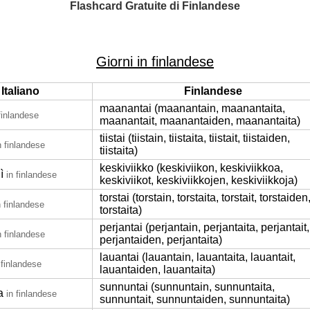
Flashcard Gratuite di Finlandese
Giorni in finlandese
Italiano
Finlandese
maanantai (maanantain, maanantaita,
finlandese
maanantait, maanantaiden, maanantaita)
tiistai (tiistain, tiistaita, tiistait, tiistaiden,
n finlandese
tiistaita)
keskiviikko (keskiviikon, keskiviikkoa,
ì
in finlandese
keskiviikot, keskiviikkojen, keskiviikkoja)
torstai (torstain, torstaita, torstait, torstaiden
n finlandese
torstaita)
perjantai (perjantain, perjantaita, perjantait,
n finlandese
perjantaiden, perjantaita)
lauantai (lauantain, lauantaita, lauantait,
 finlandese
lauantaiden, lauantaita)
sunnuntai (sunnuntain, sunnuntaita,
a
in finlandese
sunnuntait, sunnuntaiden, sunnuntaita)