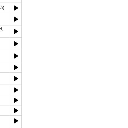
iä)
t,