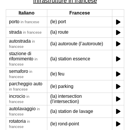
Infrastrutture in francese
Italiano
Francese
porto
(le) port
in francese
strada
(la) route
in francese
autostrada
in
(la) autoroute (l'autoroute)
francese
stazione di
rifornimento
(la) station essence
in
francese
semaforo
in
(le) feu
francese
parcheggio auto
(le) parking
in francese
incrocio
(la) intersection
in
(l'intersection)
francese
autolavaggio
in
(la) station de lavage
francese
rotatoria
in
(le) rond-point
francese