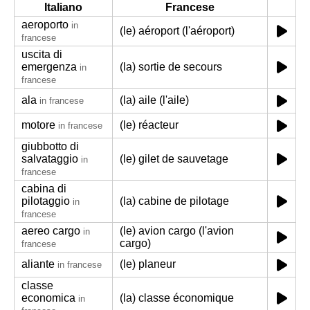
Italiano
Francese
aeroporto
in
(le) aéroport (l'aéroport)
francese
uscita di
emergenza
(la) sortie de secours
in
francese
ala
(la) aile (l'aile)
in francese
motore
(le) réacteur
in francese
giubbotto di
salvataggio
(le) gilet de sauvetage
in
francese
cabina di
pilotaggio
(la) cabine de pilotage
in
francese
aereo cargo
(le) avion cargo (l'avion
in
cargo)
francese
aliante
(le) planeur
in francese
classe
economica
(la) classe économique
in