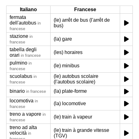
Italiano
Francese
fermata
(le) arrêt de bus (l'arrêt de
dell'autobus
in
bus)
francese
stazione
in
(la) gare
francese
tabella degli
(les) horaires
orari
in francese
pulmino
in
(le) minibus
francese
scuolabus
(le) autobus scolaire
in
(l'autobus scolaire)
francese
binario
(la) plate-forme
in francese
locomotiva
in
(la) locomotive
francese
treno a vapore
in
(le) train à vapeur
francese
treno ad alta
(le) train à grande vitesse
velocità
in
(TGV)
francese