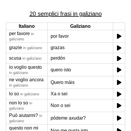
20 semplici frasi in galiziano
Italiano
Galiziano
per favore
in
por favor
galiziano
grazie
grazas
in galiziano
scusa
perdón
in galiziano
io voglio questo
quero isto
in galiziano
ne voglio ancora
Quero máis
in galiziano
lo so
Xa o sei
in galiziano
non lo so
in
Non o sei
galiziano
Può aiutarmi?
in
pódeme axudar?
galiziano
questo non mi
Non me gusta isto