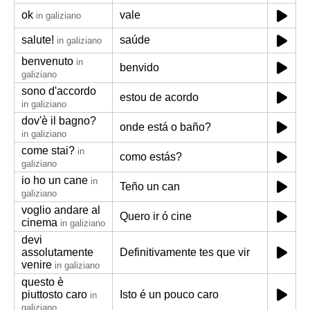
ok
vale
in galiziano
salute!
saúde
in galiziano
benvenuto
in
benvido
galiziano
sono d'accordo
estou de acordo
in galiziano
dov'è il bagno?
onde está o baño?
in galiziano
come stai?
in
como estás?
galiziano
io ho un cane
in
Teño un can
galiziano
voglio andare al
Quero ir ó cine
cinema
in galiziano
devi
assolutamente
Definitivamente tes que vir
venire
in galiziano
questo è
piuttosto caro
Isto é un pouco caro
in
galiziano