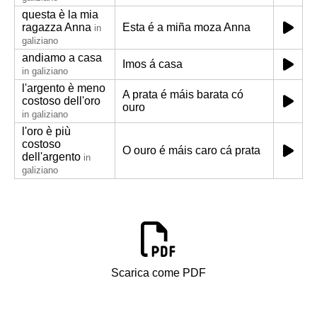
questa è la mia
ragazza Anna
Esta é a miña moza Anna
in
galiziano
andiamo a casa
Imos á casa
in galiziano
l'argento è meno
A prata é máis barata có
costoso dell'oro
ouro
in galiziano
l'oro è più
costoso
O ouro é máis caro cá prata
dell'argento
in
galiziano
Scarica come PDF