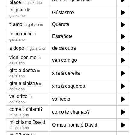
piace
in galiziano
mi piaci
in
Gústasme
galiziano
ti amo
Quérote
in galiziano
mi manchi
in
Estráñote
galiziano
a dopo
deica outra
in galiziano
vieni con me
in
ven comigo
galiziano
gira a destra
in
xira á dereita
galiziano
gira a sinistra
in
xira á esquerda
galiziano
vai dritto
in
vai recto
galiziano
come ti chiami?
como te chamas?
in galiziano
mi chiamo David
O meu nome é David
in galiziano