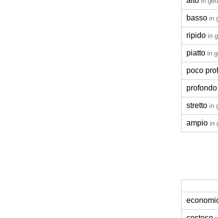
alto
in geo
basso
in 
ripido
in 
piatto
in 
poco pro
profondo
stretto
in 
ampio
in
economi
costoso