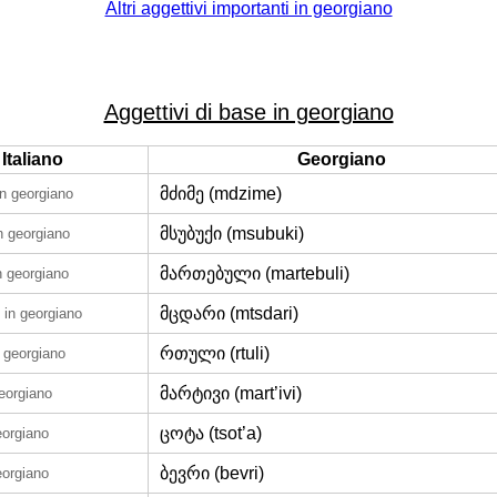
Altri aggettivi importanti in georgiano
Aggettivi di base in georgiano
Italiano
Georgiano
მძიმე (mdzime)
in georgiano
მსუბუქი (msubuki)
n georgiano
მართებული (martebuli)
n georgiano
მცდარი (mtsdari)
in georgiano
რთული (rtuli)
n georgiano
მარტივი (mart’ivi)
georgiano
ცოტა (tsot’a)
eorgiano
ბევრი (bevri)
eorgiano