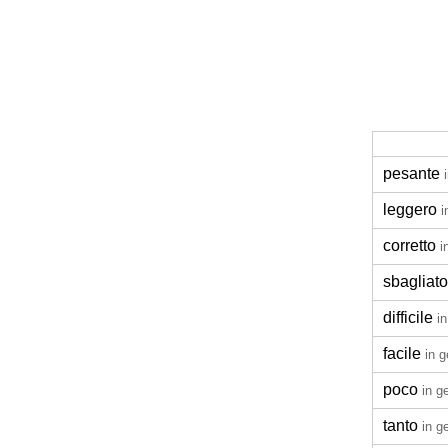
pesante
leggero
i
corretto
i
sbagliato
difficile
i
facile
in 
poco
in g
tanto
in g