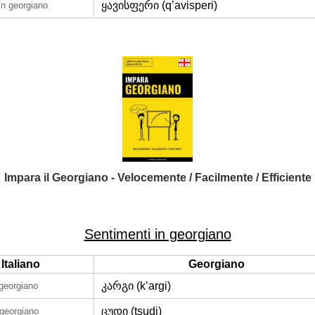
ყავისფერი (q’avisperi)
in georgiano
Impara il Georgiano - Velocemente / Facilmente / Efficiente
Sentimenti in georgiano
Italiano
Georgiano
კარგი (k’argi)
 georgiano
ცუდი (tsudi)
 georgiano