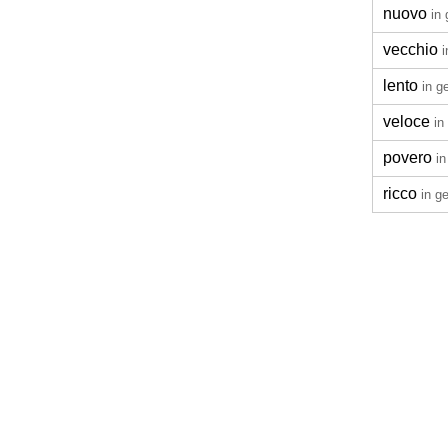
nuovo
in
vecchio
i
lento
in g
veloce
in
povero
in
ricco
in g