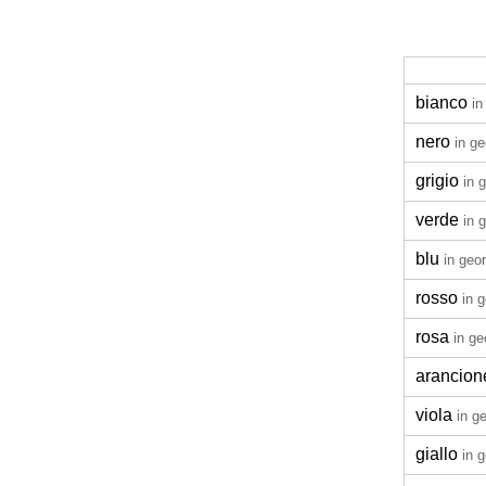
bianco
in
nero
in g
grigio
in 
verde
in 
blu
in geo
rosso
in 
rosa
in ge
arancion
viola
in g
giallo
in 