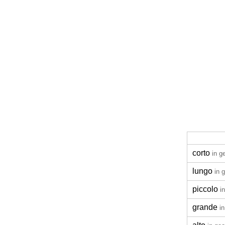
corto
in g
lungo
in 
piccolo
i
grande
i