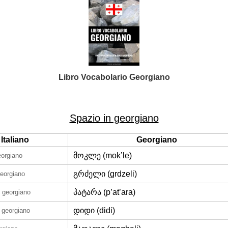
Libro Vocabolario Georgiano
Spazio in georgiano
Italiano
Georgiano
მოკლე (mok’le)
eorgiano
გრძელი (grdzeli)
georgiano
პატარა (p’at’ara)
n georgiano
დიდი (didi)
n georgiano