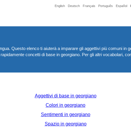
English
Deutsch
Français
Português
Español
lingua. Questo elenco ti aiuterà a imparare gli aggettivi più comuni in
apidamente concetti di base in georgiano. Per gli altri vocabolari, con
Aggettivi di base in georgiano
Colori in georgiano
Sentimenti in georgiano
Spazio in georgiano