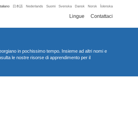
Italiano
日本語
Nederlands
Suomi
Svenska
Dansk
Norsk
Íslenska
Lingue
Contattaci
 georgiano in pochissimo tempo. Insieme ad altri nomi e
sulta le nostre risorse di apprendimento per il