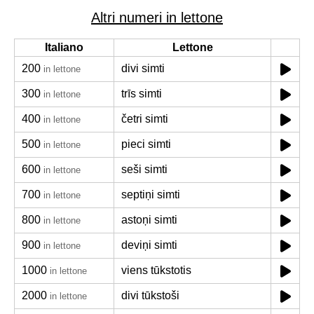
Altri numeri in lettone
Italiano
Lettone
200
divi simti
in lettone
300
trīs simti
in lettone
400
četri simti
in lettone
500
pieci simti
in lettone
600
seši simti
in lettone
700
septiņi simti
in lettone
800
astoņi simti
in lettone
900
deviņi simti
in lettone
1000
viens tūkstotis
in lettone
2000
divi tūkstoši
in lettone