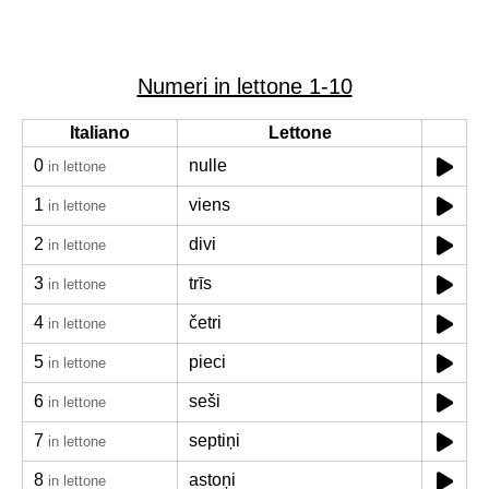
Numeri in lettone 1-10
Italiano
Lettone
0
nulle
in lettone
1
viens
in lettone
2
divi
in lettone
3
trīs
in lettone
4
četri
in lettone
5
pieci
in lettone
6
seši
in lettone
7
septiņi
in lettone
8
astoņi
in lettone