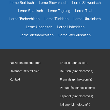
Lerne Serbisch
Lerne Slowakisch
Lerne Slowenisch
Lerne Spanisch
Lerne Tagalog
Lerne Thai
Lerne Tschechisch
Lerne Türkisch
Lerne Ukrainisch
Lerne Ungarisch
Lerne Usbekisch
Lerne Vietnamesisch
Lerne Weißrussisch
Nutzungsbedingungen
English (pinhok.com)
Datenschutzrichtlinien
Deutsch (pinhok.com/de)
Kontakt
Français (pinhok.com/fr)
Português (pinhok.com/pt)
Español (pinhok.com/es)
Italiano (pinhok.com/it)