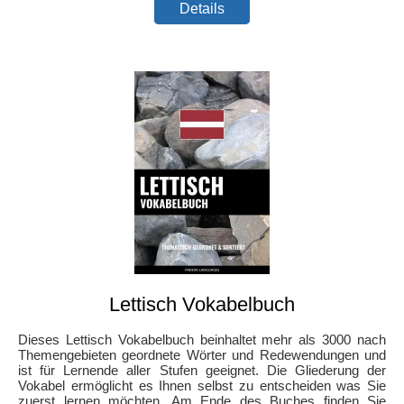
Details
Lettisch Vokabelbuch
Dieses Lettisch Vokabelbuch beinhaltet mehr als 3000 nach
Themengebieten geordnete Wörter und Redewendungen und
ist für Lernende aller Stufen geeignet. Die Gliederung der
Vokabel ermöglicht es Ihnen selbst zu entscheiden was Sie
zuerst lernen möchten. Am Ende des Buches finden Sie