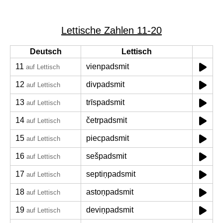
Lettische Zahlen 11-20
Deutsch
Lettisch
11
vienpadsmit
auf Lettisch
12
divpadsmit
auf Lettisch
13
trīspadsmit
auf Lettisch
14
četrpadsmit
auf Lettisch
15
piecpadsmit
auf Lettisch
16
sešpadsmit
auf Lettisch
17
septiņpadsmit
auf Lettisch
18
astoņpadsmit
auf Lettisch
19
deviņpadsmit
auf Lettisch