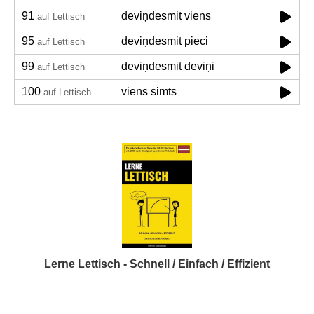
91
deviņdesmit viens
auf Lettisch
95
deviņdesmit pieci
auf Lettisch
99
deviņdesmit deviņi
auf Lettisch
100
viens simts
auf Lettisch
Lerne Lettisch - Schnell / Einfach / Effizient