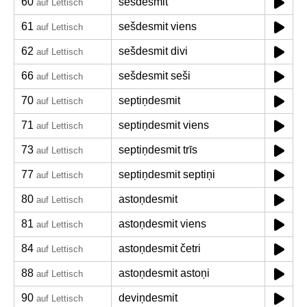
60
sešdesmit
auf Lettisch
61
sešdesmit viens
auf Lettisch
62
sešdesmit divi
auf Lettisch
66
sešdesmit seši
auf Lettisch
70
septiņdesmit
auf Lettisch
71
septiņdesmit viens
auf Lettisch
73
septiņdesmit trīs
auf Lettisch
77
septiņdesmit septiņi
auf Lettisch
80
astoņdesmit
auf Lettisch
81
astoņdesmit viens
auf Lettisch
84
astoņdesmit četri
auf Lettisch
88
astoņdesmit astoņi
auf Lettisch
90
deviņdesmit
auf Lettisch