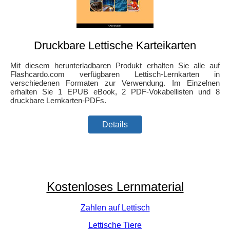
Druckbare Lettische Karteikarten
Mit diesem herunterladbaren Produkt erhalten Sie alle auf
Flashcardo.com verfügbaren Lettisch-Lernkarten in
verschiedenen Formaten zur Verwendung. Im Einzelnen
erhalten Sie 1 EPUB eBook, 2 PDF-Vokabellisten und 8
druckbare Lernkarten-PDFs.
Details
Kostenloses Lernmaterial
Zahlen auf Lettisch
Lettische Tiere