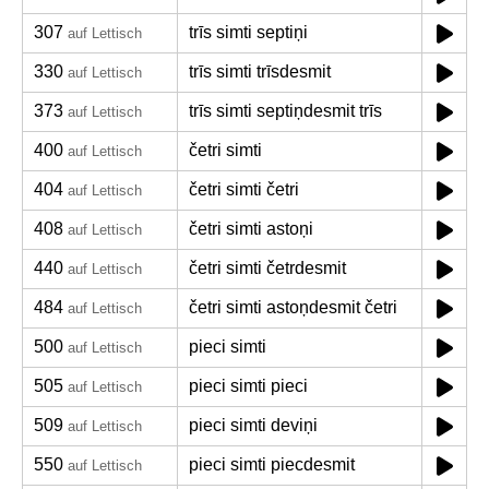
307
trīs simti septiņi
auf Lettisch
330
trīs simti trīsdesmit
auf Lettisch
373
trīs simti septiņdesmit trīs
auf Lettisch
400
četri simti
auf Lettisch
404
četri simti četri
auf Lettisch
408
četri simti astoņi
auf Lettisch
440
četri simti četrdesmit
auf Lettisch
484
četri simti astoņdesmit četri
auf Lettisch
500
pieci simti
auf Lettisch
505
pieci simti pieci
auf Lettisch
509
pieci simti deviņi
auf Lettisch
550
pieci simti piecdesmit
auf Lettisch