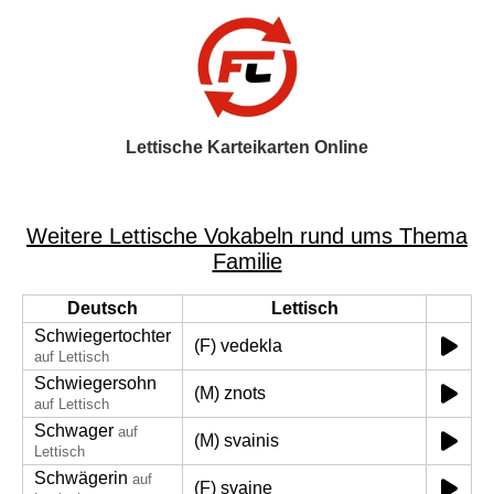
Lettische Karteikarten Online
Weitere Lettische Vokabeln rund ums Thema
Familie
Deutsch
Lettisch
Schwiegertochter
(F) vedekla
auf Lettisch
Schwiegersohn
(M) znots
auf Lettisch
Schwager
auf
(M) svainis
Lettisch
Schwägerin
auf
(F) svaine