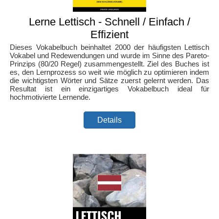
Lerne Lettisch - Schnell / Einfach /
Effizient
Dieses Vokabelbuch beinhaltet 2000 der häufigsten Lettisch
Vokabel und Redewendungen und wurde im Sinne des Pareto-
Prinzips (80/20 Regel) zusammengestellt. Ziel des Buches ist
es, den Lernprozess so weit wie möglich zu optimieren indem
die wichtigsten Wörter und Sätze zuerst gelernt werden. Das
Resultat ist ein einzigartiges Vokabelbuch ideal für
hochmotivierte Lernende.
Details