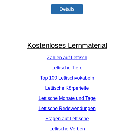
Details
Kostenloses Lernmaterial
Zahlen auf Lettisch
Lettische Tiere
Top 100 Lettischvokabeln
Lettische Körperteile
Lettische Monate und Tage
Lettische Redewendungen
Fragen auf Lettische
Lettische Verben