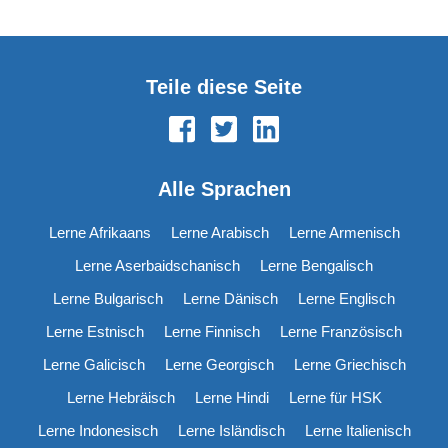
Teile diese Seite
Alle Sprachen
Lerne Afrikaans
Lerne Arabisch
Lerne Armenisch
Lerne Aserbaidschanisch
Lerne Bengalisch
Lerne Bulgarisch
Lerne Dänisch
Lerne Englisch
Lerne Estnisch
Lerne Finnisch
Lerne Französisch
Lerne Galicisch
Lerne Georgisch
Lerne Griechisch
Lerne Hebräisch
Lerne Hindi
Lerne für HSK
Lerne Indonesisch
Lerne Isländisch
Lerne Italienisch