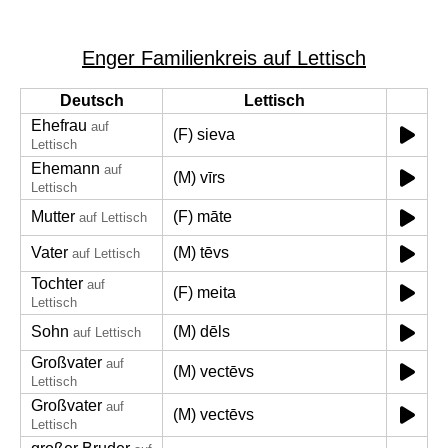
Enger Familienkreis auf Lettisch
Deutsch
Lettisch
Ehefrau
auf
(F) sieva
Lettisch
Ehemann
auf
(M) vīrs
Lettisch
Mutter
(F) māte
auf Lettisch
Vater
(M) tēvs
auf Lettisch
Tochter
auf
(F) meita
Lettisch
Sohn
(M) dēls
auf Lettisch
Großvater
auf
(M) vectēvs
Lettisch
Großvater
auf
(M) vectēvs
Lettisch