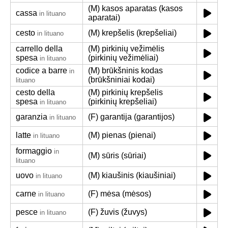
(M) kasos aparatas (kasos
cassa
in lituano
aparatai)
cesto
(M) krepšelis (krepšeliai)
in lituano
carrello della
(M) pirkinių vežimėlis
spesa
(pirkinių vežimėliai)
in lituano
codice a barre
(M) brūkšninis kodas
in
(brūkšniniai kodai)
lituano
cesto della
(M) pirkinių krepšelis
spesa
(pirkinių krepšeliai)
in lituano
garanzia
(F) garantija (garantijos)
in lituano
latte
(M) pienas (pienai)
in lituano
formaggio
in
(M) sūris (sūriai)
lituano
uovo
(M) kiaušinis (kiaušiniai)
in lituano
carne
(F) mėsa (mėsos)
in lituano
pesce
(F) žuvis (žuvys)
in lituano