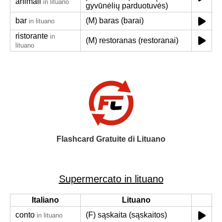
animali
in lituano
gyvūnėlių parduotuvės)
bar
(M) baras (barai)
in lituano
ristorante
in
(M) restoranas (restoranai)
lituano
Flashcard Gratuite di Lituano
Supermercato in lituano
Italiano
Lituano
conto
(F) sąskaita (sąskaitos)
in lituano