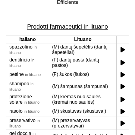
Efficiente
Prodotti farmaceutici in lituano
Italiano
Lituano
spazzolino
(M) dantų šepetėlis (dantų
in
šepetėliai)
lituano
dentifricio
(F) dantų pasta (dantų
in
pastos)
lituano
pettine
(F) šukos (šukos)
in lituano
shampoo
in
(M) šampūnas (šampūnai)
lituano
protezione
(M) kremas nuo saulės
solare
(kremai nuo saulės)
in lituano
rasoio
(M) skustuvas (skustuvai)
in lituano
preservativo
(M) prezervatyvas
in
(prezervatyvai)
lituano
gel doccia
in