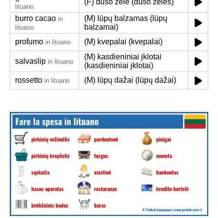
(F) dušo želė (dušo želės)
lituano
burro cacao
(M) lūpų balzamas (lūpų
in
balzamai)
lituano
profumo
(M) kvepalai (kvepalai)
in lituano
(M) kasdieniniai įklotai
salvaslip
in lituano
(kasdieniniai įklotai)
rossetto
(M) lūpų dažai (lūpų dažai)
in lituano