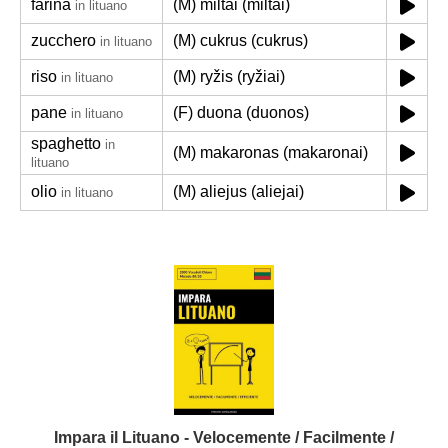
farina
(M) miltai (miltai)
in lituano
zucchero
(M) cukrus (cukrus)
in lituano
riso
(M) ryžis (ryžiai)
in lituano
pane
(F) duona (duonos)
in lituano
spaghetto
in
(M) makaronas (makaronai)
lituano
olio
(M) aliejus (aliejai)
in lituano
Impara il Lituano - Velocemente / Facilmente /