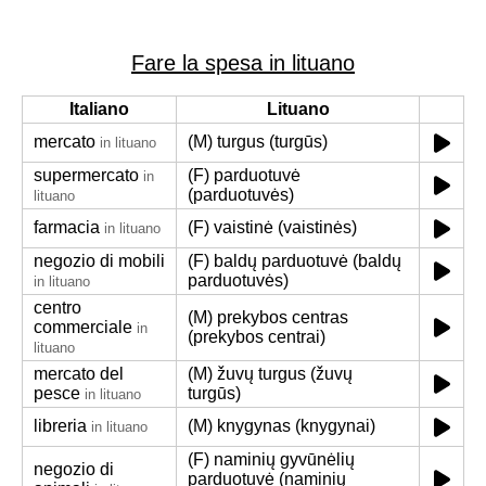
Fare la spesa in lituano
Italiano
Lituano
mercato
(M) turgus (turgūs)
in lituano
supermercato
(F) parduotuvė
in
(parduotuvės)
lituano
farmacia
(F) vaistinė (vaistinės)
in lituano
negozio di mobili
(F) baldų parduotuvė (baldų
parduotuvės)
in lituano
centro
(M) prekybos centras
commerciale
in
(prekybos centrai)
lituano
mercato del
(M) žuvų turgus (žuvų
pesce
turgūs)
in lituano
libreria
(M) knygynas (knygynai)
in lituano
(F) naminių gyvūnėlių
negozio di
parduotuvė (naminių