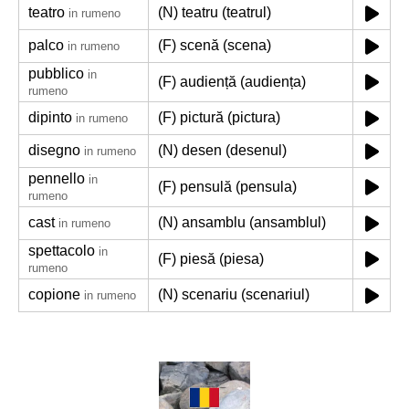
teatro
(N) teatru (teatrul)
in rumeno
palco
(F) scenă (scena)
in rumeno
pubblico
in
(F) audiență (audiența)
rumeno
dipinto
(F) pictură (pictura)
in rumeno
disegno
(N) desen (desenul)
in rumeno
pennello
in
(F) pensulă (pensula)
rumeno
cast
(N) ansamblu (ansamblul)
in rumeno
spettacolo
in
(F) piesă (piesa)
rumeno
copione
(N) scenariu (scenariul)
in rumeno