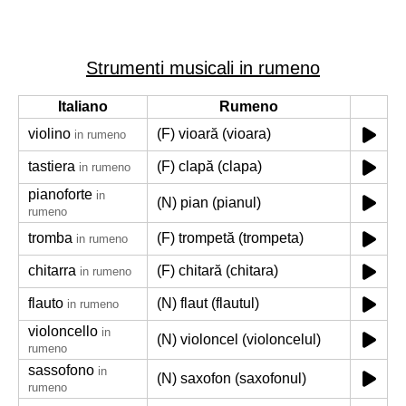
Strumenti musicali in rumeno
Italiano
Rumeno
violino
(F) vioară (vioara)
in rumeno
tastiera
(F) clapă (clapa)
in rumeno
pianoforte
in
(N) pian (pianul)
rumeno
tromba
(F) trompetă (trompeta)
in rumeno
chitarra
(F) chitară (chitara)
in rumeno
flauto
(N) flaut (flautul)
in rumeno
violoncello
in
(N) violoncel (violoncelul)
rumeno
sassofono
in
(N) saxofon (saxofonul)
rumeno