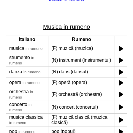
Musica in rumeno
Italiano
Rumeno
musica
(F) muzică (muzica)
in rumeno
strumento
in
(N) instrument (instrumentul)
rumeno
danza
(N) dans (dansul)
in rumeno
opera
(F) operă (opera)
in rumeno
orchestra
in
(F) orchestră (orchestra)
rumeno
concerto
in
(N) concert (concertul)
rumeno
musica classica
(F) muzică clasică (muzica
clasică)
in rumeno
pop
pop (popul)
in rumeno