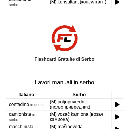
(M) konsultant (консултант)
serbo
Flashcard Gratuite di Serbo
Lavori manuali in serbo
Italiano
Serbo
(M) poljoprivrednik
contadino
in serbo
(пољопривредник)
camionista
(M) vozač kamiona (возач
in
камиона)
serbo
macchinista
(M) mašinovođa
in