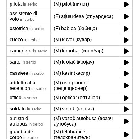
pilota
(M) pilot (пилот)
in serbo
assistente di
(F) stjuardesa (стјуардеса)
volo
in serbo
ostetrica
(F) babica (бабица)
in serbo
cuoco
(M) kuvar (кувар)
in serbo
cameriere
(M) konobar (конобар)
in serbo
sarto
(M) krojač (кројач)
in serbo
cassiere
(M) kasir (касир)
in serbo
addetto alla
(M) recepcioner
reception
(рецепционер)
in serbo
ottico
(M) optičar (оптичар)
in serbo
soldato
(M) vojnik (војник)
in serbo
autista di
(M) vozač autobusa (возач
autobus
аутобуса)
in serbo
guardia del
(M) telohranitelj
corpo
(телохранитељ)
in serbo