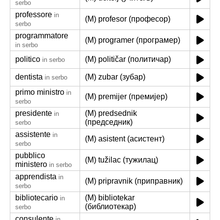
serbo
professore
in
(M) profesor (професор)
serbo
programmatore
(M) programer (програмер)
in serbo
politico
(M) političar (политичар)
in serbo
dentista
(M) zubar (зубар)
in serbo
primo ministro
in
(M) premijer (премијер)
serbo
presidente
(M) predsednik
in
(председник)
serbo
assistente
in
(M) asistent (асистент)
serbo
pubblico
(M) tužilac (тужилац)
ministero
in serbo
apprendista
in
(M) pripravnik (приправник)
serbo
bibliotecario
(M) bibliotekar
in
(библиотекар)
serbo
consulente
in