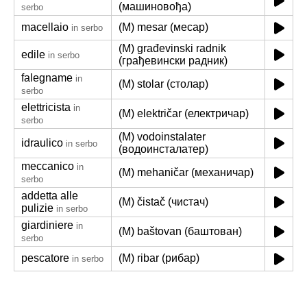
(машиновођа)
serbo
macellaio
(M) mesar (месар)
in serbo
(M) građevinski radnik
edile
in serbo
(грађевински радник)
falegname
in
(M) stolar (столар)
serbo
elettricista
in
(M) električar (електричар)
serbo
(M) vodoinstalater
idraulico
in serbo
(водоинсталатер)
meccanico
in
(M) mehaničar (механичар)
serbo
addetta alle
(M) čistač (чистач)
pulizie
in serbo
giardiniere
in
(M) baštovan (баштован)
serbo
pescatore
(M) ribar (рибар)
in serbo