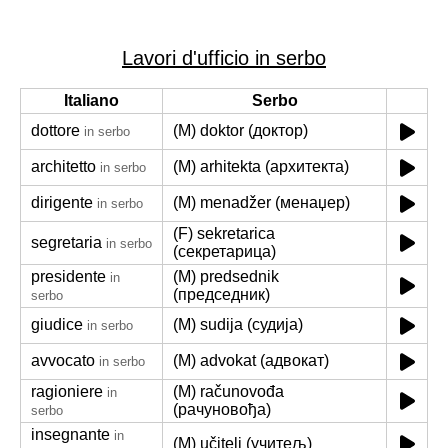
Lavori d'ufficio in serbo
Italiano
Serbo
dottore
(M) doktor (доктор)
in serbo
architetto
(M) arhitekta (архитекта)
in serbo
dirigente
(M) menadžer (менаџер)
in serbo
(F) sekretarica
segretaria
in serbo
(секретарица)
presidente
(M) predsednik
in
(председник)
serbo
giudice
(M) sudija (судија)
in serbo
avvocato
(M) advokat (адвокат)
in serbo
ragioniere
(M) računovođa
in
(рачуновођа)
serbo
insegnante
in
(M) učitelj (учитељ)