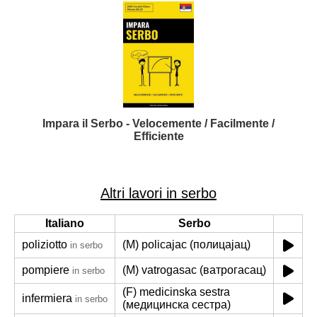
Impara il Serbo - Velocemente / Facilmente /
Efficiente
Altri lavori in serbo
Italiano
Serbo
poliziotto
(M) policajac (полицајац)
in serbo
pompiere
(M) vatrogasac (ватрогасац)
in serbo
(F) medicinska sestra
infermiera
in serbo
(медицинска сестра)