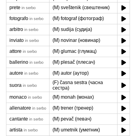
prete
(M) sveštenik (свештеник)
in serbo
fotografo
(M) fotograf (фотограф)
in serbo
arbitro
(M) sudija (судија)
in serbo
inviato
(M) novinar (новинар)
in serbo
attore
(M) glumac (глумац)
in serbo
ballerino
(M) plesač (плесач)
in serbo
autore
(M) autor (аутор)
in serbo
(F) časna sestra (часна
suora
in serbo
сестра)
monaco
(M) monah (монах)
in serbo
allenatore
(M) trener (тренер)
in serbo
cantante
(M) pevač (певач)
in serbo
artista
(M) umetnik (уметник)
in serbo