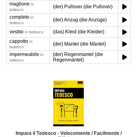
maglione
in
(der) Pullover (die Pullover)
tedesco
completo
in
(der) Anzug (die Anzüge)
tedesco
vestito
(das) Kleid (die Kleider)
in tedesco
cappotto
in
(der) Mantel (die Mäntel)
tedesco
impermeabile
(der) Regenmantel (die
in
Regenmäntel)
tedesco
Impara il Tedesco - Velocemente / Facilmente /