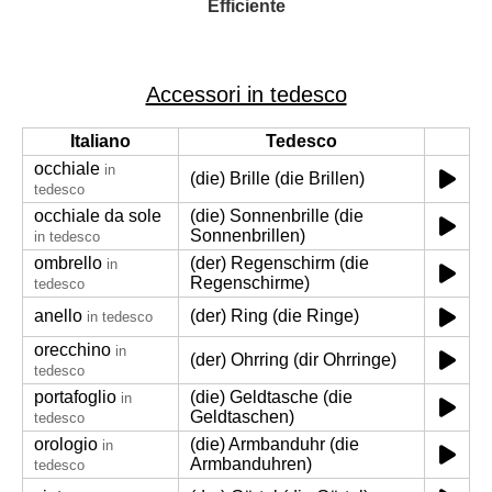
Efficiente
Accessori in tedesco
Italiano
Tedesco
occhiale
in
(die) Brille (die Brillen)
tedesco
occhiale da sole
(die) Sonnenbrille (die
Sonnenbrillen)
in tedesco
ombrello
(der) Regenschirm (die
in
Regenschirme)
tedesco
anello
(der) Ring (die Ringe)
in tedesco
orecchino
in
(der) Ohrring (dir Ohrringe)
tedesco
portafoglio
(die) Geldtasche (die
in
Geldtaschen)
tedesco
orologio
(die) Armbanduhr (die
in
Armbanduhren)
tedesco