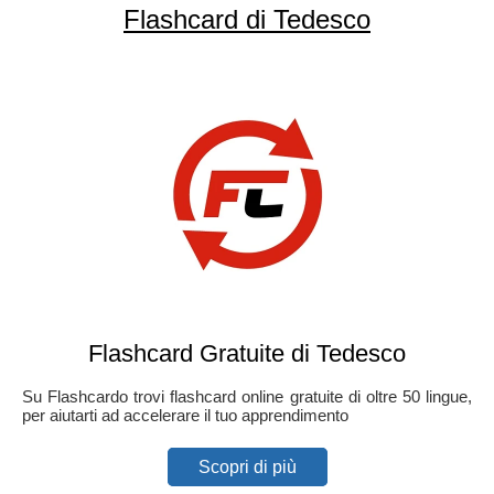
Flashcard di Tedesco
Flashcard Gratuite di Tedesco
Su Flashcardo trovi flashcard online gratuite di oltre 50 lingue,
per aiutarti ad accelerare il tuo apprendimento
Scopri di più