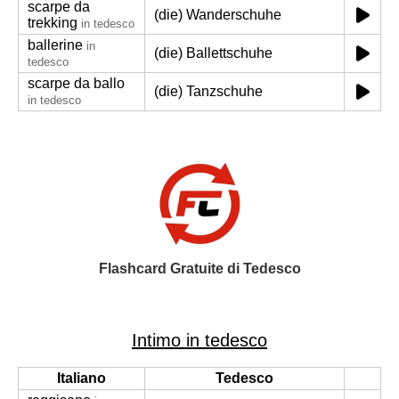
scarpe da
(die) Wanderschuhe
trekking
in tedesco
ballerine
in
(die) Ballettschuhe
tedesco
scarpe da ballo
(die) Tanzschuhe
in tedesco
Flashcard Gratuite di Tedesco
Intimo in tedesco
Italiano
Tedesco