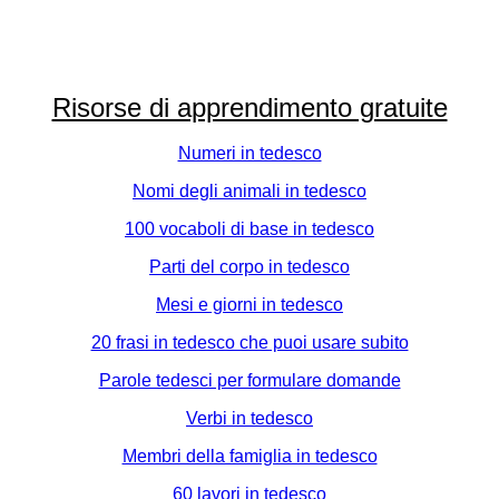
Risorse di apprendimento gratuite
Numeri in tedesco
Nomi degli animali in tedesco
100 vocaboli di base in tedesco
Parti del corpo in tedesco
Mesi e giorni in tedesco
20 frasi in tedesco che puoi usare subito
Parole tedesci per formulare domande
Verbi in tedesco
Membri della famiglia in tedesco
60 lavori in tedesco