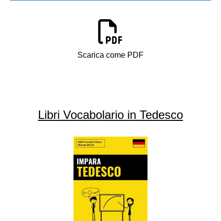
Scarica come PDF
Libri Vocabolario in Tedesco