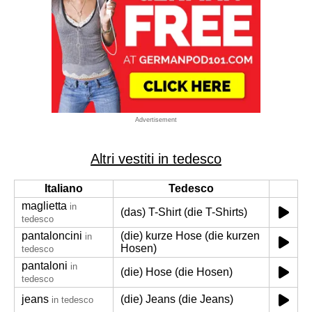
Advertisement
Altri vestiti in tedesco
Italiano
Tedesco
maglietta
in
(das) T-Shirt (die T-Shirts)
tedesco
pantaloncini
(die) kurze Hose (die kurzen
in
Hosen)
tedesco
pantaloni
in
(die) Hose (die Hosen)
tedesco
jeans
(die) Jeans (die Jeans)
in tedesco