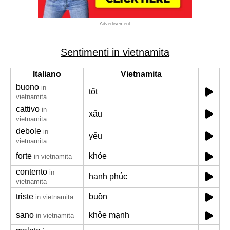
Advertisement
Sentimenti in vietnamita
Italiano
Vietnamita
buono
in
tốt
vietnamita
cattivo
in
xấu
vietnamita
debole
in
yếu
vietnamita
forte
khỏe
in vietnamita
contento
in
hạnh phúc
vietnamita
triste
buồn
in vietnamita
sano
khỏe mạnh
in vietnamita