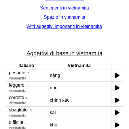
Sentimenti in vietnamita
Spazio in vietnamita
Altri aggettivi importanti in vietnamita
Aggettivi di base in vietnamita
Italiano
Vietnamita
pesante
in
nặng
vietnamita
leggero
in
nhẹ
vietnamita
corretto
in
chính xác
vietnamita
sbagliato
in
sai
vietnamita
difficile
in
khó
vietnamita