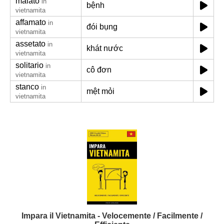
malato
in
bệnh
vietnamita
affamato
in
đói bụng
vietnamita
assetato
in
khát nước
vietnamita
solitario
in
cô đơn
vietnamita
stanco
in
mệt mỏi
vietnamita
Impara il Vietnamita - Velocemente / Facilmente /