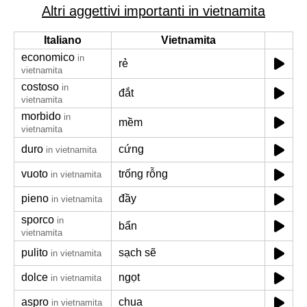
Altri aggettivi importanti in vietnamita
Italiano
Vietnamita
economico
in
rẻ
vietnamita
costoso
in
đắt
vietnamita
morbido
in
mềm
vietnamita
duro
cứng
in vietnamita
vuoto
trống rỗng
in vietnamita
pieno
đầy
in vietnamita
sporco
in
bẩn
vietnamita
pulito
sạch sẽ
in vietnamita
dolce
ngọt
in vietnamita
aspro
chua
in vietnamita