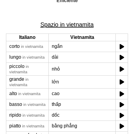
Efficiente
Spazio in vietnamita
Italiano
Vietnamita
corto
ngắn
in vietnamita
lungo
dài
in vietnamita
piccolo
in
nhỏ
vietnamita
grande
in
lớn
vietnamita
alto
cao
in vietnamita
basso
thấp
in vietnamita
ripido
dốc
in vietnamita
piatto
bằng phẳng
in vietnamita