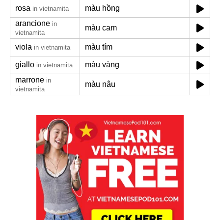
rosa
màu hồng
in vietnamita
arancione
in
màu cam
vietnamita
viola
màu tím
in vietnamita
giallo
màu vàng
in vietnamita
marrone
in
màu nâu
vietnamita