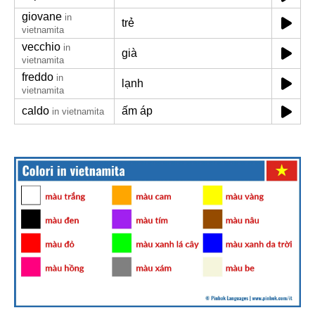
giovane
in
trẻ
vietnamita
vecchio
in
già
vietnamita
freddo
in
lạnh
vietnamita
caldo
ấm áp
in vietnamita