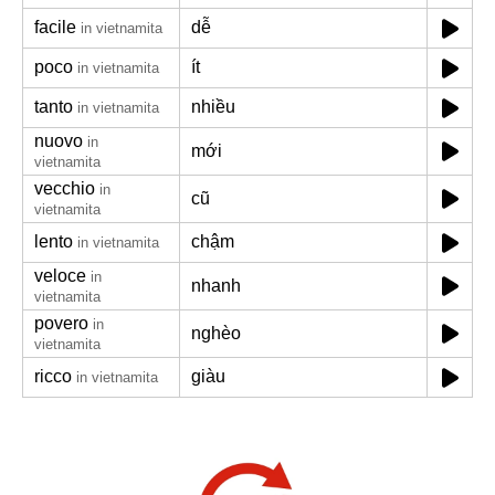
facile
dễ
in vietnamita
poco
ít
in vietnamita
tanto
nhiều
in vietnamita
nuovo
in
mới
vietnamita
vecchio
in
cũ
vietnamita
lento
chậm
in vietnamita
veloce
in
nhanh
vietnamita
povero
in
nghèo
vietnamita
ricco
giàu
in vietnamita