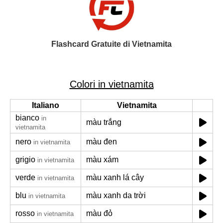
Flashcard Gratuite di Vietnamita
Colori in vietnamita
Italiano
Vietnamita
bianco
in
màu trắng
vietnamita
nero
màu đen
in vietnamita
grigio
màu xám
in vietnamita
verde
màu xanh lá cây
in vietnamita
blu
màu xanh da trời
in vietnamita
rosso
màu đỏ
in vietnamita