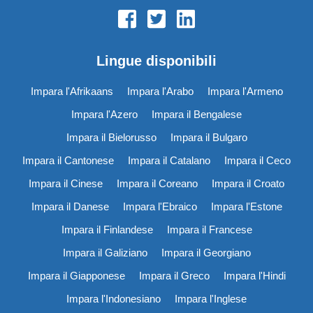
Lingue disponibili
Impara l'Afrikaans
Impara l'Arabo
Impara l'Armeno
Impara l'Azero
Impara il Bengalese
Impara il Bielorusso
Impara il Bulgaro
Impara il Cantonese
Impara il Catalano
Impara il Ceco
Impara il Cinese
Impara il Coreano
Impara il Croato
Impara il Danese
Impara l'Ebraico
Impara l'Estone
Impara il Finlandese
Impara il Francese
Impara il Galiziano
Impara il Georgiano
Impara il Giapponese
Impara il Greco
Impara l'Hindi
Impara l'Indonesiano
Impara l'Inglese