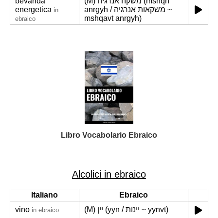
bevanda
(M) משקה אנרגיה (mshqh
energetica
anrgyh / משקאות אנרגיה ~
in
mshqavt anrgyh)
ebraico
Libro Vocabolario Ebraico
Alcolici in ebraico
Italiano
Ebraico
vino
(M) יין (yyn / יינות ~ yynvt)
in ebraico