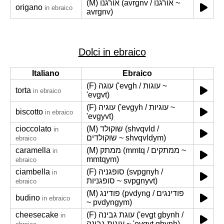
(M) אורגנו (avrgnv / אורגנו ~
origano
in ebraico
avrgnv)
Dolci in ebraico
Italiano
Ebraico
(F) עוגה ('evgh / עוגות ~
torta
in ebraico
'evgvt)
(F) עוגיה ('evgyh / עוגיות ~
biscotto
in ebraico
'evgyvt)
cioccolato
(M) שוקולד (shvqvld /
in
שוקולדים ~ shvqvldym)
ebraico
caramella
(M) ממתק (mmtq / ממתקים ~
in
mmtqym)
ebraico
ciambella
(F) סופגניה (svpgnyh /
in
סופגניות ~ svpgnyvt)
ebraico
(M) פודינג (pvdyng / פודינגים
budino
in ebraico
~ pvdyngym)
cheesecake
(F) עוגת גבינה ('evgt gbynh /
in
עוגות גבינה ~ 'evgvt gbynh)