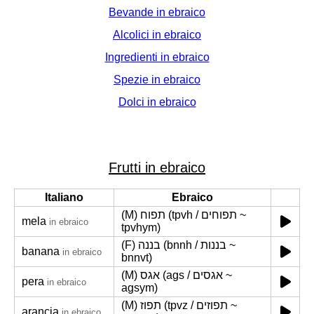
Bevande in ebraico
Alcolici in ebraico
Ingredienti in ebraico
Spezie in ebraico
Dolci in ebraico
Frutti in ebraico
Italiano
Ebraico
(M) תפוח (tpvh / תפוחים ~
mela
in ebraico
tpvhym)
(F) בננה (bnnh / בננות ~
banana
in ebraico
bnnvt)
(M) אגס (ags / אגסים ~
pera
in ebraico
agsym)
(M) תפוז (tpvz / תפוזים ~
arancia
in ebraico