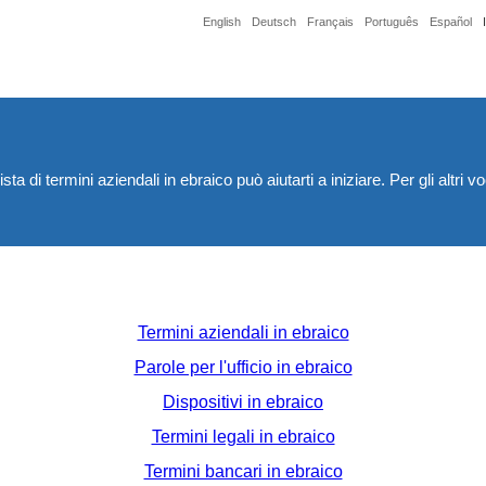
English
Deutsch
Français
Português
Español
ista di termini aziendali in ebraico può aiutarti a iniziare. Per gli altr
Termini aziendali in ebraico
Parole per l'ufficio in ebraico
Dispositivi in ebraico
Termini legali in ebraico
Termini bancari in ebraico