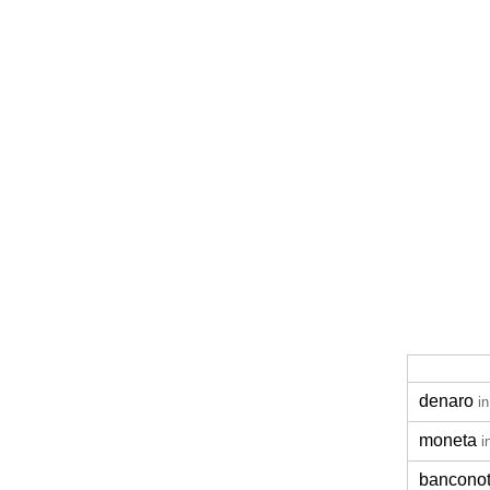
denaro
i
moneta
i
bancono