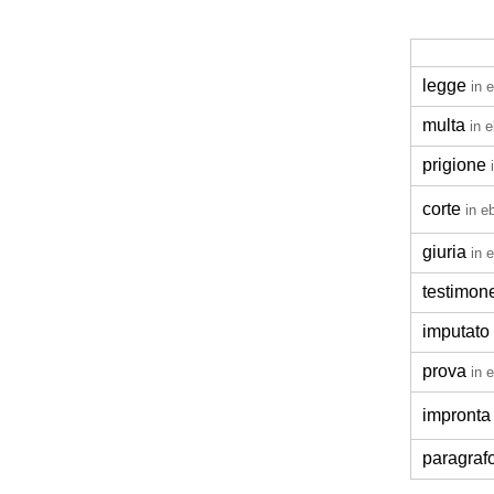
legge
in 
multa
in 
prigione
corte
in e
giuria
in 
testimon
imputato
prova
in 
impronta 
paragraf