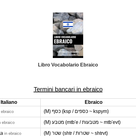
Libro Vocabolario Ebraico
Termini bancari in ebraico
Italiano
Ebraico
(M) כסף (ksp / כספים ~ kspym)
n ebraico
(M) מטבע (mtb'e / מטבעות ~ mtb'evt)
n ebraico
ta
(M) שטר (shtr / שטרות ~ shtrvt)
in ebraico