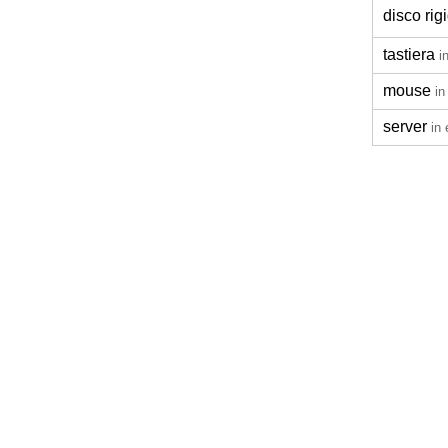
disco rig
tastiera
i
mouse
in
server
in 