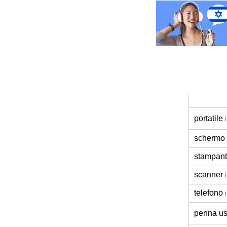
portatile
schermo
stampan
scanner
telefono
penna u