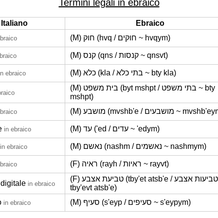
Termini legali in ebraico
Italiano
Ebraico
(M) חוק (hvq / חוקים ~ hvqym)
ebraico
(M) קנס (qns / קנסות ~ qnsvt)
ebraico
(M) כלא (kla / בתי כלא ~ bty kla)
in ebraico
(M) בית משפט (byt mshpt / בתי משפט ~ bty
braico
mshpt)
(M) מושבע (mvshb'e / מושבעים ~ mvshb
ebraico
e
(M) עד ('ed / עדים ~ 'edym)
in ebraico
(M) נאשם (nashm / נאשמים ~ nashmym)
in ebraico
(F) ראיה (rayh / ראיות ~ rayvt)
ebraico
(F) טביעת אצבע (tby'et atsb'e / טביעות אצבע ~
digitale
in ebraico
tby'evt atsb'e)
o
(M) סעיף (s'eyp / סעיפים ~ s'eypym)
in ebraico