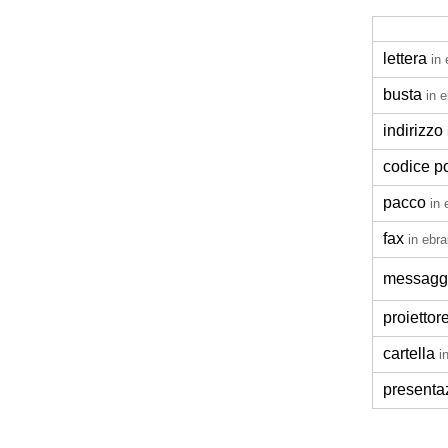
lettera
in 
busta
in 
indirizzo
codice p
pacco
in 
fax
in ebra
messagg
proiettor
cartella
i
presenta