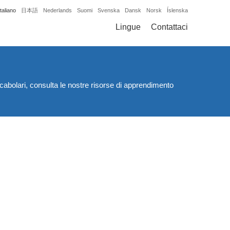
Italiano
日本語
Nederlands
Suomi
Svenska
Dansk
Norsk
Íslenska
Lingue
Contattaci
i vocabolari, consulta le nostre risorse di apprendimento