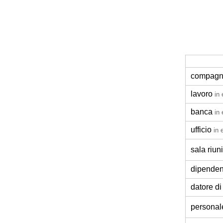
compagn
lavoro
in 
banca
in 
ufficio
in 
sala riun
dipenden
datore di
personal