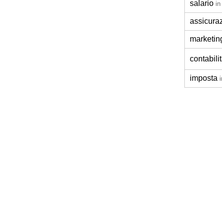
salario
in
assicura
marketin
contabili
imposta