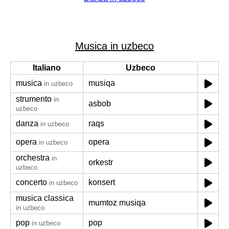
Musica in uzbeco
Italiano
Uzbeco
musica
musiqa
in uzbeco
strumento
in
asbob
uzbeco
danza
raqs
in uzbeco
opera
opera
in uzbeco
orchestra
in
orkestr
uzbeco
concerto
konsert
in uzbeco
musica classica
mumtoz musiqa
in uzbeco
pop
pop
in uzbeco