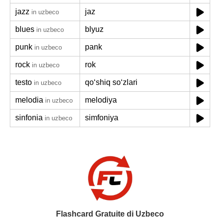
jazz
jaz
in uzbeco
blues
blyuz
in uzbeco
punk
pank
in uzbeco
rock
rok
in uzbeco
testo
qoʻshiq soʻzlari
in uzbeco
melodia
melodiya
in uzbeco
sinfonia
simfoniya
in uzbeco
Flashcard Gratuite di Uzbeco