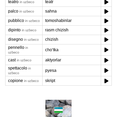
teatro
teatr
in uzbeco
palco
sahna
in uzbeco
pubblico
tomoshabinlar
in uzbeco
dipinto
rasm chizish
in uzbeco
disegno
chizish
in uzbeco
pennello
in
choʻtka
uzbeco
cast
aktyorlar
in uzbeco
spettacolo
in
pyesa
uzbeco
copione
skript
in uzbeco