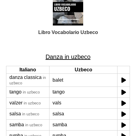
Libro Vocabolario Uzbeco
Danza in uzbeco
Italiano
Uzbeco
danza classica
in
balet
uzbeco
tango
tango
in uzbeco
valzer
vals
in uzbeco
salsa
salsa
in uzbeco
samba
samba
in uzbeco
rumba
rumba
in uzbeco