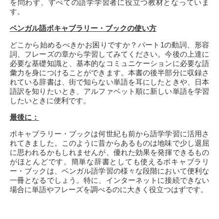
を問わず、すべての語学学習者に役立つ教材となっていま
す。
ベンガル語ボキャブラリー・ブックの使い方
どこから始めるべきかお困りですか？パート1の動詞、形容
詞、フレーズの章から学習してみてください。今後の上達に
必要な基礎知識と、基本的なコミュニケーションに必要な語
彙力を身につけることができます。本書の後半部分に収録さ
れている辞書は、街で知らない単語を耳にしたときや、日本
語訳を知りたいとき、アルファベット順に新しい単語を学習
したいときに便利です。
最後に：
ボキャブラリー・ブックは何世紀も前から語学学習に活用さ
れてきました。このように昔からあるものは地味で少し退屈
に思われるかもしれませんが、優れた効果を発揮できるもの
がほとんどです。簡単な辞書としても使えるボキャブラリ
ー・ブックは、ベンガル語学習の様々な段階において便利な
一冊となるでしょう。特に、インターネットに接続できない
場合に単語やフレーズを調べるのに大きく役立つはずです。