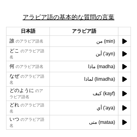
アラビア語の基本的な質問の言葉
日本語
アラビア語
誰
من (min)
のアラビア語名
どこ
のアラビア語
أين ('ayn)
名
何
ماذا (madha)
のアラビア語名
なぜ
のアラビア語
لماذا (limadha)
名
どのように
のア
كيف (kayf)
ラビア語名
どれ
のアラビア語
أي ('aya)
名
いつ
のアラビア語
متى (mataa)
名