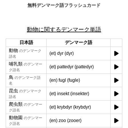
無料デンマーク語フラッシュカード
動物に関するデンマーク単語
日本語
デンマーク語
動物
のデンマーク
(et) dyr (dyr)
語名
哺乳類
のデンマー
(et) pattedyr (pattedyr)
ク語名
鳥
のデンマーク語
(en) fugl (fugle)
名
昆虫
のデンマーク
(et) insekt (insekter)
語名
爬虫類
のデンマー
(et) krybdyr (krybdyr)
ク語名
動物園
のデンマー
(en) zoo (zooer)
ク語名