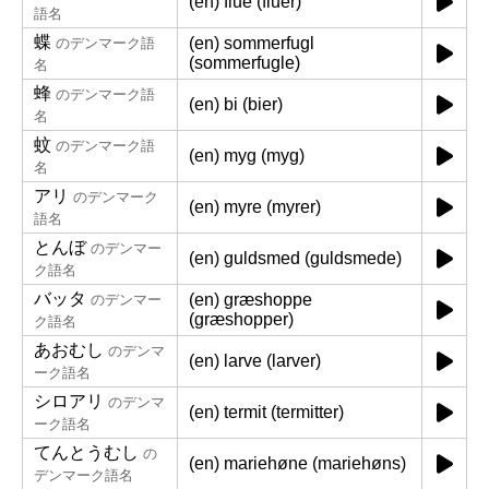
(en) flue (fluer)
語名
蝶
(en) sommerfugl
のデンマーク語
(sommerfugle)
名
蜂
のデンマーク語
(en) bi (bier)
名
蚊
のデンマーク語
(en) myg (myg)
名
アリ
のデンマーク
(en) myre (myrer)
語名
とんぼ
のデンマー
(en) guldsmed (guldsmede)
ク語名
バッタ
(en) græshoppe
のデンマー
(græshopper)
ク語名
あおむし
のデンマ
(en) larve (larver)
ーク語名
シロアリ
のデンマ
(en) termit (termitter)
ーク語名
てんとうむし
の
(en) mariehøne (mariehøns)
デンマーク語名