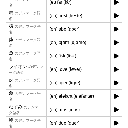
(et) får (får)
名
馬
のデンマーク語
(en) hest (heste)
名
猿
のデンマーク語
(en) abe (aber)
名
熊
のデンマーク語
(en) bjørn (bjørne)
名
魚
のデンマーク語
(en) fisk (fisk)
名
ライオン
のデンマ
(en) løve (løver)
ーク語名
虎
のデンマーク語
(en) tiger (tigre)
名
象
のデンマーク語
(en) elefant (elefanter)
名
ねずみ
のデンマー
(en) mus (mus)
ク語名
鳩
のデンマーク語
(en) due (duer)
名