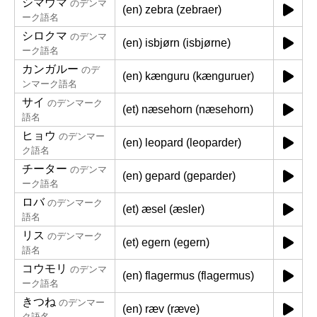
シマウマ
のデンマ
(en) zebra (zebraer)
ーク語名
シロクマ
のデンマ
(en) isbjørn (isbjørne)
ーク語名
カンガルー
のデ
(en) kænguru (kænguruer)
ンマーク語名
サイ
のデンマーク
(et) næsehorn (næsehorn)
語名
ヒョウ
のデンマー
(en) leopard (leoparder)
ク語名
チーター
のデンマ
(en) gepard (geparder)
ーク語名
ロバ
のデンマーク
(et) æsel (æsler)
語名
リス
のデンマーク
(et) egern (egern)
語名
コウモリ
のデンマ
(en) flagermus (flagermus)
ーク語名
きつね
のデンマー
(en) ræv (ræve)
ク語名