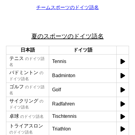
チームスポーツのドイツ語名
夏のスポーツのドイツ語名
日本語
ドイツ語
テニス
のドイツ語
Tennis
名
バドミントン
の
Badminton
ドイツ語名
ゴルフ
のドイツ語
Golf
名
サイクリング
の
Radfahren
ドイツ語名
卓球
Tischtennis
のドイツ語名
トライアスロン
Triathlon
のドイツ語名