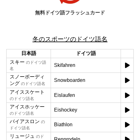
無料ドイツ語フラッシュカード
冬のスポーツのドイツ語名
日本語
ドイツ語
スキー
のドイツ語
Skifahren
名
スノーボーディ
Snowboarden
ング
のドイツ語名
アイススケート
Eislaufen
のドイツ語名
アイスホッケー
Eishockey
のドイツ語名
バイアスロン
の
Biathlon
ドイツ語名
リュージュ
のド
Rennrodeln