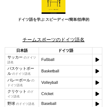
ドイツ語を学ぶ スピーディー/簡単/効率的
チームスポーツのドイツ語名
日本語
ドイツ語
サッカー
のドイツ
Fußball
語名
バスケットボー
Basketball
ル
のドイツ語名
バレーボール
の
Volleyball
ドイツ語名
クリケット
のド
Cricket
イツ語名
野球
Baseball
のドイツ語名