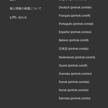
Deutsch (pinhok.com/de)
個人情報の保護について
Français (pinhok.com/fr)
お問い合わせ
Português (pinhok.com/pt)
Español (pinhok.com/es)
Italiano (pinhok.com/it)
日本語 (pinhok.com/ja)
Nederlands (pinhok.com/nl)
Suomi (pinhok.com/fi)
Svenska (pinhok.com/sv)
Dansk (pinhok.com/da)
Norsk (pinhok.com/nb)
Íslenska (pinhok.com/is)