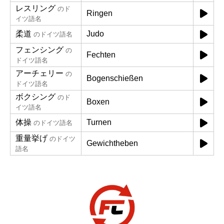
レスリング
のド
Ringen
イツ語名
柔道
Judo
のドイツ語名
フェンシング
の
Fechten
ドイツ語名
アーチェリー
の
Bogenschießen
ドイツ語名
ボクシング
のド
Boxen
イツ語名
体操
Turnen
のドイツ語名
重量挙げ
のドイツ
Gewichtheben
語名