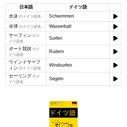
日本語
ドイツ語
水泳
Schwimmen
のドイツ語名
水球
Wasserball
のドイツ語名
サーフィン
のド
Surfen
イツ語名
ボート競技
のド
Rudern
イツ語名
ウインドサーフ
Windsurfen
ィン
のドイツ語名
セーリング
のド
Segeln
イツ語名