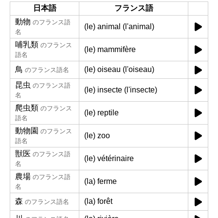
日本語
フランス語
動物
のフランス語
(le) animal (l'animal)
名
哺乳類
のフランス
(le) mammifère
語名
鳥
(le) oiseau (l'oiseau)
のフランス語名
昆虫
のフランス語
(le) insecte (l'insecte)
名
爬虫類
のフランス
(le) reptile
語名
動物園
のフランス
(le) zoo
語名
獣医
のフランス語
(le) vétérinaire
名
農場
のフランス語
(la) ferme
名
森
(la) forêt
のフランス語名