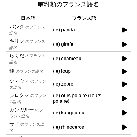
哺乳類のフランス語名
日本語
フランス語
パンダ
のフランス
(le) panda
語名
キリン
のフランス
(la) girafe
語名
らくだ
のフランス
(le) chameau
語名
狼
(le) loup
のフランス語名
シマウマ
のフラン
(le) zèbre
ス語名
シロクマ
(le) ours polaire (l'ours
のフラン
polaire)
ス語名
カンガルー
のフ
(le) kangourou
ランス語名
サイ
のフランス語
(le) rhinocéros
名