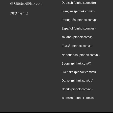
Deutsch (pinhok.com/de)
個人情報の保護について
Français (pinhok.com/fr)
お問い合わせ
Português (pinhok.com/pt)
Español (pinhok.com/es)
Italiano (pinhok.com/it)
日本語 (pinhok.com/ja)
Nederlands (pinhok.com/nl)
Suomi (pinhok.com/fi)
Svenska (pinhok.com/sv)
Dansk (pinhok.com/da)
Norsk (pinhok.com/nb)
Íslenska (pinhok.com/is)