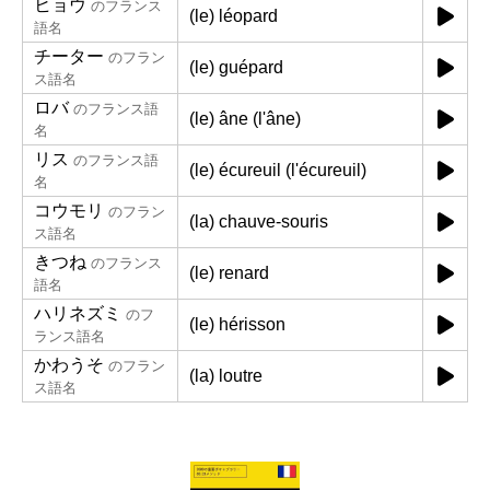
ヒョウ
のフランス
(le) léopard
語名
チーター
のフラン
(le) guépard
ス語名
ロバ
のフランス語
(le) âne (l'âne)
名
リス
のフランス語
(le) écureuil (l'écureuil)
名
コウモリ
のフラン
(la) chauve-souris
ス語名
きつね
のフランス
(le) renard
語名
ハリネズミ
のフ
(le) hérisson
ランス語名
かわうそ
のフラン
(la) loutre
ス語名