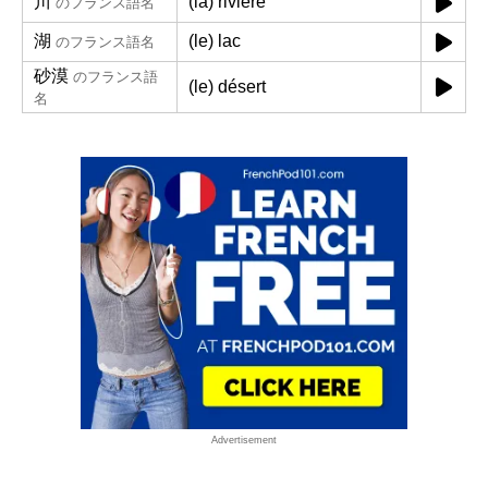
川
(la) rivière
のフランス語名
湖
(le) lac
のフランス語名
砂漠
のフランス語
(le) désert
名
Advertisement