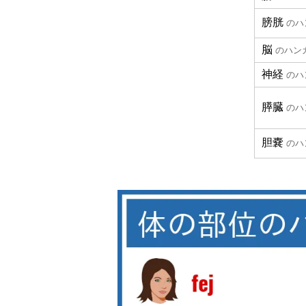
膀胱
のハ
脳
のハン
神経
のハ
膵臓
のハ
胆嚢
のハ