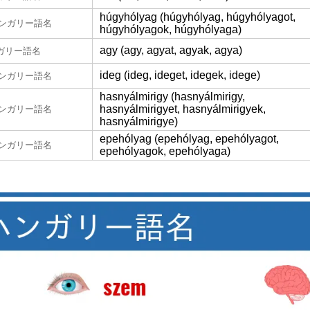
húgyhólyag (húgyhólyag, húgyhólyagot,
ンガリー語名
húgyhólyagok, húgyhólyaga)
agy (agy, agyat, agyak, agya)
ガリー語名
ideg (ideg, ideget, idegek, idege)
ンガリー語名
hasnyálmirigy (hasnyálmirigy,
hasnyálmirigyet, hasnyálmirigyek,
ンガリー語名
hasnyálmirigye)
epehólyag (epehólyag, epehólyagot,
ンガリー語名
epehólyagok, epehólyaga)