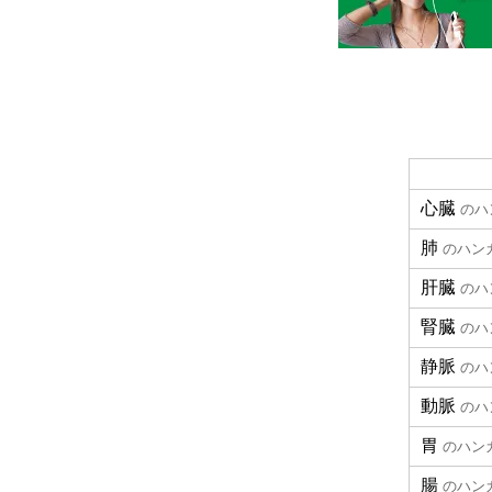
心臓
のハ
肺
のハン
肝臓
のハ
腎臓
のハ
静脈
のハ
動脈
のハ
胃
のハン
腸
のハン