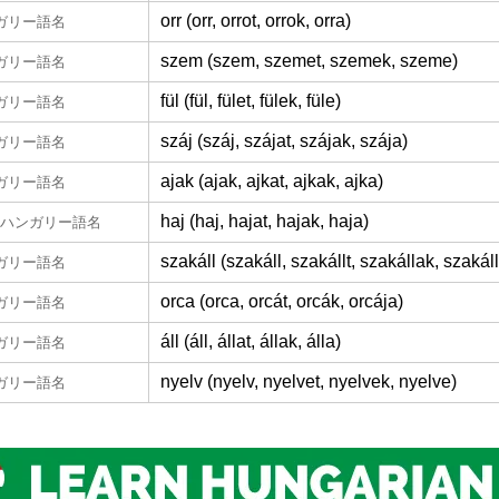
orr (orr, orrot, orrok, orra)
ガリー語名
szem (szem, szemet, szemek, szeme)
ガリー語名
fül (fül, fület, fülek, füle)
ガリー語名
száj (száj, szájat, szájak, szája)
ガリー語名
ajak (ajak, ajkat, ajkak, ajka)
ガリー語名
haj (haj, hajat, hajak, haja)
ハンガリー語名
szakáll (szakáll, szakállt, szakállak, szakál
ガリー語名
orca (orca, orcát, orcák, orcája)
ガリー語名
áll (áll, állat, állak, álla)
ガリー語名
nyelv (nyelv, nyelvet, nyelvek, nyelve)
ガリー語名