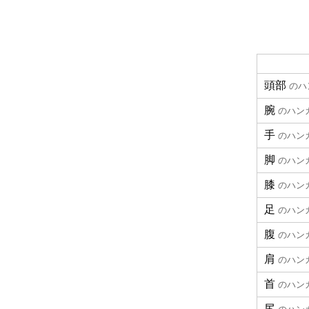
頭部
のハ
腕
のハン
手
のハン
脚
のハン
膝
のハン
足
のハン
腹
のハン
肩
のハン
首
のハン
尻