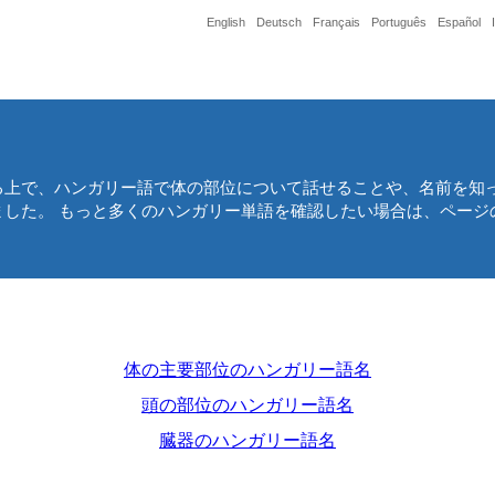
English
Deutsch
Français
Português
Español
る上で、ハンガリー語で体の部位について話せることや、名前を知っ
ました。 もっと多くのハンガリー単語を確認したい場合は、ページ
体の主要部位のハンガリー語名
頭の部位のハンガリー語名
臓器のハンガリー語名