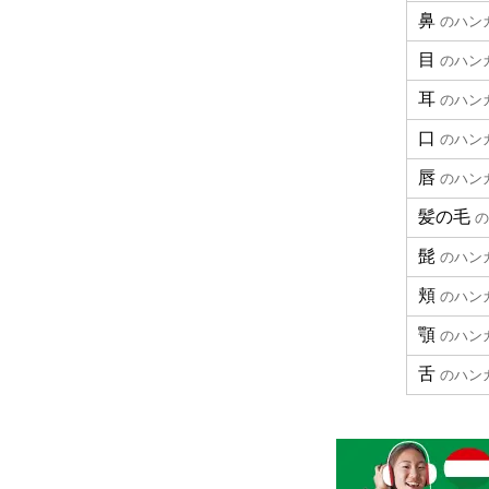
鼻
のハン
目
のハン
耳
のハン
口
のハン
唇
のハン
髪の毛
の
髭
のハン
頬
のハン
顎
のハン
舌
のハン