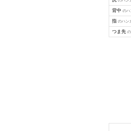
のハン
背中
のハ
指
のハン
つま先
の