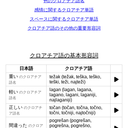
色のクロアチア語名
感情に関するクロアチア単語
スペースに関するクロアチア単語
クロアチア語のその他の重要形容詞
クロアチア語の基本形容詞
日本語
クロアチア語
重い
težak (težak, teška, teško,
のクロアチア
teški, teži, najteži)
語名
lagan (lagan, lagana,
軽い
のクロアチア
lagano, lagani, laganiji,
語名
najlaganiji)
正しい
točan (točan, točna, točno,
のクロアチ
točni, točniji, najtočniji)
ア語名
pogrešan (pogrešan,
間違った
pogrešna, pogrešno,
のクロア