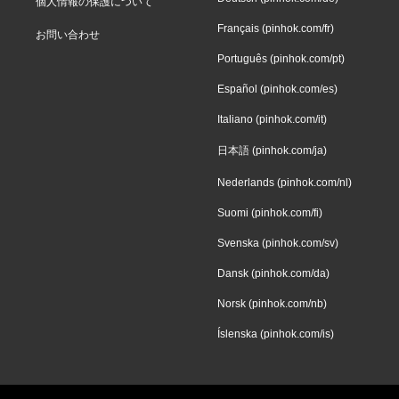
個人情報の保護について
Français (pinhok.com/fr)
お問い合わせ
Português (pinhok.com/pt)
Español (pinhok.com/es)
Italiano (pinhok.com/it)
日本語 (pinhok.com/ja)
Nederlands (pinhok.com/nl)
Suomi (pinhok.com/fi)
Svenska (pinhok.com/sv)
Dansk (pinhok.com/da)
Norsk (pinhok.com/nb)
Íslenska (pinhok.com/is)