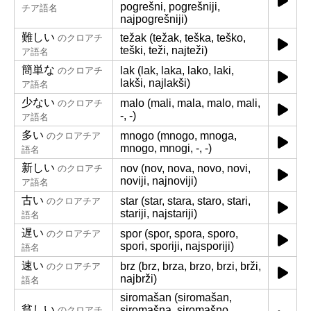
pogrešni, pogrešniji,
チア語名
najpogrešniji)
難しい
težak (težak, teška, teško,
のクロアチ
teški, teži, najteži)
ア語名
簡単な
lak (lak, laka, lako, laki,
のクロアチ
lakši, najlakši)
ア語名
少ない
malo (mali, mala, malo, mali,
のクロアチ
-, -)
ア語名
多い
mnogo (mnogo, mnoga,
のクロアチア
mnogo, mnogi, -, -)
語名
新しい
nov (nov, nova, novo, novi,
のクロアチ
noviji, najnoviji)
ア語名
古い
star (star, stara, staro, stari,
のクロアチア
stariji, najstariji)
語名
遅い
spor (spor, spora, sporo,
のクロアチア
spori, sporiji, najsporiji)
語名
速い
brz (brz, brza, brzo, brzi, brži,
のクロアチア
najbrži)
語名
siromašan (siromašan,
貧しい
siromašna, siromašno,
のクロアチ