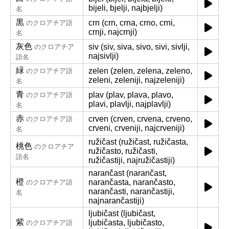
bijeli, bjelji, najbjelji)
名
黒
crn (crn, crna, crno, crni,
のクロアチア語
crnji, najcrnji)
名
灰色
siv (siv, siva, sivo, sivi, sivlji,
のクロアチア
najsivlji)
語名
緑
zelen (zelen, zelena, zeleno,
のクロアチア語
zeleni, zeleniji, najzeleniji)
名
青
plav (plav, plava, plavo,
のクロアチア語
plavi, plavlji, najplavlji)
名
赤
crven (crven, crvena, crveno,
のクロアチア語
crveni, crveniji, najcrveniji)
名
ružičast (ružičast, ružičasta,
桃色
のクロアチア
ružičasto, ružičasti,
語名
ružičastiji, najružičastiji)
narančast (narančast,
橙
narančasta, narančasto,
のクロアチア語
narančasti, narančastiji,
名
najnarančastiji)
ljubičast (ljubičast,
紫
ljubičasta, ljubičasto,
のクロアチア語