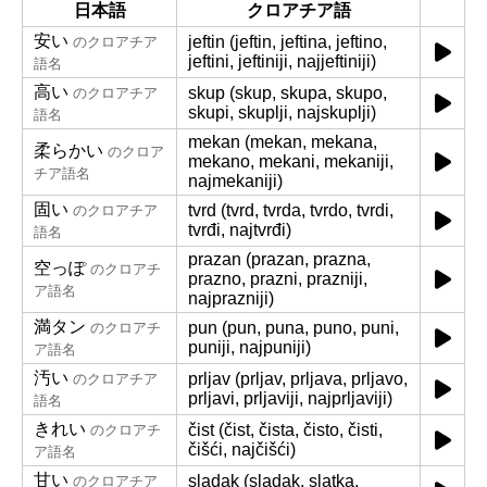
日本語
クロアチア語
安い
jeftin (jeftin, jeftina, jeftino,
のクロアチア
jeftini, jeftiniji, najjeftiniji)
語名
高い
skup (skup, skupa, skupo,
のクロアチア
skupi, skuplji, najskuplji)
語名
mekan (mekan, mekana,
柔らかい
のクロア
mekano, mekani, mekaniji,
チア語名
najmekaniji)
固い
tvrd (tvrd, tvrda, tvrdo, tvrdi,
のクロアチア
tvrđi, najtvrđi)
語名
prazan (prazan, prazna,
空っぽ
のクロアチ
prazno, prazni, prazniji,
ア語名
najprazniji)
満タン
pun (pun, puna, puno, puni,
のクロアチ
puniji, najpuniji)
ア語名
汚い
prljav (prljav, prljava, prljavo,
のクロアチア
prljavi, prljaviji, najprljaviji)
語名
きれい
čist (čist, čista, čisto, čisti,
のクロアチ
čišći, najčišći)
ア語名
甘い
sladak (sladak, slatka,
のクロアチア