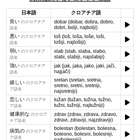
日本語
クロアチア語
良い
dobar (dobar, dobra, dobro,
のクロアチア
dobri, bolji, najbolji)
語名
悪い
loš (loš, loša, loše, loši,
のクロアチア
lošiji, najlošiji)
語名
弱い
slab (slab, slaba, slabo,
のクロアチア
slabi, slabiji, najslabiji)
語名
強い
jak (jak, jaka, jako, jaki, jači,
のクロアチア
najjači)
語名
sretan (sretan, sretna,
嬉しい
のクロアチ
sretno, sretni, sretniji,
ア語名
najsretniji)
悲しい
tužan (tužan, tužna, tužno,
のクロアチ
tužni, tužniji, najtužniji)
ア語名
健康的な
zdrav (zdrav, zdrava, zdravo,
のクロア
zdravi, zdraviji, najzdraviji)
チア語名
bolestan (bolestan, bolesna,
病気の
のクロアチ
bolesno, bolesni, bolesniji,
ア語名
najbolesniji)