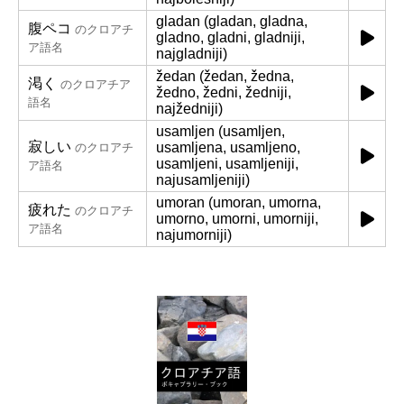
gladan (gladan, gladna,
腹ペコ
のクロアチ
gladno, gladni, gladniji,
ア語名
najgladniji)
žedan (žedan, žedna,
渇く
のクロアチア
žedno, žedni, žedniji,
語名
najžedniji)
usamljen (usamljen,
寂しい
usamljena, usamljeno,
のクロアチ
usamljeni, usamljeniji,
ア語名
najusamljeniji)
umoran (umoran, umorna,
疲れた
のクロアチ
umorno, umorni, umorniji,
ア語名
najumorniji)