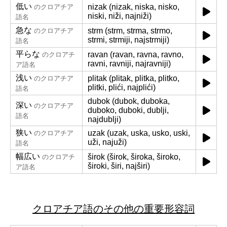
低い
nizak (nizak, niska, nisko,
のクロアチア
niski, niži, najniži)
語名
急な
strm (strm, strma, strmo,
のクロアチア
strmi, strmiji, najstrmiji)
語名
平らな
ravan (ravan, ravna, ravno,
のクロアチ
ravni, ravniji, najravniji)
ア語名
浅い
plitak (plitak, plitka, plitko,
のクロアチア
plitki, plići, najplići)
語名
dubok (dubok, duboka,
深い
のクロアチア
duboko, duboki, dublji,
語名
najdublji)
狭い
uzak (uzak, uska, usko, uski,
のクロアチア
uži, najuži)
語名
幅広い
širok (širok, široka, široko,
のクロアチ
široki, širi, najširi)
ア語名
クロアチア語のその他の重要形容詞