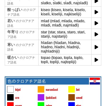
slatko, slatki, slađi, najslađi)
語名
酸っぱい
kiseo (kiseo, kisela, kiselo,
のクロア
kiseli, kiseliji, najkiseliji)
チア語名
若い
mlad (mlad, mlada, mlado,
のクロアチア
mladi, mlađi, najmlađi)
語名
年寄り
star (star, stara, staro, stari,
のクロアチ
stariji, najstariji)
ア語名
hladan (hladan, hladna,
寒い
のクロアチア
hladno, hladni, hladniji,
語名
najhladniji)
暖かい
topao (topao, topla, toplo,
のクロアチ
topli, topliji, najtopliji)
ア語名