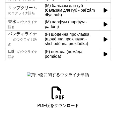
(M) бальзам для губ
リップクリーム
(бальза́м для губ - balʹzám
のウクライナ語名
dlya hub)
香水
(M) парфум (парфу́м -
のウクライナ
parfúm)
語名
パンティライナ
(F) щоденна прокладка
(щоде́нна прокла́дка -
ー
のウクライナ語
shchodénna prokládka)
名
口紅
(F) помада (пома́да -
のウクライナ
pomáda)
語名
PDF版をダウンロード