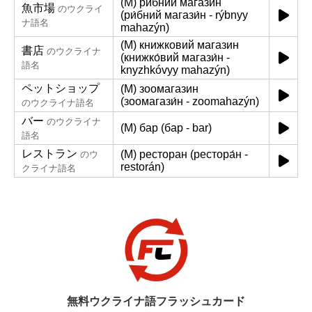
(M) рибний магазин
魚市場
のウクライ
(ри́бний магази́н - rýbnyy
ナ語名
mahazýn)
(M) книжковий магазин
書店
のウクライナ
(книжко́вий магази́н -
語名
knyzhkóvyy mahazýn)
ペットショップ
(M) зоомагазин
(зоомагази́н - zoomahazýn)
のウクライナ語名
バー
のウクライナ
(M) бар (бар - bar)
語名
レストラン
(M) ресторан (рестора́н -
のウ
restorán)
クライナ語名
無料ウクライナ語フラッシュカード