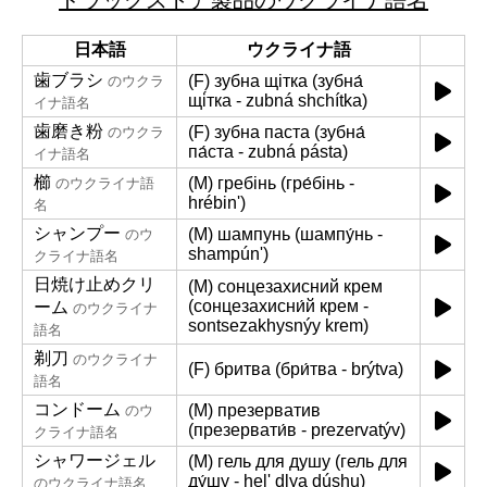
ドラッグストア製品のウクライナ語名
日本語
ウクライナ語
歯ブラシ
(F) зубна щітка (зубна́
のウクラ
щі́тка - zubná shchítka)
イナ語名
歯磨き粉
(F) зубна паста (зубна́
のウクラ
па́ста - zubná pásta)
イナ語名
櫛
(M) гребінь (гре́бінь -
のウクライナ語
hrébinʹ)
名
シャンプー
(M) шампунь (шампу́нь -
のウ
shampúnʹ)
クライナ語名
日焼け止めクリ
(M) сонцезахисний крем
(сонцезахисни́й крем -
ーム
のウクライナ
sontsezakhysnýy krem)
語名
剃刀
のウクライナ
(F) бритва (бри́тва - brýtva)
語名
コンドーム
(M) презерватив
のウ
(презервати́в - prezervatýv)
クライナ語名
シャワージェル
(M) гель для душу (гель для
ду́шу - helʹ dlya dúshu)
のウクライナ語名