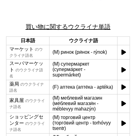
買い物に関するウクライナ単語
日本語
ウクライナ語
マーケット
のウ
(M) ринок (ри́нок - rýnok)
クライナ語名
スーパマーケッ
(M) супермаркет
(суперма́ркет -
ト
のウクライナ語
supermárket)
名
薬局
のウクライナ
(F) аптека (апте́ка - aptéka)
語名
(M) меблевий магазин
家具屋
のウクライ
(ме́блевий магази́н -
ナ語名
méblevyy mahazýn)
ショッピングセ
(M) торговий центр
(торго́вий центр - torhóvyy
ンター
のウクライ
tsentr)
ナ語名