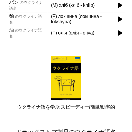
パン
のウクライナ
(M) хліб (хліб - khlib)
語名
麺
(F) локшина (ло́кшина -
のウクライナ語
lókshyna)
名
油
のウクライナ語
(F) олія (олі́я - olíya)
名
ウクライナ語を学ぶ スピーディー/簡単/効率的