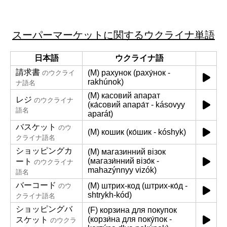
スーパーマーケットに関するウクライナ単語
日本語
ウクライナ語
請求書
(M) рахунок (раху́нок -
のウクライ
rakhúnok)
ナ語名
(M) касовий апарат
レジ
のウクライナ
(ка́совий апара́т - kásovyy
語名
aparát)
バスケット
のウ
(M) кошик (ко́шик - kóshyk)
クライナ語名
ショッピングカ
(M) магазинний візок
(магази́нний візо́к -
ート
のウクライナ
mahazýnnyy vizók)
語名
バーコード
(M) штрих-код (штрих-ко́д -
のウ
shtrykh-kód)
クライナ語名
ショッピングバ
(F) корзина для покупок
(корзи́на для поку́пок -
スケット
のウクラ