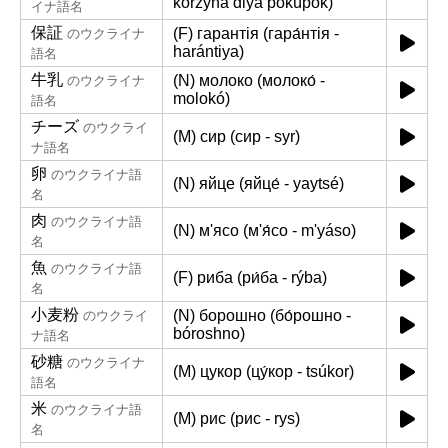
korzýna dlya pokúpok)
イナ語名
保証
(F) гарантія (гара́нтія -
のウクライナ
harántiya)
語名
牛乳
(N) молоко (молоко́ -
のウクライナ
molokó)
語名
チーズ
のウクライ
(M) сир (сир - syr)
ナ語名
卵
のウクライナ語
(N) яйце (яйце́ - yaytsé)
名
肉
のウクライナ語
(N) м'ясо (м'я́со - m'yáso)
名
魚
のウクライナ語
(F) риба (ри́ба - rýba)
名
小麦粉
(N) борошно (бо́рошно -
のウクライ
bóroshno)
ナ語名
砂糖
のウクライナ
(M) цукор (цу́кор - tsúkor)
語名
米
のウクライナ語
(M) рис (рис - rys)
名