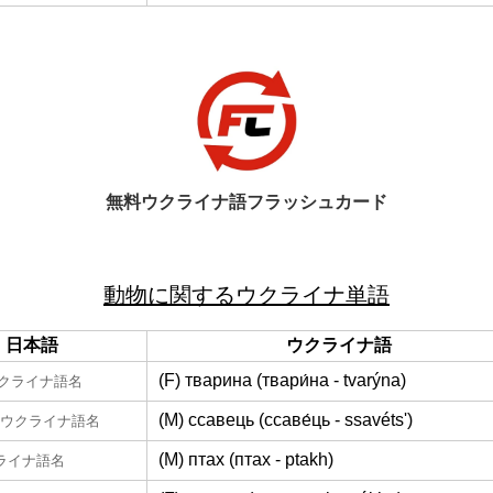
無料ウクライナ語フラッシュカード
動物に関するウクライナ単語
日本語
ウクライナ語
(F) тварина (твари́на - tvarýna)
クライナ語名
(M) ссавець (ссаве́ць - ssavétsʹ)
ウクライナ語名
(M) птах (птах - ptakh)
ライナ語名