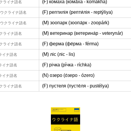
(F) комаха (кома́ха - komákha)
クライナ語名
(F) рептилія (репти́лія - reptýliya)
ウクライナ語名
(M) зоопарк (зоопа́рк - zoopárk)
ウクライナ語名
(M) ветеринар (ветерина́р - veterynár)
クライナ語名
(F) ферма (фе́рма - férma)
クライナ語名
(M) ліс (ліс - lis)
ライナ語名
(F) річка (рі́чка - ríchka)
ライナ語名
(N) озеро (о́зеро - ózero)
ライナ語名
(F) пустеля (пусте́ля - pustélya)
クライナ語名