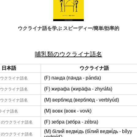
ウクライナ語を学ぶ スピーディー/簡単/効率的
哺乳類のウクライナ語名
日本語
ウクライナ語
(F) панда (па́нда - pánda)
ウクライナ語名
(F) жирафа (жира́фа - zhyráfa)
ウクライナ語名
(M) верблюд (верблю́д - verblyúd)
ウクライナ語名
(M) вовк (вовк - vovk)
ライナ語名
(F) зебра (зе́бра - zébra)
のウクライナ語名
(M) білий ведмідь (бі́лий ведмі́дь - bílyy
のウクライナ語名
vedmídʹ)