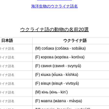
海洋生物のウクライナ語名
ウクライナ語の動物の名前20選
日本語
ウクライナ語
(M) собака (соба́ка - sobáka)
ライナ語名
(F) корова (коро́ва - koróva)
ライナ語名
(F) свиня (свиня́ - svynyá)
ライナ語名
(F) кішка (кі́шка - kíshka)
ライナ語名
(F) вівця (вівця́ - vivtsyá)
ライナ語名
(M) кінь (кінь - kinʹ)
ライナ語名
(F) мавпа (ма́впа - mávpa)
ライナ語名