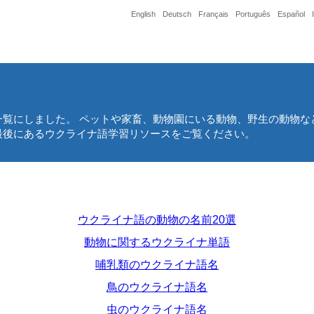
English
Deutsch
Français
Português
Español
覧にしました。 ペットや家畜、動物園にいる動物、野生の動物な
最後にあるウクライナ語学習リソースをご覧ください。
ウクライナ語の動物の名前20選
動物に関するウクライナ単語
哺乳類のウクライナ語名
鳥のウクライナ語名
虫のウクライナ語名