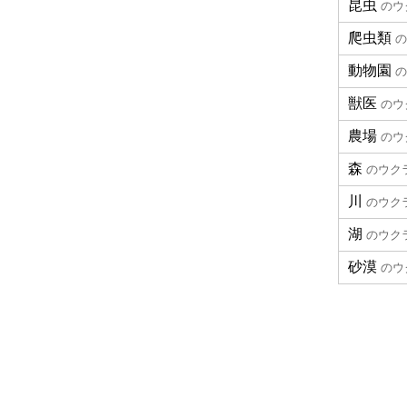
昆虫
のウ
爬虫類
の
動物園
の
獣医
のウ
農場
のウ
森
のウク
川
のウク
湖
のウク
砂漠
のウ