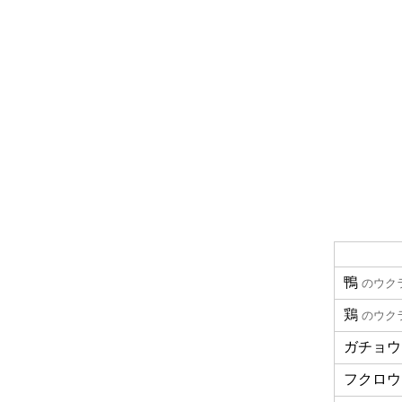
鴨
のウク
鶏
のウク
ガチョウ
フクロウ