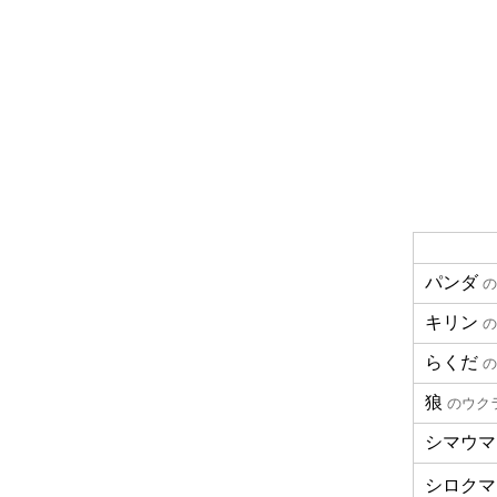
パンダ
の
キリン
の
らくだ
の
狼
のウク
シマウマ
シロクマ