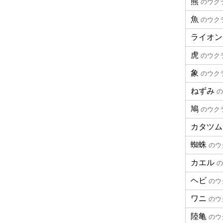
熊
のウク
魚
のウク
ライオン
虎
のウク
象
のウク
ねずみ
の
鳩
のウク
カタツム
蜘蛛
のウ
カエル
の
ヘビ
のウ
ワニ
のウ
陸亀
のウ