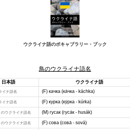
ウクライナ語のボキャブラリー・ブック
鳥のウクライナ語名
日本語
ウクライナ語
(F) качка (ка́чка - káchka)
ライナ語名
(F) курка (ку́рка - kúrka)
ライナ語名
(M) гусак (гуса́к - husák)
のウクライナ語名
(F) сова (сова́ - sová)
のウクライナ語名