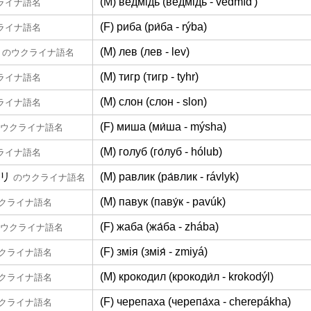
(M) ведмідь (ведмі́дь - vedmídʹ)
ライナ語名
(F) риба (ри́ба - rýba)
ライナ語名
(M) лев (лев - lev)
のウクライナ語名
(M) тигр (тигр - tyhr)
ライナ語名
(M) слон (слон - slon)
ライナ語名
(F) миша (ми́ша - mýsha)
ウクライナ語名
(M) голуб (го́луб - hólub)
ライナ語名
リ
(M) равлик (ра́влик - rávlyk)
のウクライナ語名
(M) павук (паву́к - pavúk)
クライナ語名
(F) жаба (жа́ба - zhába)
ウクライナ語名
(F) змія (змія́ - zmiyá)
クライナ語名
(M) крокодил (крокоди́л - krokodýl)
クライナ語名
(F) черепаха (черепа́ха - cherepákha)
クライナ語名