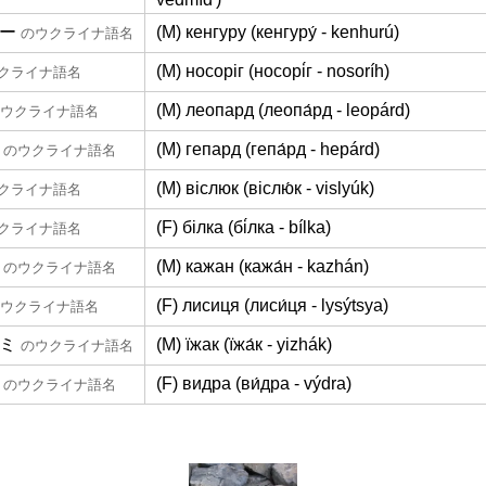
ー
(M) кенгуру (кенгуру́ - kenhurú)
のウクライナ語名
(M) носоріг (носорі́г - nosoríh)
クライナ語名
(M) леопард (леопа́рд - leopárd)
ウクライナ語名
(M) гепард (гепа́рд - hepárd)
のウクライナ語名
(M) віслюк (віслю́к - vislyúk)
クライナ語名
(F) білка (бі́лка - bílka)
クライナ語名
(M) кажан (кажа́н - kazhán)
のウクライナ語名
(F) лисиця (лиси́ця - lysýtsya)
ウクライナ語名
ミ
(M) їжак (їжа́к - yizhák)
のウクライナ語名
(F) видра (ви́дра - výdra)
のウクライナ語名