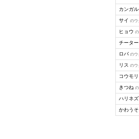
カンガル
サイ
のウ
ヒョウ
の
チーター
ロバ
のウ
リス
のウ
コウモリ
きつね
の
ハリネズ
かわうそ