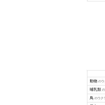
動物
のウ
哺乳類
の
鳥
のウク