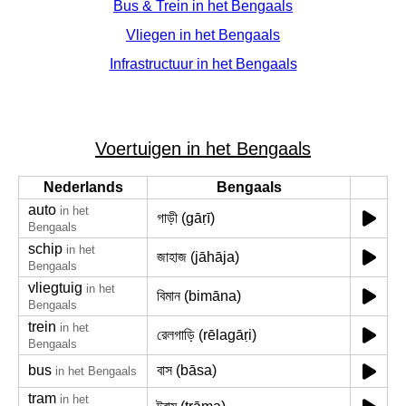
Bus & Trein in het Bengaals
Vliegen in het Bengaals
Infrastructuur in het Bengaals
Voertuigen in het Bengaals
Nederlands
Bengaals
auto
in het
গাড়ী (gāṛī)
Bengaals
schip
in het
জাহাজ (jāhāja)
Bengaals
vliegtuig
in het
বিমান (bimāna)
Bengaals
trein
in het
রেলগাড়ি (rēlagāṛi)
Bengaals
bus
বাস (bāsa)
in het Bengaals
tram
in het