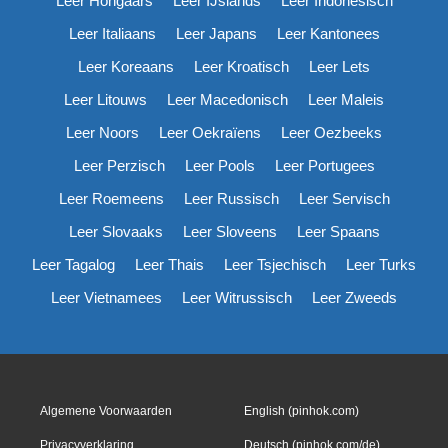
Leer Hongaars
Leer IJslands
Leer Indonesisch
Leer Italiaans
Leer Japans
Leer Kantonees
Leer Koreaans
Leer Kroatisch
Leer Lets
Leer Litouws
Leer Macedonisch
Leer Maleis
Leer Noors
Leer Oekraïens
Leer Oezbeeks
Leer Perzisch
Leer Pools
Leer Portugees
Leer Roemeens
Leer Russisch
Leer Servisch
Leer Slovaaks
Leer Sloveens
Leer Spaans
Leer Tagalog
Leer Thais
Leer Tsjechisch
Leer Turks
Leer Vietnamees
Leer Witrussisch
Leer Zweeds
Algemene Voorwaarden
English (pinhok.com)
Privacyverklaring
Deutsch (pinhok.com/de)