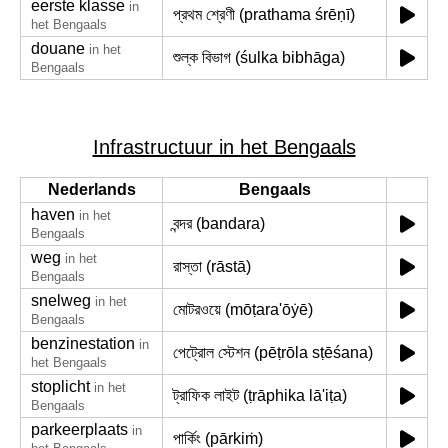
eerste klasse
in
প্রথম শ্রেণী (prathama śrēṇī)
het Bengaals
douane
in het
শুল্ক বিভাগ (śulka bibhāga)
Bengaals
Infrastructuur in het Bengaals
Nederlands
Bengaals
haven
in het
বন্দর (bandara)
Bengaals
weg
in het
রাস্তা (rāstā)
Bengaals
snelweg
in het
মোটরওয়ে (mōṭara'ōẏē)
Bengaals
benzinestation
in
পেট্রোল স্টেশন (pēṭrōla sṭēśana)
het Bengaals
stoplicht
in het
ট্রাফিক লাইট (ṭrāphika lā'iṭa)
Bengaals
parkeerplaats
in
পার্কিং (pārkiṁ)