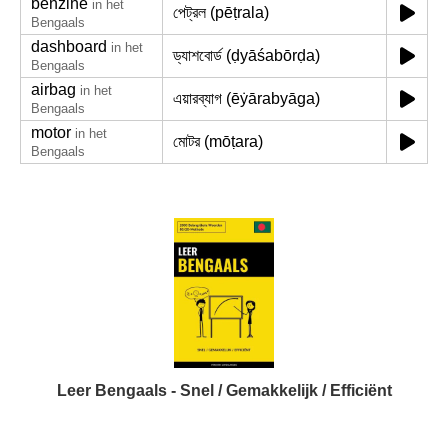
benzine
in het
পেট্রল (pēṭrala)
Bengaals
dashboard
in het
ড্যাশবোর্ড (ḍyāśabōrḍa)
Bengaals
airbag
in het
এয়ারব্যাগ (ēẏārabyāga)
Bengaals
motor
in het
মোটর (mōṭara)
Bengaals
Leer Bengaals - Snel / Gemakkelijk / Efficiënt