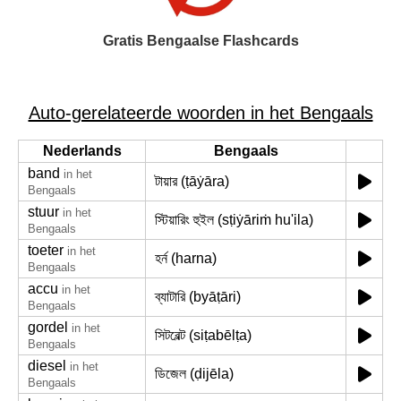
Gratis Bengaalse Flashcards
Auto-gerelateerde woorden in het Bengaals
Nederlands
Bengaals
band
in het
টায়ার (ṭāẏāra)
Bengaals
stuur
in het
স্টিয়ারিং হুইল (sṭiẏāriṁ hu'ila)
Bengaals
toeter
in het
হর্ন (harna)
Bengaals
accu
in het
ব্যাটারি (byāṭāri)
Bengaals
gordel
in het
সিটবেল্ট (siṭabēlṭa)
Bengaals
diesel
in het
ডিজেল (ḍijēla)
Bengaals