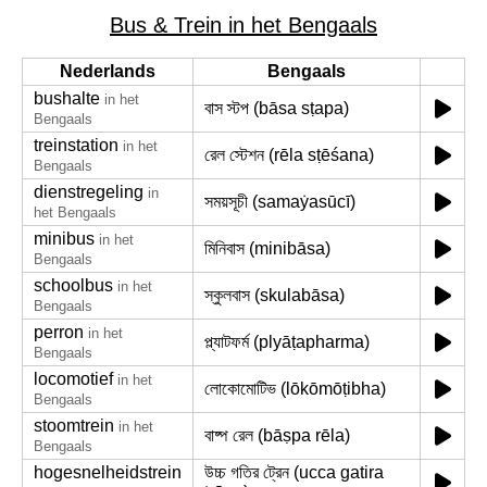
Bus & Trein in het Bengaals
Nederlands
Bengaals
bushalte
in het
বাস স্টপ (bāsa sṭapa)
Bengaals
treinstation
in het
রেল স্টেশন (rēla sṭēśana)
Bengaals
dienstregeling
in
সময়সূচী (samaẏasūcī)
het Bengaals
minibus
in het
মিনিবাস (minibāsa)
Bengaals
schoolbus
in het
স্কুলবাস (skulabāsa)
Bengaals
perron
in het
প্ল্যাটফর্ম (plyāṭapharma)
Bengaals
locomotief
in het
লোকোমোটিভ (lōkōmōṭibha)
Bengaals
stoomtrein
in het
বাষ্প রেল (bāṣpa rēla)
Bengaals
hogesnelheidstrein
উচ্চ গতির ট্রেন (ucca gatira