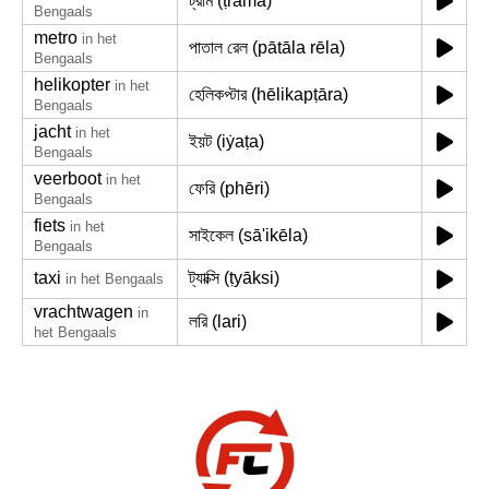
ট্রাম (ṭrāma)
Bengaals
metro
in het
পাতাল রেল (pātāla rēla)
Bengaals
helikopter
in het
হেলিকপ্টার (hēlikapṭāra)
Bengaals
jacht
in het
ইয়ট (iẏaṭa)
Bengaals
veerboot
in het
ফেরি (phēri)
Bengaals
fiets
in het
সাইকেল (sā'ikēla)
Bengaals
taxi
ট্যাক্সি (ṭyāksi)
in het Bengaals
vrachtwagen
in
লরি (lari)
het Bengaals