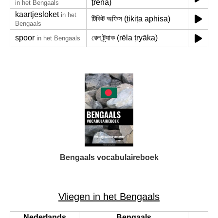
ṭrēna)
in het Bengaals
kaartjesloket
in het
টিকিট অফিস (ṭikiṭa aphisa)
Bengaals
spoor
রেল ট্র্যাক (rēla ṭryāka)
in het Bengaals
Bengaals vocabulaireboek
Vliegen in het Bengaals
Nederlands
Bengaals