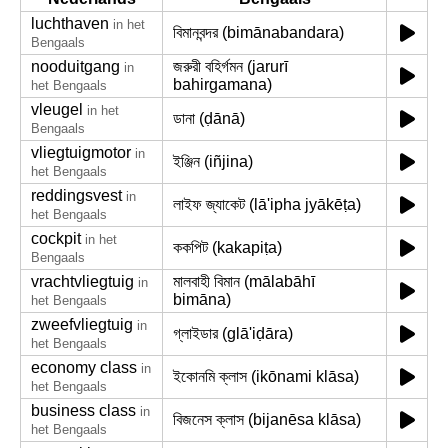
luchthaven
in het
বিমানবন্দর (bimānabandara)
Bengaals
nooduitgang
জরুরী বহির্গমন (jarurī
in
bahirgamana)
het Bengaals
vleugel
in het
ডানা (ḍānā)
Bengaals
vliegtuigmotor
in
ইঞ্জিন (iñjina)
het Bengaals
reddingsvest
in
লাইফ জ্যাকেট (lā'ipha jyākēṭa)
het Bengaals
cockpit
in het
ককপিট (kakapiṭa)
Bengaals
vrachtvliegtuig
মালবাহী বিমান (mālabāhī
in
bimāna)
het Bengaals
zweefvliegtuig
in
গ্লাইডার (glā'iḍāra)
het Bengaals
economy class
in
ইকোনমি ক্লাস (ikōnami klāsa)
het Bengaals
business class
in
বিজনেস ক্লাস (bijanēsa klāsa)
het Bengaals