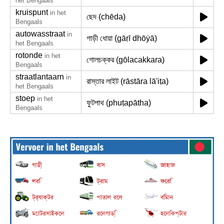
het Bengaals
kruispunt
in het
ছেদ (chēda)
Bengaals
autowasstraat
in
গাড়ী ধোয়া (gāṛī dhōẏā)
het Bengaals
rotonde
in het
গোলচক্কর (gōlacakkara)
Bengaals
straatlantaarn
in
রাস্তার লাইট (rāstāra lā'iṭa)
het Bengaals
stoep
in het
ফুটপাথ (phuṭapātha)
Bengaals