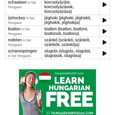
schaatsen
korcsolyázást,
in het
korcsolyázások,
Hongaars
korcsolyázása)
ijshockey
jéghoki (jéghoki, jéghokit,
in het
jéghokik, jéghokija)
Hongaars
biatlon
biatlon (biatlon, biatlont,
in het
biatlonok, biatlona)
Hongaars
rodelen
szánkó (szánkó, szánkót,
in het
szánkók, szánkója)
Hongaars
schansspringen
síugrás (síugrás, síugrást,
síugrások, síugrása)
in het Hongaars