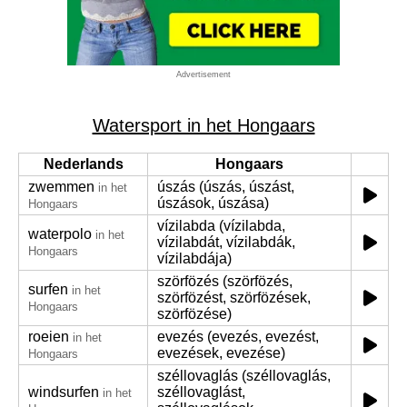
Advertisement
Watersport in het Hongaars
Nederlands
Hongaars
zwemmen
úszás (úszás, úszást,
in het
úszások, úszása)
Hongaars
vízilabda (vízilabda,
waterpolo
in het
vízilabdát, vízilabdák,
Hongaars
vízilabdája)
szörfözés (szörfözés,
surfen
in het
szörfözést, szörfözések,
Hongaars
szörfözése)
roeien
evezés (evezés, evezést,
in het
evezések, evezése)
Hongaars
széllovaglás (széllovaglás,
windsurfen
széllovaglást,
in het