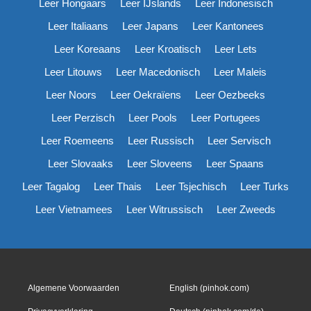
Leer Hongaars
Leer IJslands
Leer Indonesisch
Leer Italiaans
Leer Japans
Leer Kantonees
Leer Koreaans
Leer Kroatisch
Leer Lets
Leer Litouws
Leer Macedonisch
Leer Maleis
Leer Noors
Leer Oekraïens
Leer Oezbeeks
Leer Perzisch
Leer Pools
Leer Portugees
Leer Roemeens
Leer Russisch
Leer Servisch
Leer Slovaaks
Leer Sloveens
Leer Spaans
Leer Tagalog
Leer Thais
Leer Tsjechisch
Leer Turks
Leer Vietnamees
Leer Witrussisch
Leer Zweeds
Algemene Voorwaarden
English (pinhok.com)