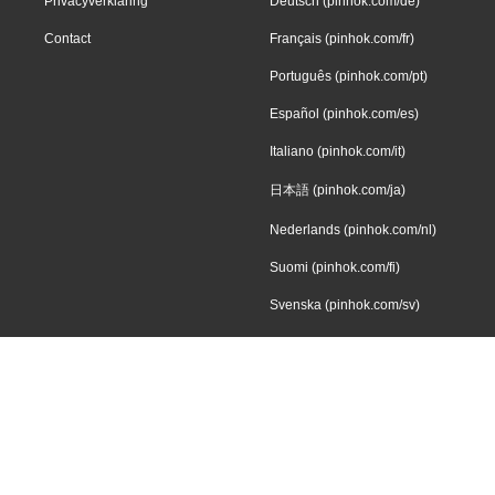
Privacyverklaring
Deutsch (pinhok.com/de)
Contact
Français (pinhok.com/fr)
Português (pinhok.com/pt)
Español (pinhok.com/es)
Italiano (pinhok.com/it)
日本語 (pinhok.com/ja)
Nederlands (pinhok.com/nl)
Suomi (pinhok.com/fi)
Svenska (pinhok.com/sv)
Dansk (pinhok.com/da)
Norsk (pinhok.com/nb)
Íslenska (pinhok.com/is)