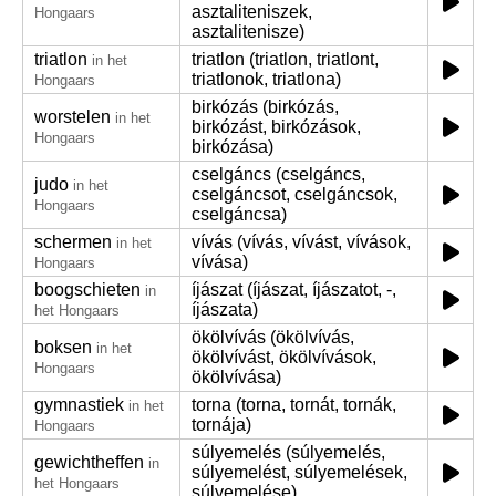
asztaliteniszek,
Hongaars
asztalitenisze)
triatlon
triatlon (triatlon, triatlont,
in het
triatlonok, triatlona)
Hongaars
birkózás (birkózás,
worstelen
in het
birkózást, birkózások,
Hongaars
birkózása)
cselgáncs (cselgáncs,
judo
in het
cselgáncsot, cselgáncsok,
Hongaars
cselgáncsa)
schermen
vívás (vívás, vívást, vívások,
in het
vívása)
Hongaars
boogschieten
íjászat (íjászat, íjászatot, -,
in
íjászata)
het Hongaars
ökölvívás (ökölvívás,
boksen
in het
ökölvívást, ökölvívások,
Hongaars
ökölvívása)
gymnastiek
torna (torna, tornát, tornák,
in het
tornája)
Hongaars
súlyemelés (súlyemelés,
gewichtheffen
in
súlyemelést, súlyemelések,
het Hongaars
súlyemelése)