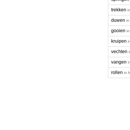
trekken
i
duwen
in
gooien
in
kruipen
i
vechten
vangen
i
rollen
in 