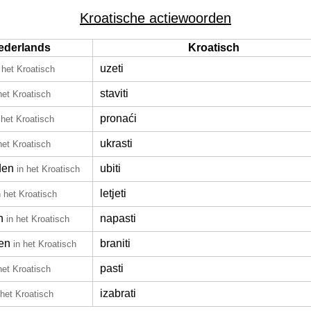
Kroatische actiewoorden
ederlands
Kroatisch
uzeti
 het Kroatisch
staviti
het Kroatisch
pronaći
 het Kroatisch
ukrasti
het Kroatisch
den
ubiti
in het Kroatisch
letjeti
n het Kroatisch
n
napasti
in het Kroatisch
en
braniti
in het Kroatisch
pasti
het Kroatisch
izabrati
 het Kroatisch