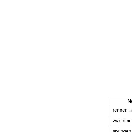
N
rennen
i
zwemme
springen