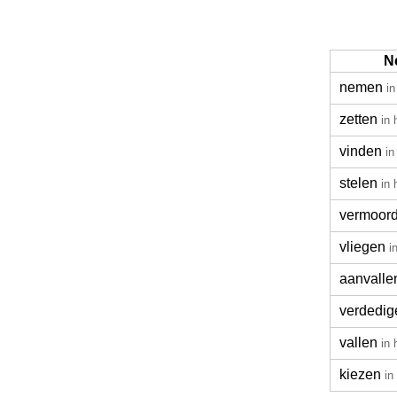
N
nemen
in
zetten
in 
vinden
in
stelen
in 
vermoor
vliegen
i
aanvalle
verdedig
vallen
in 
kiezen
in