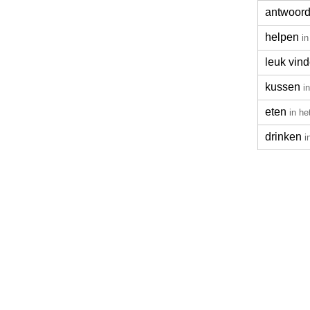
antwoor
helpen
in
leuk vin
kussen
i
eten
in he
drinken
i