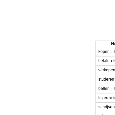
N
kopen
in
betalen
i
verkope
studeren
bellen
in
lezen
in 
schrijven