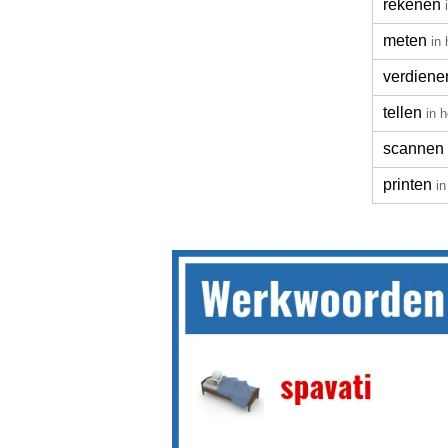
rekenen
meten
in
verdiene
tellen
in 
scannen
printen
in