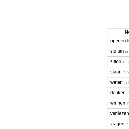
N
openen
i
sluiten
in
zitten
in h
staan
in 
weten
in 
denken
i
winnen
i
verliezen
vragen
in