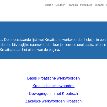
English
Deutsch
Français
Português
Español
al. De onderstaande lijst met Kroatische werkwoorden helpt je in ee
den en bijvoeglijke naamwoorden kun je hiermee snel basiszaken in
roatisch aan het einde van de pagina.
Basis Kroatische werkwoorden
Kroatische actiewoorden
Bewegingen in het Kroatisch
Zakelijke werkwoorden Kroatisch