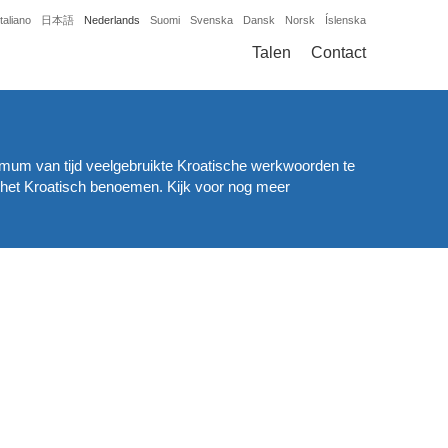
Italiano
日本語
Nederlands
Suomi
Svenska
Dansk
Norsk
Íslenska
Talen
Contact
n mum van tijd veelgebruikte Kroatische werkwoorden te
 het Kroatisch benoemen. Kijk voor nog meer