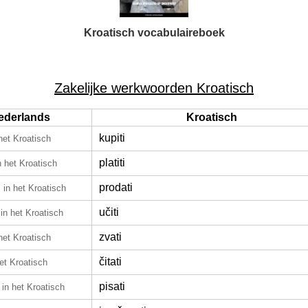
Kroatisch vocabulaireboek
Zakelijke werkwoorden Kroatisch
ederlands
Kroatisch
kupiti
 het Kroatisch
platiti
n het Kroatisch
n
prodati
in het Kroatisch
učiti
in het Kroatisch
zvati
 het Kroatisch
čitati
het Kroatisch
pisati
in het Kroatisch