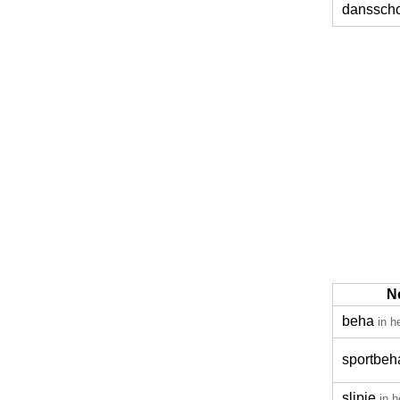
danssch
N
beha
in h
sportbeh
slipje
in h