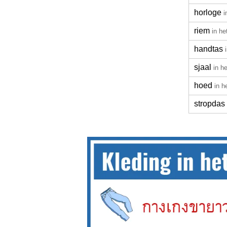
horloge
i
riem
in he
handtas
sjaal
in h
hoed
in h
stropdas