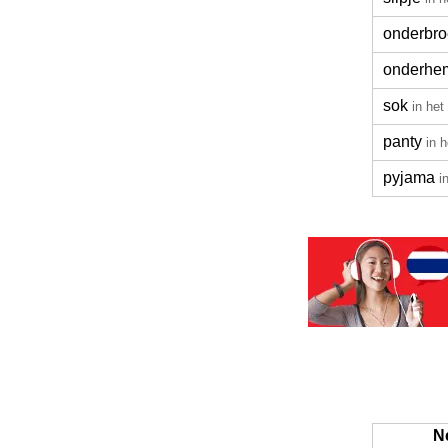
onderbro
onderhe
sok
in het
panty
in 
pyjama
i
N