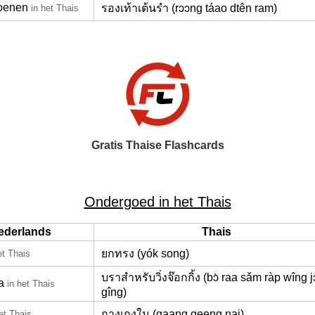
oenen
รองเท้าเต้นรำ (rɔɔng táao dtên ram)
in het Thais
Gratis Thaise Flashcards
Ondergoed in het Thais
ederlands
Thais
ยกทรง (yók song)
et Thais
บราสำหรับวิ่งจ๊อกกิ้ง (bɔ̀ raa sǎm ràp wîng j
a
in het Thais
gîng)
กางเกงใน (gaang geeng nai)
et Thais