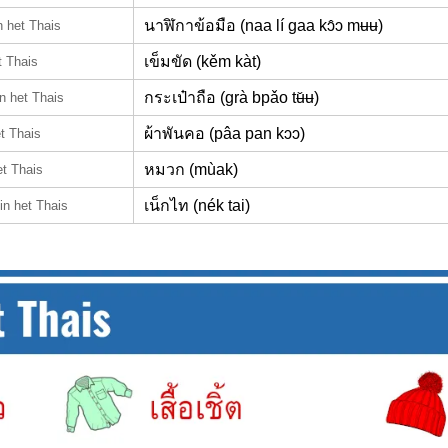
นาฬิกาข้อมือ (naa lí gaa kɔ̂ɔ mʉʉ)
n het Thais
เข็มขัด (kěm kàt)
t Thais
กระเป๋าถือ (grà bpǎo tʉ̌ʉ)
in het Thais
ผ้าพันคอ (pâa pan kɔɔ)
et Thais
หมวก (mùak)
et Thais
เน็กไท (nék tai)
in het Thais