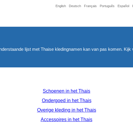
English
Deutsch
Français
Português
Español
onderstaande lijst met Thaise kledingnamen kan van pas komen. Kijk 
Schoenen in het Thais
Ondergoed in het Thais
Overige kleding in het Thais
Accessoires in het Thais