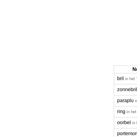
N
bril
in het
zonnebri
paraplu
i
ring
in het
oorbel
in
portemo