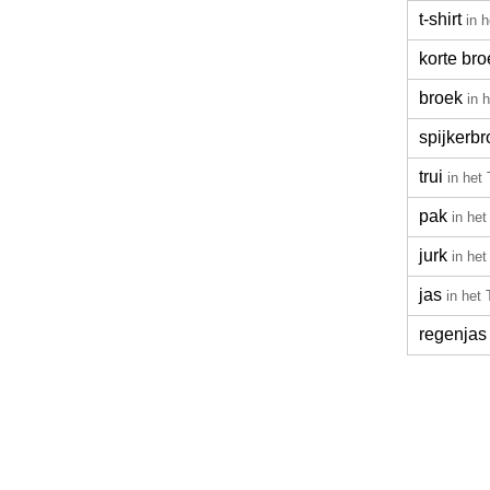
t-shirt
in 
korte bro
broek
in 
spijkerb
trui
in het
pak
in het
jurk
in het
jas
in het 
regenjas