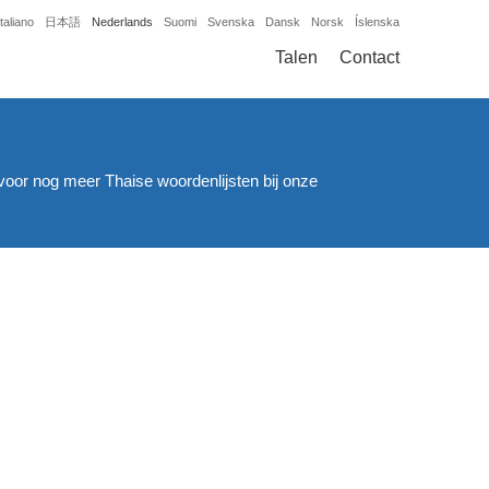
Italiano
日本語
Nederlands
Suomi
Svenska
Dansk
Norsk
Íslenska
Talen
Contact
voor nog meer Thaise woordenlijsten bij onze