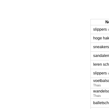
N
slippers
hoge ha
sneakers
sandale
leren sc
slippers
voetbal
Thais
wandels
Thais
balletsc