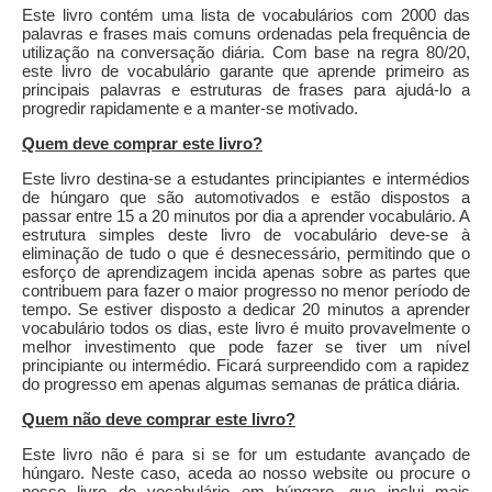
Este livro contém uma lista de vocabulários com 2000 das
palavras e frases mais comuns ordenadas pela frequência de
utilização na conversação diária. Com base na regra 80/20,
este livro de vocabulário garante que aprende primeiro as
principais palavras e estruturas de frases para ajudá-lo a
progredir rapidamente e a manter-se motivado.
Quem deve comprar este livro?
Este livro destina-se a estudantes principiantes e intermédios
de húngaro que são automotivados e estão dispostos a
passar entre 15 a 20 minutos por dia a aprender vocabulário. A
estrutura simples deste livro de vocabulário deve-se à
eliminação de tudo o que é desnecessário, permitindo que o
esforço de aprendizagem incida apenas sobre as partes que
contribuem para fazer o maior progresso no menor período de
tempo. Se estiver disposto a dedicar 20 minutos a aprender
vocabulário todos os dias, este livro é muito provavelmente o
melhor investimento que pode fazer se tiver um nível
principiante ou intermédio. Ficará surpreendido com a rapidez
do progresso em apenas algumas semanas de prática diária.
Quem não deve comprar este livro?
Este livro não é para si se for um estudante avançado de
húngaro. Neste caso, aceda ao nosso website ou procure o
nosso livro de vocabulário em húngaro, que inclui mais