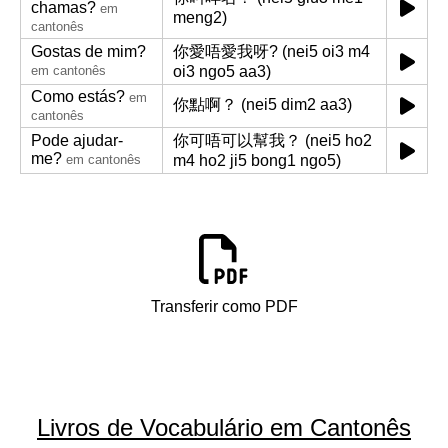
chamas?
em
meng2)
cantonês
Gostas de mim?
你愛唔愛我呀? (nei5 oi3 m4
em cantonês
oi3 ngo5 aa3)
Como estás?
em
你點啊？ (nei5 dim2 aa3)
cantonês
Pode ajudar-
你可唔可以幫我？ (nei5 ho2
me?
em cantonês
m4 ho2 ji5 bong1 ngo5)
Transferir como PDF
Livros de Vocabulário em Cantonês