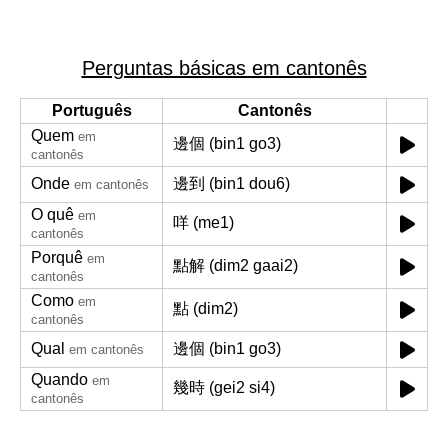
Perguntas básicas em cantonês
Português
Cantonês
Quem
em
邊個 (bin1 go3)
cantonês
Onde
邊到 (bin1 dou6)
em cantonês
O quê
em
咩 (me1)
cantonês
Porquê
em
點解 (dim2 gaai2)
cantonês
Como
em
點 (dim2)
cantonês
Qual
邊個 (bin1 go3)
em cantonês
Quando
em
幾時 (gei2 si4)
cantonês