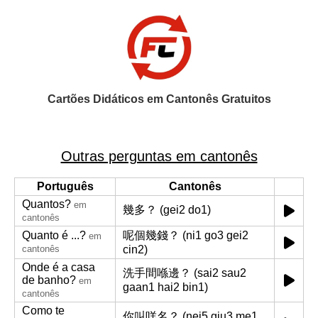
Cartões Didáticos em Cantonês Gratuitos
Outras perguntas em cantonês
Português
Cantonês
Quantos?
em
幾多？ (gei2 do1)
cantonês
Quanto é ...?
呢個幾錢？ (ni1 go3 gei2
em
cantonês
cin2)
Onde é a casa
洗手間喺邊？ (sai2 sau2
de banho?
em
gaan1 hai2 bin1)
cantonês
Como te
你叫咩名？ (nei5 giu3 me1