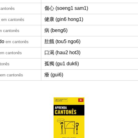
傷心 (soeng1 sam1)
cantonês
健康 (gin6 hong1)
em cantonês
病 (beng6)
m cantonês
do
肚餓 (tou5 ngo6)
em cantonês
口渴 (hau2 hot3)
em cantonês
孤獨 (gu1 duk6)
tonês
癐 (gui6)
em cantonês