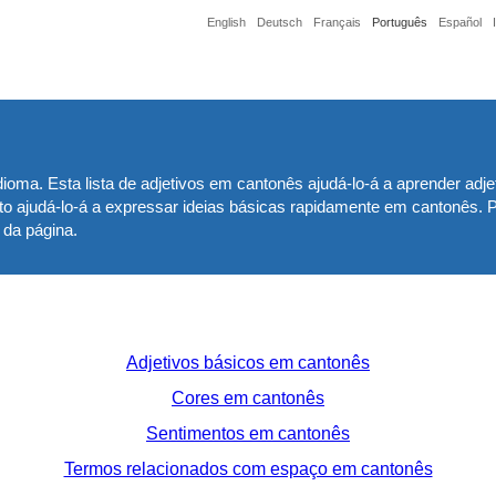
English
Deutsch
Français
Português
Español
idioma. Esta lista de adjetivos em cantonês ajudá-lo-á a aprender 
sto ajudá-lo-á a expressar ideias básicas rapidamente em cantonês. 
 da página.
Adjetivos básicos em cantonês
Cores em cantonês
Sentimentos em cantonês
Termos relacionados com espaço em cantonês