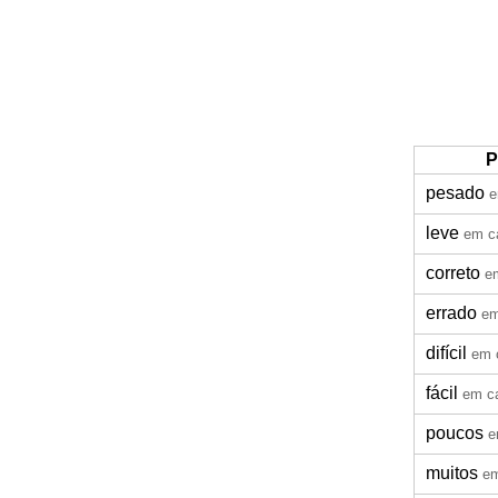
P
pesado
e
leve
em c
correto
e
errado
em
difícil
em 
fácil
em c
poucos
e
muitos
em