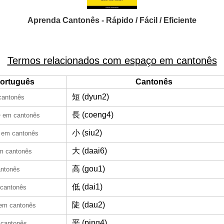
Aprenda Cantonês - Rápido / Fácil / Eficiente
Termos relacionados com espaço em cantonês
ortuguês
Cantonês
短 (dyun2)
cantonês
o
長 (coeng4)
em cantonês
小 (siu2)
em cantonês
大 (daai6)
m cantonês
高 (gou1)
ntonês
低 (dai1)
cantonês
陡 (dau2)
em cantonês
平 (ping4)
cantonês