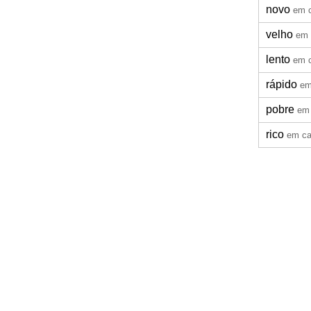
novo
em 
velho
em 
lento
em 
rápido
em
pobre
em
rico
em ca