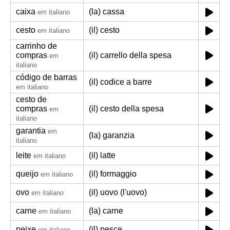
caixa
(la) cassa
em italiano
cesto
(il) cesto
em italiano
carrinho de
compras
(il) carrello della spesa
em
italiano
código de barras
(il) codice a barre
em italiano
cesto de
compras
(il) cesto della spesa
em
italiano
garantia
em
(la) garanzia
italiano
leite
(il) latte
em italiano
queijo
(il) formaggio
em italiano
ovo
(il) uovo (l'uovo)
em italiano
carne
(la) carne
em italiano
peixe
(il) pesce
em italiano