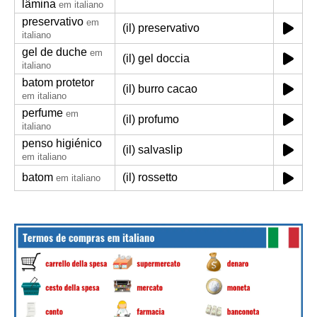
lâmina
em italiano
preservativo
em
(il) preservativo
italiano
gel de duche
em
(il) gel doccia
italiano
batom protetor
(il) burro cacao
em italiano
perfume
em
(il) profumo
italiano
penso higiénico
(il) salvaslip
em italiano
batom
(il) rossetto
em italiano