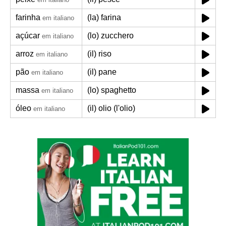
farinha
(la) farina
em italiano
açúcar
(lo) zucchero
em italiano
arroz
(il) riso
em italiano
pão
(il) pane
em italiano
massa
(lo) spaghetto
em italiano
óleo
(il) olio (l'olio)
em italiano