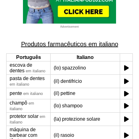
Advertisement
Produtos farmacêuticos em italiano
Português
Italiano
escova de
(lo) spazzolino
dentes
em italiano
pasta de dentes
(il) dentifricio
em italiano
pente
(il) pettine
em italiano
champô
em
(lo) shampoo
italiano
protetor solar
em
(la) protezione solare
italiano
máquina de
barbear com
(il) rasoio