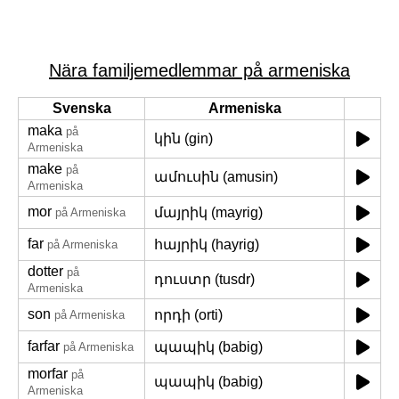
Nära familjemedlemmar på armeniska
Svenska
Armeniska
maka
på
կին (gin)
Armeniska
make
på
ամուսին (amusin)
Armeniska
mor
մայրիկ (mayrig)
på Armeniska
far
հայրիկ (hayrig)
på Armeniska
dotter
på
դուստր (tusdr)
Armeniska
son
որդի (orti)
på Armeniska
farfar
պապիկ (babig)
på Armeniska
morfar
på
պապիկ (babig)
Armeniska