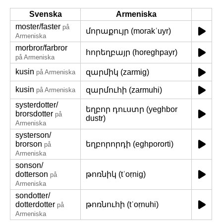
Svenska
Armeniska
moster/
faster
på
մորաքույր (morakʿuyr)
Armeniska
morbror/
farbror
հորեղբայր (horeghpayr)
på Armeniska
kusin
զարմիկ (zarmig)
på Armeniska
kusin
զարմուհի (zarmuhi)
på Armeniska
systerdotter/
եղբոր դուստր (yeghbor
brorsdotter
på
dustr)
Armeniska
systerson/
brorson
եղբորորդի (eghpororti)
på
Armeniska
sonson/
dotterson
թոռնիկ (tʿoṛnig)
på
Armeniska
sondotter/
dotterdotter
թոռնուհի (tʿoṛnuhi)
på
Armeniska