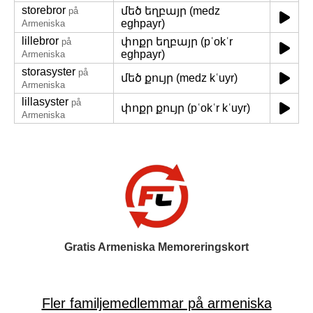
storebror
մեծ եղբայր (medz
på
eghpayr)
Armeniska
lillebror
փոքր եղբայր (pʿokʿr
på
eghpayr)
Armeniska
storasyster
på
մեծ քույր (medz kʿuyr)
Armeniska
lillasyster
på
փոքր քույր (pʿokʿr kʿuyr)
Armeniska
Gratis Armeniska Memoreringskort
Fler familjemedlemmar på armeniska