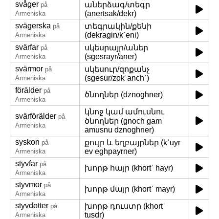
svåger
աներձագ/տեգր
på
(anertsak/dekr)
Armeniska
svägerska
տեգրակին/քենի
på
(dekragin/kʿeni)
Armeniska
svärfar
սկեսրայր/աներ
på
(sgesrayr/aner)
Armeniska
svärmor
սկեսուր/զոքանչ
på
(sgesur/zokʿanchʿ)
Armeniska
förälder
på
ծնողներ (dznoghner)
Armeniska
կնոջ կամ ամուսնու
svärförälder
på
ծնողներ (gnoch gam
Armeniska
amusnu dznoghner)
syskon
քույր և եղբայրներ (kʿuyr
på
ev eghpayrner)
Armeniska
styvfar
på
խորթ հայր (khortʿ hayr)
Armeniska
styvmor
på
խորթ մայր (khortʿ mayr)
Armeniska
styvdotter
խորթ դուստր (khortʿ
på
tusdr)
Armeniska