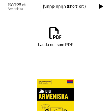
styvson
på
խորթ որդի (khortʿ orti)
Armeniska
Ladda ner som PDF