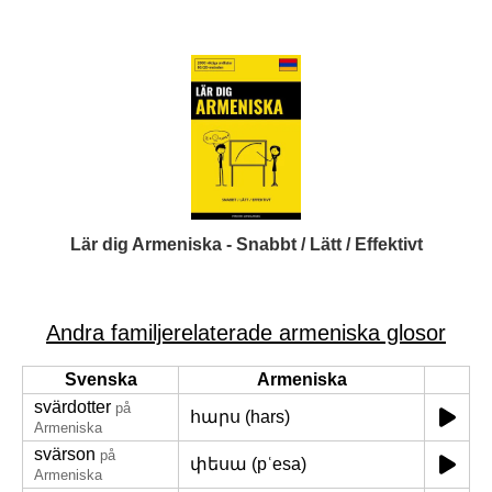
Lär dig Armeniska - Snabbt / Lätt / Effektivt
Andra familjerelaterade armeniska glosor
Svenska
Armeniska
svärdotter
på
հարս (hars)
Armeniska
svärson
på
փեսա (pʿesa)
Armeniska