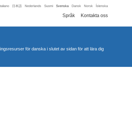
Italiano
日本語
Nederlands
Suomi
Svenska
Dansk
Norsk
Íslenska
Språk
Kontakta oss
ngsresurser för danska i slutet av sidan för att lära dig