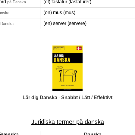
ord
(et) tastatur (tastaturer)
på Danska
(en) mus (mus)
anska
(en) server (servere)
 Danska
Lär dig Danska - Snabbt / Lätt / Effektivt
Juridiska termer på danska
Svenska
Danska