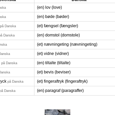
(en) lov (love)
nska
(en) bøde (bøder)
nska
(et) fængsel (fængsler)
på Danska
(en) domstol (domstole)
på Danska
(et) nævningeting (nævningeting)
nska
(et) vidne (vidner)
Danska
e
(en) tiltalte (tiltalte)
på Danska
(et) bevis (beviser)
Danska
ryck
(et) fingeraftryk (fingeraftryk)
på Danska
(en) paragraf (paragraffer)
på Danska