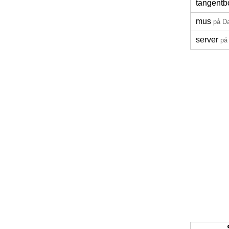
tangentb
mus
på D
server
på