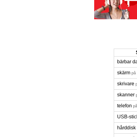
bärbar da
skärm
på
skrivare
skanner
telefon
p
USB-stic
hårddisk