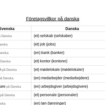
Företagsvillkor på danska
Svenska
Danska
(et) selskab (selskaber)
å Danska
(et) job (jobs)
anska
(en) bank (banker)
Danska
(et) kontor (kontorer)
 Danska
m
(et) mødelokale (mødelokaler)
på Danska
(en) medarbejder (medarbejdere)
på Danska
vare
(en) arbejdsgiver (arbejdsgivere)
på Danska
(et) personale (personaler)
på Danska
(en) løn (lønninger)
nska