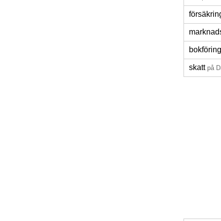
försäkrin
marknads
bokförin
skatt
på D