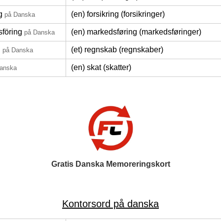
g
(en) forsikring (forsikringer)
på Danska
föring
(en) markedsføring (markedsføringer)
på Danska
g
(et) regnskab (regnskaber)
på Danska
(en) skat (skatter)
anska
Gratis Danska Memoreringskort
Kontorsord på danska