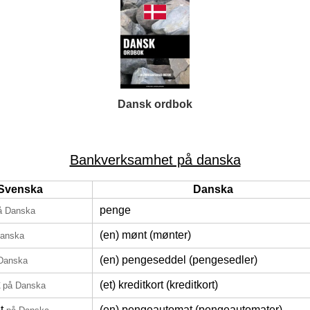
Dansk ordbok
Bankverksamhet på danska
Svenska
Danska
penge
å Danska
(en) mønt (mønter)
Danska
(en) pengeseddel (pengesedler)
Danska
(et) kreditkort (kreditkort)
på Danska
t
(en) pengeautomat (pengeautomater)