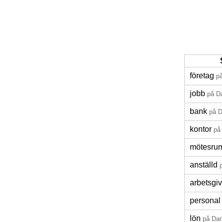
företag
p
jobb
på D
bank
på 
kontor
på
mötesru
anställd
arbetsgi
personal
lön
på Da