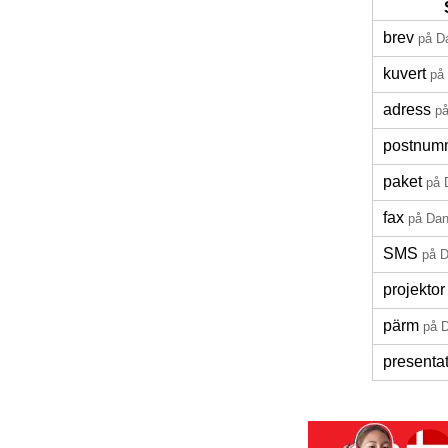
brev
på D
kuvert
på
adress
p
postnum
paket
på 
fax
på Da
SMS
på 
projektor
pärm
på 
presenta