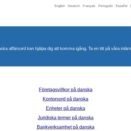
English
Deutsch
Français
Português
Español
nska affärsord kan hjälpa dig att komma igång. Ta en titt på våra inlärni
Företagsvillkor på danska
Kontorsord på danska
Enheter på danska
Juridiska termer på danska
Bankverksamhet på danska