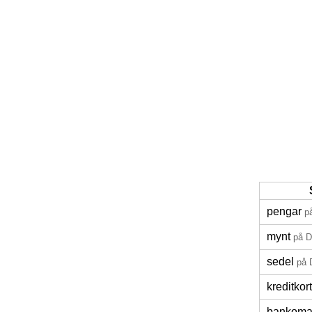
pengar
p
mynt
på 
sedel
på 
kreditkort
bankoma