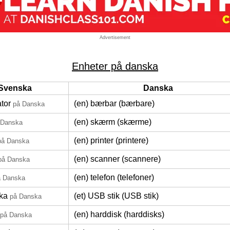
Advertisement
Enheter på danska
Svenska
Danska
tor
(en) bærbar (bærbare)
på Danska
(en) skærm (skærme)
 Danska
(en) printer (printere)
på Danska
(en) scanner (scannere)
på Danska
(en) telefon (telefoner)
å Danska
ka
(et) USB stik (USB stik)
på Danska
(en) harddisk (harddisks)
på Danska