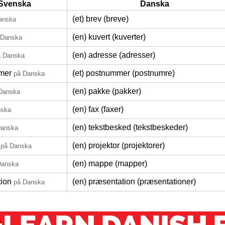
Svenska
Danska
(et) brev (breve)
anska
(en) kuvert (kuverter)
 Danska
(en) adresse (adresser)
å Danska
mer
(et) postnummer (postnumre)
på Danska
(en) pakke (pakker)
Danska
(en) fax (faxer)
nska
(en) tekstbesked (tekstbeskeder)
Danska
(en) projektor (projektorer)
på Danska
(en) mappe (mapper)
Danska
tion
(en) præsentation (præsentationer)
på Danska