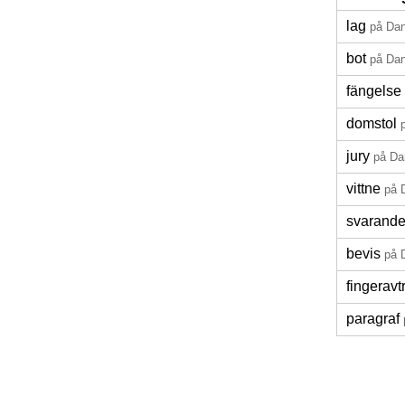
lag
på Da
bot
på Da
fängelse
domstol
jury
på Da
vittne
på 
svarand
bevis
på 
fingeravt
paragraf