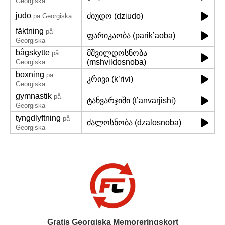
Georgiska
judo
ძიუდო (dziudo)
på Georgiska
fäktning
på
ფარიკაობა (parik’aoba)
Georgiska
bågskytte
მშვილდოსნობა
på
(mshvildosnoba)
Georgiska
boxning
på
კრივი (k’rivi)
Georgiska
gymnastik
på
ტანვარჯიში (t’anvarjishi)
Georgiska
tyngdlyftning
på
ძალოსნობა (dzalosnoba)
Georgiska
Gratis Georgiska Memoreringskort