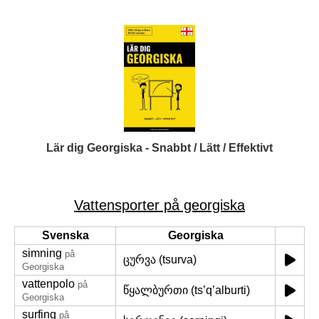
Lär dig Georgiska - Snabbt / Lätt / Effektivt
Vattensporter på georgiska
Svenska
Georgiska
simning
på
ცურვა (tsurva)
Georgiska
vattenpolo
på
წყალბურთი (ts’q’alburti)
Georgiska
surfing
på