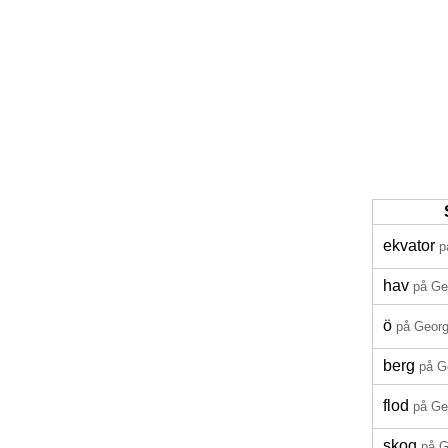
ekvator
p
hav
på Ge
ö
på Georg
berg
på G
flod
på Ge
skog
på G