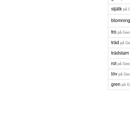
stjälk
på 
blomnin
frö
på Geo
träd
på Ge
trädstam
rot
på Geo
löv
på Geo
gren
på G