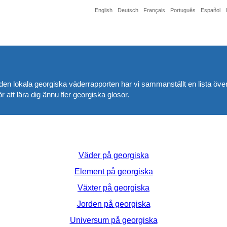
English
Deutsch
Français
Português
Español
 den lokala georgiska väderrapporten har vi sammanställt en lista över 
r att lära dig ännu fler georgiska glosor.
Väder på georgiska
Element på georgiska
Växter på georgiska
Jorden på georgiska
Universum på georgiska