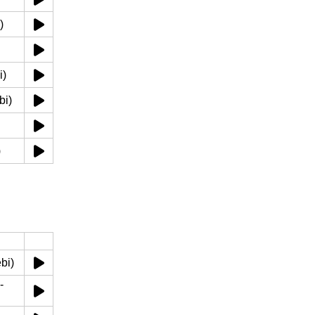
)
i)
bi)
)
bi)
-