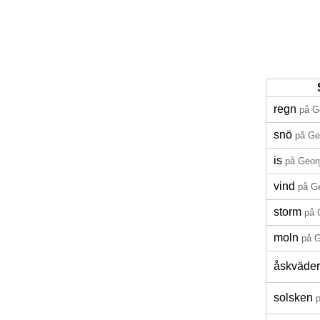
regn
på G
snö
på Ge
is
på Geor
vind
på G
storm
på 
moln
på G
åskväder
solsken