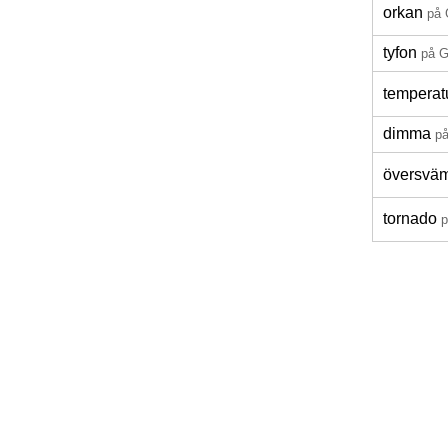
orkan
på 
tyfon
på G
temperat
dimma
på
översvä
tornado
p