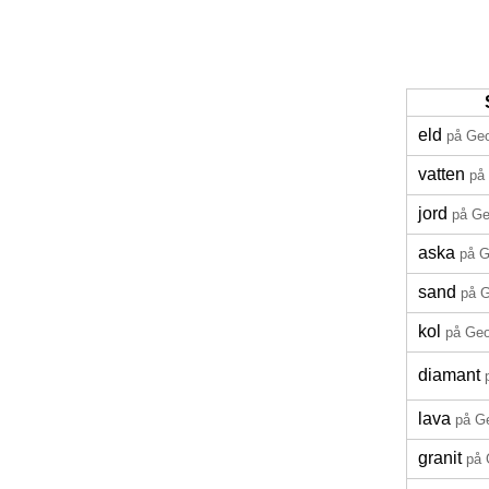
eld
på Geo
vatten
på
jord
på Ge
aska
på G
sand
på G
kol
på Geo
diamant
lava
på G
granit
på 