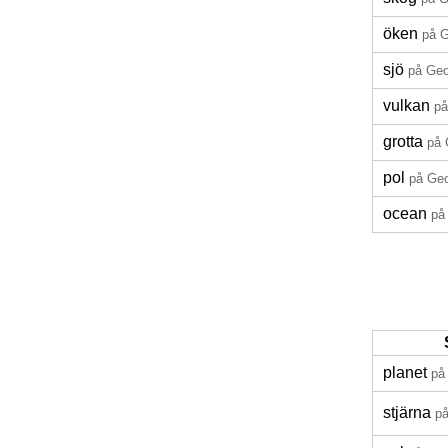
öken
på G
sjö
på Geo
vulkan
på
grotta
på 
pol
på Geo
ocean
på
planet
på
stjärna
på