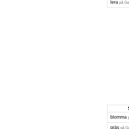
lera
på Ge
blomma
gräs
på G