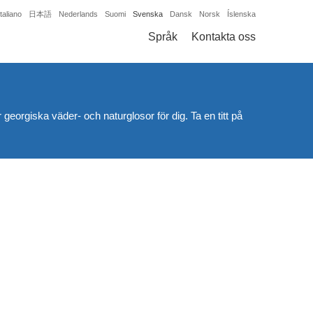
Italiano
日本語
Nederlands
Suomi
Svenska
Dansk
Norsk
Íslenska
Språk
Kontakta oss
georgiska väder- och naturglosor för dig. Ta en titt på