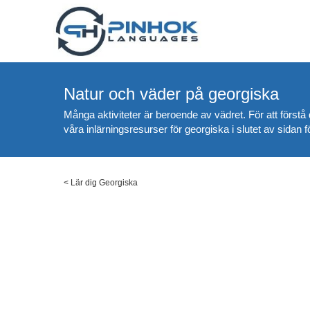
Natur och väder på georgiska
Många aktiviteter är beroende av vädret. För att förstå
våra inlärningsresurser för georgiska i slutet av sidan fö
<
Lär dig Georgiska