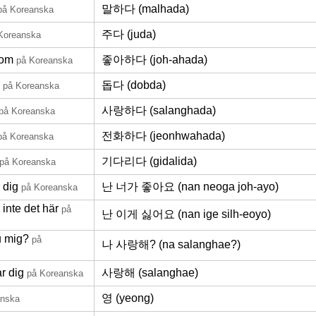
말하다 (malhada)
på Koreanska
주다 (juda)
Koreanska
 om
좋아하다 (joh-ahada)
på Koreanska
돕다 (dobda)
på Koreanska
사랑하다 (salanghada)
på Koreanska
전화하다 (jeonhwahada)
på Koreanska
기다리다 (gidalida)
på Koreanska
 dig
난 너가 좋아요 (nan neoga joh-ayo)
på Koreanska
 inte det här
på
난 이게 싫어요 (nan ige silh-eoyo)
u mig?
på
나 사랑해? (na salanghae?)
r dig
사랑해 (salanghae)
på Koreanska
영 (yeong)
anska