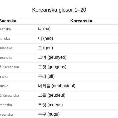
Koreanska glosor 1–20
Svenska
Koreanska
나 (na)
reanska
너 (neo)
eanska
그 (geu)
reanska
그녀 (geunyeo)
reanska
그것 (geugeos)
å Koreanska
우리 (uli)
anska
너희들 (neohuideul)
anska
그들 (geudeul)
å Koreanska
무엇 (mueos)
reanska
누구 (nugu)
oreanska