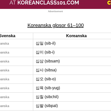
Advertisement
Koreanska glosor 61–100
Svenska
Koreanska
십일 (sib-il)
eanska
십이 (sib-i)
eanska
십삼 (sibsam)
eanska
십사 (sibsa)
eanska
십오 (sib-o)
eanska
십육 (sib-yug)
eanska
십칠 (sibchil)
eanska
십팔 (sibpal)
eanska