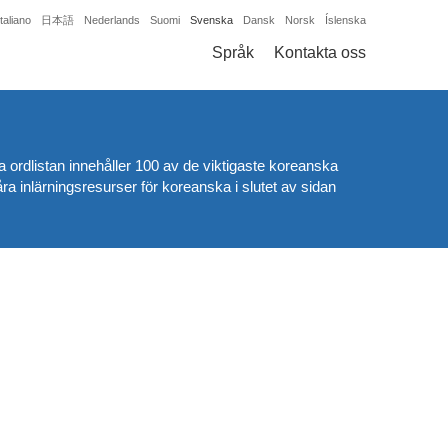
Italiano
日本語
Nederlands
Suomi
Svenska
Dansk
Norsk
Íslenska
Språk
Kontakta oss
ska ordlistan innehåller 100 av de viktigaste koreanska
a inlärningsresurser för koreanska i slutet av sidan