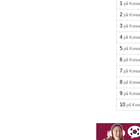
1
på Kore
2
på Kore
3
på Kore
4
på Kore
5
på Kore
6
på Kore
7
på Kore
8
på Kore
9
på Kore
10
på Kor