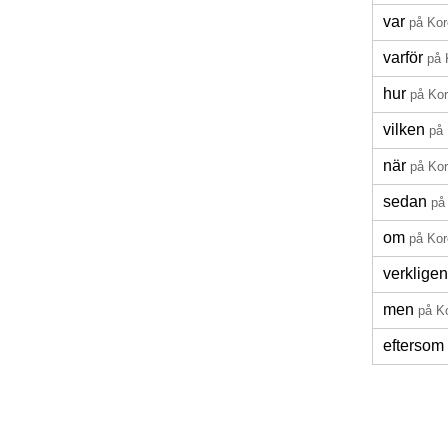
var
på Ko
varför
på 
hur
på Ko
vilken
på
när
på Ko
sedan
på
om
på Ko
verkligen
men
på K
eftersom