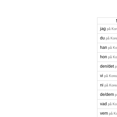
jag
på Ko
du
på Kor
han
på Ko
hon
på Ko
den/
det
p
vi
på Kore
ni
på Kore
de/
dem
p
vad
på Ko
vem
på K