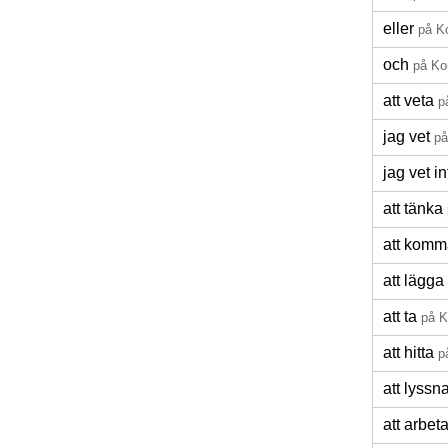
eller
på K
och
på Ko
att veta
p
jag vet
på
jag vet in
att tänka
att komm
att lägga
att ta
på K
att hitta
p
att lyssn
att arbet