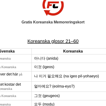
Gratis Koreanska Memoreringskort
Koreanska glosor 21–60
Svenska
Koreanska
아니다 (anida)
reanska
이것 (igeos)
å Koreanska
ver det här
på
나 이거 필요해요 (na igeo pil-yohaeyo)
et kostar det
얼마에요? (eolma-eyo?)
oreanska
그것 (geugeos)
å Koreanska
모두 (modu)
reanska