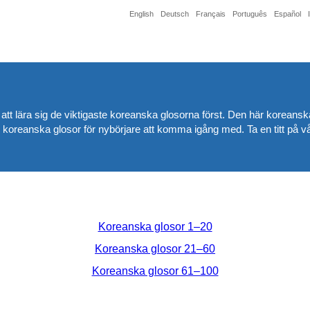
English
Deutsch
Français
Português
Español
äst att lära sig de viktigaste koreanska glosorna först. Den här korean
 koreanska glosor för nybörjare att komma igång med. Ta en titt på vår
Koreanska glosor 1–20
Koreanska glosor 21–60
Koreanska glosor 61–100