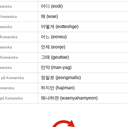
어디 (eodi)
reanska
왜 (wae)
Koreanska
어떻게 (eotteohge)
reanska
어느 (eoneu)
 Koreanska
언제 (eonje)
reanska
그때 (geuttae)
 Koreanska
만약 (man-yag)
reanska
정말로 (jeongmallo)
på Koreanska
하지만 (hajiman)
oreanska
왜냐하면 (waenyahamyeon)
på Koreanska