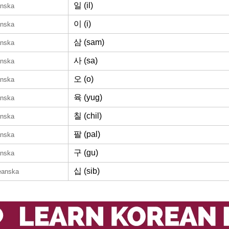
일 (il)
anska
이 (i)
anska
삼 (sam)
anska
사 (sa)
anska
오 (o)
anska
육 (yug)
anska
칠 (chil)
anska
팔 (pal)
anska
구 (gu)
anska
십 (sib)
eanska