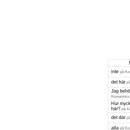
inte
på Ko
det här
p
Jag behö
Koreanska
Hur myck
här?
på K
det där
p
alla
på Ko