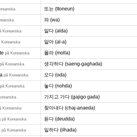
또는 (ttoneun)
oreanska
와 (wa)
reanska
알다 (alda)
å Koreanska
알아 (al-a)
 Koreanska
te
몰라 (molla)
på Koreanska
생각하다 (saeng-gaghada)
på Koreanska
a
오다 (oda)
på Koreanska
놓다 (nohda)
på Koreanska
가지고 가다 (gajigo gada)
oreanska
찾아내다 (chaj-anaeda)
å Koreanska
a
듣다 (deudda)
på Koreanska
a
일하다 (ilhada)
på Koreanska