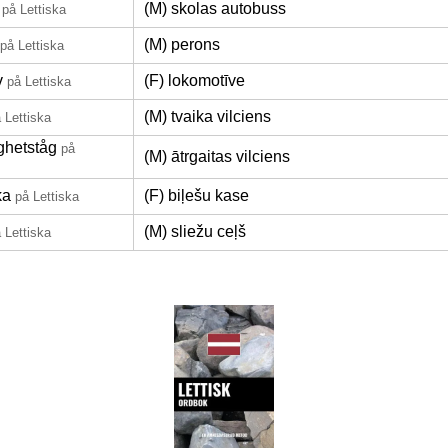
(M) skolas autobuss
på Lettiska
(M) perons
på Lettiska
v
(F) lokomotīve
på Lettiska
(M) tvaika vilciens
 Lettiska
ghetståg
på
(M) ātrgaitas vilciens
ka
(F) biļešu kase
på Lettiska
(M) sliežu ceļš
 Lettiska