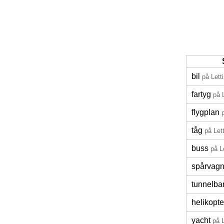
bil
på Lett
fartyg
på 
flygplan
tåg
på Let
buss
på L
spårvag
tunnelba
helikopte
yacht
på 