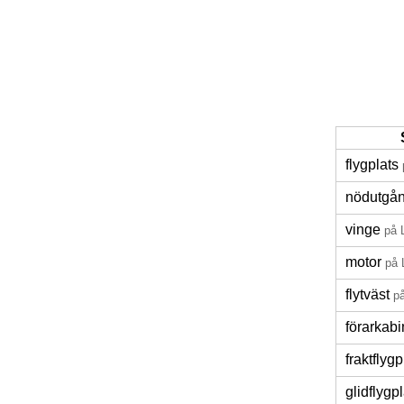
flygplats
nödutgå
vinge
på 
motor
på 
flytväst
på
förarkabi
fraktflyg
glidflygp