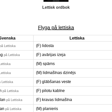
Lettisk ordbok
Flyga på lettiska
Svenska
Lettiska
(F) lidosta
på Lettiska
ng
(F) avārijas izeja
på Lettiska
(M) spārns
Lettiska
(M) lidmašīnas dzinējs
Lettiska
(F) glābšanas veste
 Lettiska
n
(F) pilotu kabīne
på Lettiska
plan
(F) kravas lidmašīna
på Lettiska
lan
(M) planieris
på Lettiska