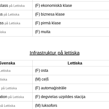
klass
(F) ekonomiskā klase
på Lettiska
ss
(F) biznesa klase
på Lettiska
ass
(F) pirmā klase
på Lettiska
(F) muita
tiska
Infrastruktur på lettiska
Svenska
Lettiska
(F) osta
Lettiska
(M) ceļš
tiska
g
(F) automaģistrāle
på Lettiska
ation
(F) degvielas uzpildes stacija
på Lettiska
(M) luksofors
på Lettiska