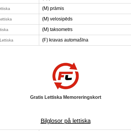
(M) prāmis
ttiska
(M) velosipēds
ettiska
(M) taksometrs
tiska
(F) kravas automašīna
Lettiska
Gratis Lettiska Memoreringskort
Bilglosor på lettiska