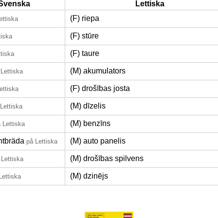
Svenska
Lettiska
(F) riepa
ettiska
(F) stūre
tiska
(F) taure
tiska
(M) akumulators
 Lettiska
(F) drošības josta
ettiska
(M) dīzelis
Lettiska
(M) benzīns
 Lettiska
ntbräda
(M) auto panelis
på Lettiska
(M) drošības spilvens
 Lettiska
(M) dzinējs
Lettiska