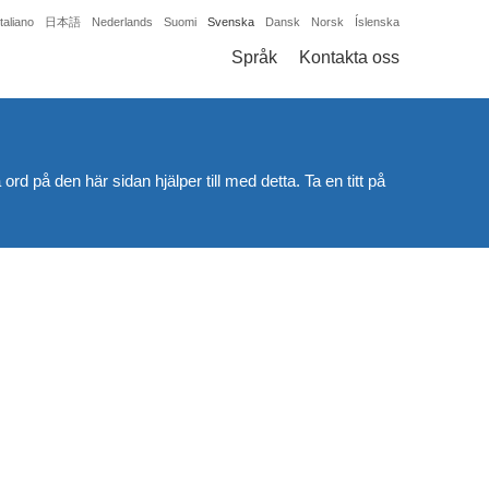
Italiano
日本語
Nederlands
Suomi
Svenska
Dansk
Norsk
Íslenska
Språk
Kontakta oss
ord på den här sidan hjälper till med detta. Ta en titt på