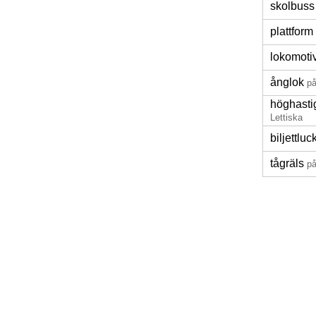
skolbuss
plattform
lokomoti
ånglok
på
höghasti
Lettiska
biljettluc
tågräls
på