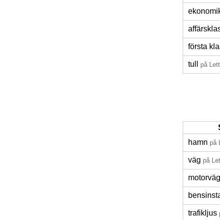
ekonomi
affärskla
första kl
tull
på Let
hamn
på 
väg
på Let
motorvä
bensinst
trafikljus