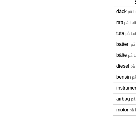
däck
på L
ratt
på Let
tuta
på Let
batteri
på
bälte
på L
diesel
på 
bensin
på
instrume
airbag
på
motor
på 