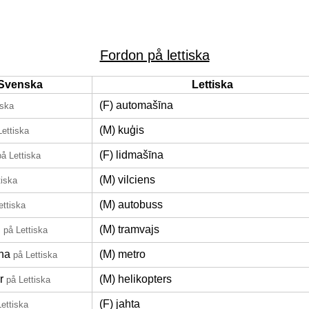
Fordon på lettiska
Svenska
Lettiska
(F) automašīna
iska
(M) kuģis
Lettiska
(F) lidmašīna
på Lettiska
(M) vilciens
tiska
(M) autobuss
ettiska
n
(M) tramvajs
på Lettiska
na
(M) metro
på Lettiska
r
(M) helikopters
på Lettiska
(F) jahta
Lettiska