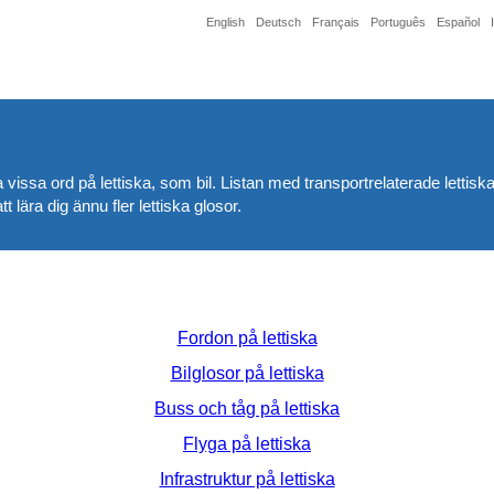
English
Deutsch
Français
Português
Español
 vissa ord på lettiska, som bil. Listan med transportrelaterade lettiska 
tt lära dig ännu fler lettiska glosor.
Fordon på lettiska
Bilglosor på lettiska
Buss och tåg på lettiska
Flyga på lettiska
Infrastruktur på lettiska