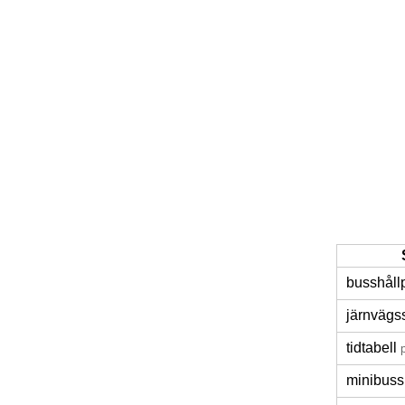
busshåll
järnvägss
tidtabell
minibuss