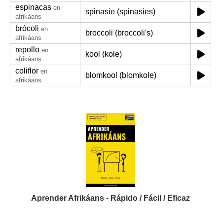
espinacas
en
spinasie (spinasies)
afrikáans
brócoli
en
broccoli (broccoli's)
afrikáans
repollo
en
kool (kole)
afrikáans
coliflor
en
blomkool (blomkole)
afrikáans
Aprender Afrikáans - Rápido / Fácil / Eficaz