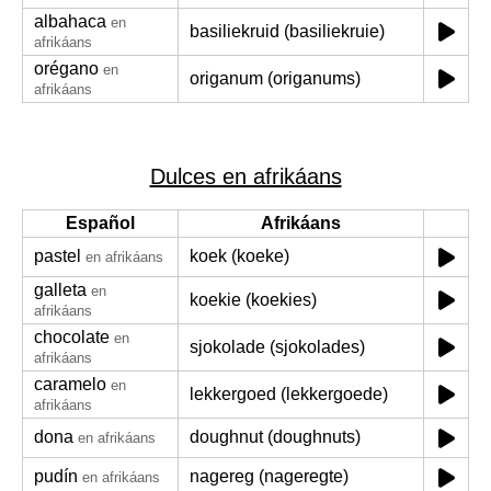
albahaca
en
basiliekruid (basiliekruie)
afrikáans
orégano
en
origanum (origanums)
afrikáans
Dulces en afrikáans
Español
Afrikáans
pastel
koek (koeke)
en afrikáans
galleta
en
koekie (koekies)
afrikáans
chocolate
en
sjokolade (sjokolades)
afrikáans
caramelo
en
lekkergoed (lekkergoede)
afrikáans
dona
doughnut (doughnuts)
en afrikáans
pudín
nagereg (nageregte)
en afrikáans