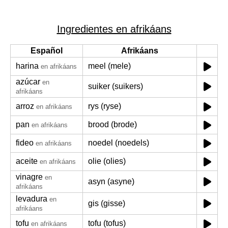
Ingredientes en afrikáans
Español
Afrikáans
harina
meel (mele)
en afrikáans
azúcar
en
suiker (suikers)
afrikáans
arroz
rys (ryse)
en afrikáans
pan
brood (brode)
en afrikáans
fideo
noedel (noedels)
en afrikáans
aceite
olie (olies)
en afrikáans
vinagre
en
asyn (asyne)
afrikáans
levadura
en
gis (gisse)
afrikáans
tofu
tofu (tofus)
en afrikáans