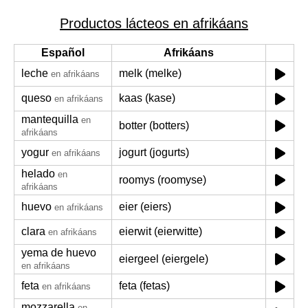
Productos lácteos en afrikáans
Español
Afrikáans
leche
melk (melke)
en afrikáans
queso
kaas (kase)
en afrikáans
mantequilla
en
botter (botters)
afrikáans
yogur
jogurt (jogurts)
en afrikáans
helado
en
roomys (roomyse)
afrikáans
huevo
eier (eiers)
en afrikáans
clara
eierwit (eierwitte)
en afrikáans
yema de huevo
eiergeel (eiergele)
en afrikáans
feta
feta (fetas)
en afrikáans
mozzarella
en