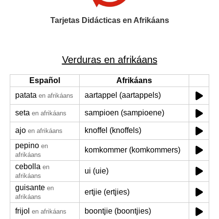
Tarjetas Didácticas en Afrikáans
Verduras en afrikáans
Español
Afrikáans
patata
aartappel (aartappels)
en afrikáans
seta
sampioen (sampioene)
en afrikáans
ajo
knoffel (knoffels)
en afrikáans
pepino
en
komkommer (komkommers)
afrikáans
cebolla
en
ui (uie)
afrikáans
guisante
en
ertjie (ertjies)
afrikáans
frijol
boontjie (boontjies)
en afrikáans