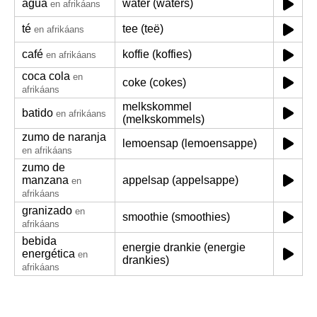
agua
water (waters)
en afrikáans
té
tee (teë)
en afrikáans
café
koffie (koffies)
en afrikáans
coca cola
en
coke (cokes)
afrikáans
melkskommel
batido
en afrikáans
(melkskommels)
zumo de naranja
lemoensap (lemoensappe)
en afrikáans
zumo de
manzana
appelsap (appelsappe)
en
afrikáans
granizado
en
smoothie (smoothies)
afrikáans
bebida
energie drankie (energie
energética
en
drankies)
afrikáans