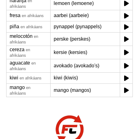
naranja
en
lemoen (lemoene)
afrikáans
fresa
aarbei (aarbeie)
en afrikáans
piña
pynappel (pynappels)
en afrikáans
melocotón
en
perske (perskes)
afrikáans
cereza
en
kersie (kersies)
afrikáans
aguacate
en
avokado (avokado's)
afrikáans
kiwi
kiwi (kiwis)
en afrikáans
mango
en
mango (mangos)
afrikáans