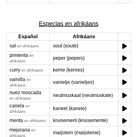
Especias en afrikáans
Español
Afrikáans
sal
sout (soute)
en afrikáans
pimienta
en
peper (pepers)
afrikáans
curry
kerrie (kerries)
en afrikáans
vainilla
en
vanielje (vanieljes)
afrikáans
nuez moscada
neutmuskaat (neutmuskate)
en afrikáans
canela
en
kaneel (kanele)
afrikáans
menta
kruisement (kruisemente)
en afrikáans
mejorana
en
marjolein (marjoleine)
afrikáans